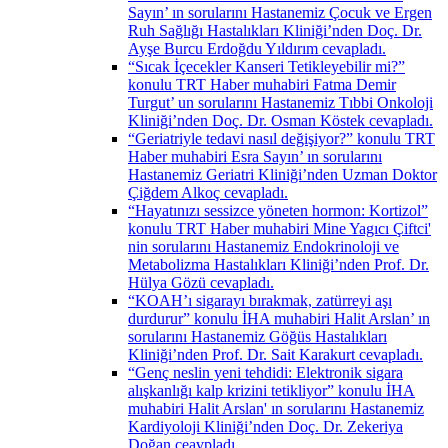
Sayın’ ın sorularını Hastanemiz Çocuk ve Ergen
Ruh Sağlığı Hastalıkları Kliniği’nden Doç. Dr.
Ayşe Burcu Erdoğdu Yıldırım cevapladı.
“Sıcak İçecekler Kanseri Tetikleyebilir mi?”
konulu TRT Haber muhabiri Fatma Demir
Turgut’ un sorularını Hastanemiz Tıbbi Onkoloji
Kliniği’nden Doç. Dr. Osman Köstek cevapladı.
“Geriatriyle tedavi nasıl değişiyor?” konulu TRT
Haber muhabiri Esra Sayın’ ın sorularını
Hastanemiz Geriatri Kliniği’nden Uzman Doktor
Çiğdem Alkoç cevapladı.
“Hayatınızı sessizce yöneten hormon: Kortizol”
konulu TRT Haber muhabiri Mine Yagıcı Çiftci'
nin sorularını Hastanemiz Endokrinoloji ve
Metabolizma Hastalıkları Kliniği’nden Prof. Dr.
Hülya Gözü cevapladı.
“KOAH’ı sigarayı bırakmak, zatürreyi aşı
durdurur” konulu İHA muhabiri Halit Arslan’ ın
sorularını Hastanemiz Göğüs Hastalıkları
Kliniği’nden Prof. Dr. Sait Karakurt cevapladı.
“Genç neslin yeni tehdidi: Elektronik sigara
alışkanlığı kalp krizini tetikliyor” konulu İHA
muhabiri Halit Arslan' ın sorularını Hastanemiz
Kardiyoloji Kliniği’nden Doç. Dr. Zekeriya
Doğan ceavpladı.