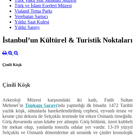
Türk Vakıf Hat Sanatları Müzesi
Türk ve İslam Eserleri Müzesi
Vialand Tema Parkı
Yerebatan Sarnıcı
Yıldız Saat Kulesi
Yıldız Sarayı
İstanbul’un Kültürel & Turistik Noktaları
Çinili Köşk
Çinili Köşk
Arkeoloji Müzesi karşısındaki iki katlı, Fatih Sultan
Mehmet`in
Topkapı Sarayı
'nda yaptırdığı ilk binadır. 1472 Tarihli
yazlık köşk, sütunlarla hareketlendirilmiş cephesi, eyvanlı terası ve
kesme çini dekoru ile Selçuklu tesirinde bir erken Osmanlı örneğidir.
Giriş duvarında uzun kitabe yer almıştır. Giriş bölümü, üzeri kubbeli
bir mekan olup, yanlarda tonozlu odalar yer vardır. 13-19 yüzyıl
Selçuklu ve Osmanlı dönemlerine ait seramik ve çiniler kronolojik