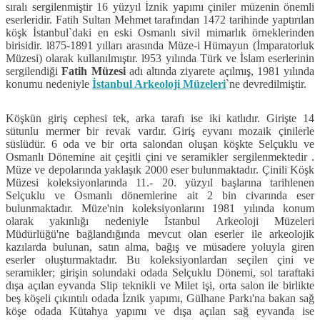
sıralı sergilenmiştir 16 yüzyıl İznik yapımı çiniler müzenin önemli
eserleridir. Fatih Sultan Mehmet tarafından 1472 tarihinde yaptırılan
köşk İstanbul`daki en eski Osmanlı sivil mimarlık örneklerinden
birisidir. l875-1891 yılları arasında Müze-i Hümayun (İmparatorluk
Müzesi) olarak kullanılmıştır. l953 yılında Türk ve İslam eserlerinin
sergilendiği
Fatih Müzesi
adı altında ziyarete açılmış, 1981 yılında
konumu nedeniyle
İstanbul Arkeoloji Müzeleri
`ne devredilmiştir.
Köşkün giriş cephesi tek, arka tarafı ise iki katlıdır. Girişte 14
sütunlu mermer bir revak vardır. Giriş eyvanı mozaik çinilerle
süslüdür. 6 oda ve bir orta salondan oluşan köşkte Selçuklu ve
Osmanlı Dönemine ait çeşitli çini ve seramikler sergilenmektedir .
Müze ve depolarında yaklaşık 2000 eser bulunmaktadır. Çinili Köşk
Müzesi koleksiyonlarında 11.- 20. yüzyıl başlarına tarihlenen
Selçuklu ve Osmanlı dönemlerine ait 2 bin civarında eser
bulunmaktadır. Müze'nin koleksiyonlarını 1981 yılında konum
olarak yakınlığı nedeniyle İstanbul Arkeoloji Müzeleri
Müdürlüğü'ne bağlandığında mevcut olan eserler ile arkeolojik
kazılarda bulunan, satın alma, bağış ve müsadere yoluyla giren
eserler oluşturmaktadır. Bu koleksiyonlardan seçilen çini ve
seramikler; girişin solundaki odada Selçuklu Dönemi, sol taraftaki
dışa açılan eyvanda Slip teknikli ve Milet işi, orta salon ile birlikte
beş köşeli çıkıntılı odada İznik yapımı, Gülhane Parkı'na bakan sağ
köşe odada Kütahya yapımı ve dışa açılan sağ eyvanda ise