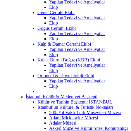
Yapılan Tedavi ve Ameliyatlar
Ekip
Genel Cerrahi Ekibi
Yapılan Tedavi ve Ameliyatlar
Ekip
Göğüs Cerrahi Ekibi
Yapılan Tedavi ve Ameliyatlar
Ekip
Kalp & Damar Cerrahi Ekibi
Yapılan Tedavi ve Ameliyatlar
Ekip
Kulak Burun Boğaz (KBB) Ekibi
Yapılan Tedavi ve Ameliyatlar
Ekip
Ortopedi & Travmatoloji Ekibi
Yapılan Tedavi ve Ameliyatlar
Ekip
İstanbul: Kültür & Medeniyet Başkenti
Kültür ve Tarihin Başkenti: İSTANBUL
İstanbul’un Kültürel & Turistik Noktaları
500. Yıl Vakfı Türk Musevileri Müzesi
Adam Mickiewicz Müzesi
Adalar Müzesi
Askerî Müze Ve Kültür Sitesi Komutanlığı