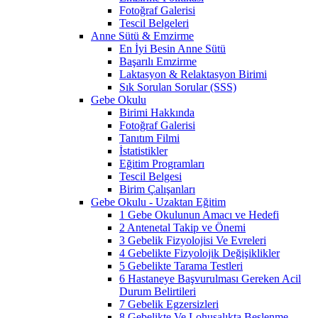
Fotoğraf Galerisi
Tescil Belgeleri
Anne Sütü & Emzirme
En İyi Besin Anne Sütü
Başarılı Emzirme
Laktasyon & Relaktasyon Birimi
Sık Sorulan Sorular (SSS)
Gebe Okulu
Birimi Hakkında
Fotoğraf Galerisi
Tanıtım Filmi
İstatistikler
Eğitim Programları
Tescil Belgesi
Birim Çalışanları
Gebe Okulu - Uzaktan Eğitim
1 Gebe Okulunun Amacı ve Hedefi
2 Antenetal Takip ve Önemi
3 Gebelik Fizyolojisi Ve Evreleri
4 Gebelikte Fizyolojik Değişiklikler
5 Gebelikte Tarama Testleri
6 Hastaneye Başvurulması Gereken Acil
Durum Belirtileri
7 Gebelik Egzersizleri
8 Gebelikte Ve Lohusalıkta Beslenme