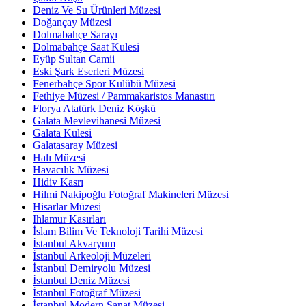
Deniz Ve Su Ürünleri Müzesi
Doğançay Müzesi
Dolmabahçe Sarayı
Dolmabahçe Saat Kulesi
Eyüp Sultan Camii
Eski Şark Eserleri Müzesi
Fenerbahçe Spor Kulübü Müzesi
Fethiye Müzesi / Pammakaristos Manastırı
Florya Atatürk Deniz Köşkü
Galata Mevlevihanesi Müzesi
Galata Kulesi
Galatasaray Müzesi
Halı Müzesi
Havacılık Müzesi
Hidiv Kasrı
Hilmi Nakipoğlu Fotoğraf Makineleri Müzesi
Hisarlar Müzesi
Ihlamur Kasırları
İslam Bilim Ve Teknoloji Tarihi Müzesi
İstanbul Akvaryum
İstanbul Arkeoloji Müzeleri
İstanbul Demiryolu Müzesi
İstanbul Deniz Müzesi
İstanbul Fotoğraf Müzesi
İstanbul Modern Sanat Müzesi