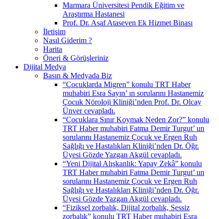
Marmara Üniversitesi Pendik Eğitim ve
Araştırma Hastanesi
Prof. Dr. Asaf Ataseven Ek Hizmet Binası
İletişim
Nasıl Giderim ?
Harita
Öneri & Görüşleriniz
Dijital Medya
Basın & Medyada Biz
“Çocuklarda Migren” konulu TRT Haber
muhabiri Esra Sayın’ ın sorularını Hastanemiz
Çocuk Nöroloji Kliniği’nden Prof. Dr. Olcay
Ünver cevapladı.
“Çocuklara Sınır Koymak Neden Zor?” konulu
TRT Haber muhabiri Fatma Demir Turgut’ un
sorularını Hastanemiz Çocuk ve Ergen Ruh
Sağlığı ve Hastalıkları Kliniği’nden Dr. Öğr.
Üyesi Gözde Yazgan Akgül cevapladı.
“Yeni Dijital Alışkanlık: Yapay Zekâ” konulu
TRT Haber muhabiri Fatma Demir Turgut’ un
sorularını Hastanemiz Çocuk ve Ergen Ruh
Sağlığı ve Hastalıkları Kliniği’nden Dr. Öğr.
Üyesi Gözde Yazgan Akgül cevapladı.
“Fiziksel zorbalık, Dijital zorbalık, Sessiz
zorbalık” konulu TRT Haber muhabiri Esra