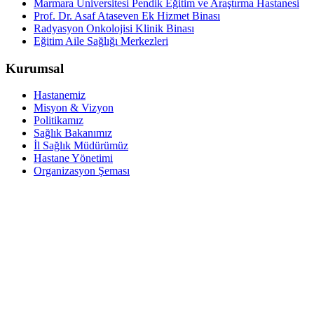
Marmara Üniversitesi Pendik Eğitim ve Araştırma Hastanesi
Prof. Dr. Asaf Ataseven Ek Hizmet Binası
Radyasyon Onkolojisi Klinik Binası
Eğitim Aile Sağlığı Merkezleri
Kurumsal
Hastanemiz
Misyon & Vizyon
Politikamız
Sağlık Bakanımız
İl Sağlık Müdürümüz
Hastane Yönetimi
Organizasyon Şeması