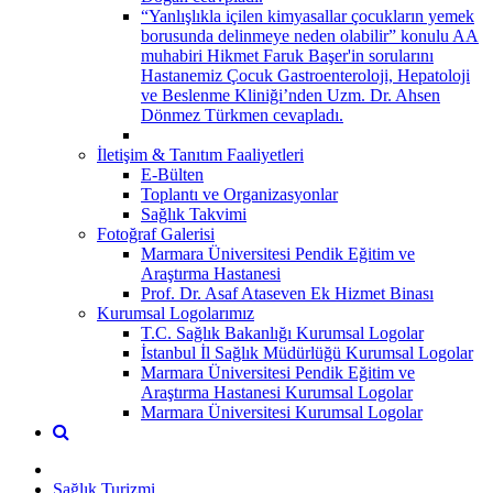
“Yanlışlıkla içilen kimyasallar çocukların yemek
borusunda delinmeye neden olabilir” konulu AA
muhabiri Hikmet Faruk Başer'in sorularını
Hastanemiz Çocuk Gastroenteroloji, Hepatoloji
ve Beslenme Kliniği’nden Uzm. Dr. Ahsen
Dönmez Türkmen cevapladı.
İletişim & Tanıtım Faaliyetleri
E-Bülten
Toplantı ve Organizasyonlar
Sağlık Takvimi
Fotoğraf Galerisi
Marmara Üniversitesi Pendik Eğitim ve
Araştırma Hastanesi
Prof. Dr. Asaf Ataseven Ek Hizmet Binası
Kurumsal Logolarımız
T.C. Sağlık Bakanlığı Kurumsal Logolar
İstanbul İl Sağlık Müdürlüğü Kurumsal Logolar
Marmara Üniversitesi Pendik Eğitim ve
Araştırma Hastanesi Kurumsal Logolar
Marmara Üniversitesi Kurumsal Logolar
Sağlık Turizmi