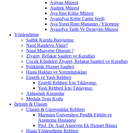
Aşiyan Müzesi
Atatürk Müzesi
Aya İrini Kilise Müzesi
Ayasofyai Kebir Camii Şerifi
Aya Yorgi Rum Manastırı / Yücetepe
Ayasofya Tarih Ve Deneyim Müzesi
Yönlendirme
Sağlık Kurulu Başvurusu
Nasıl Randevu Alınır?
Nasıl Muayene Olurum ?
Ziyaret, Refakat Saatleri ve Kuralları
Çocuk Klinikleri Ziyaret, Refakat Saatleri ve Kuralları
Poliklinik Hizmet Saatleri
Hasta Hakları ve Sorumlulukları
Engelli ve Yaşlı Rehberi
Engelli Rehberi İçin Tıklayınız.
Yaşlı Rehberi İçin Tıklayınız.
Anlaşmalı Kurumlar
Medula Tesis Kodu
İletişim & Ulaşım
Ulaşım & Güzergahlar Rehberi
Marmara Üniversitesi Pendik Eğitim ve
Araştırma Hastanesi
Prof. Dr. Asaf Ataseven Ek Hizmet Binası
Hasta Yönlendirme Rehberi