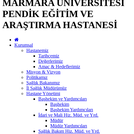
MARMARA ÜNİVERSİTESİ
PENDİK EĞİTİM VE
ARAŞTIRMA HASTANESİ
Kurumsal
Hastanemiz
Tarihçemiz
Değerlerimiz
Amaç & Hedeflerimiz
Misyon & Vizyon
Politikamız
Sağlık Bakanımız
İl Sağlık Müdürümüz
Hastane Yönetimi
Başhekim ve Yardımcıları
Başhekim
Başhekim Yardımcıları
İdari ve Mali Hiz. Müd. ve Yrd.
Müdür
Müdür Yardımcıları
Sağlık Bakım Hiz. Müd. ve Yrd.