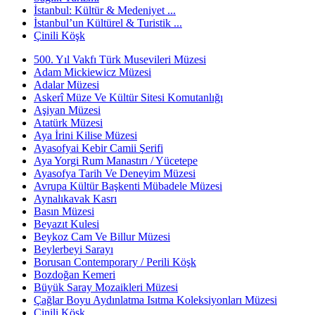
İstanbul: Kültür & Medeniyet ...
İstanbul’un Kültürel & Turistik ...
Çinili Köşk
500. Yıl Vakfı Türk Musevileri Müzesi
Adam Mickiewicz Müzesi
Adalar Müzesi
Askerî Müze Ve Kültür Sitesi Komutanlığı
Aşiyan Müzesi
Atatürk Müzesi
Aya İrini Kilise Müzesi
Ayasofyai Kebir Camii Şerifi
Aya Yorgi Rum Manastırı / Yücetepe
Ayasofya Tarih Ve Deneyim Müzesi
Avrupa Kültür Başkenti Mübadele Müzesi
Aynalıkavak Kasrı
Basın Müzesi
Beyazıt Kulesi
Beykoz Cam Ve Billur Müzesi
Beylerbeyi Sarayı
Borusan Contemporary / Perili Köşk
Bozdoğan Kemeri
Büyük Saray Mozaikleri Müzesi
Çağlar Boyu Aydınlatma Isıtma Koleksiyonları Müzesi
Çinili Köşk