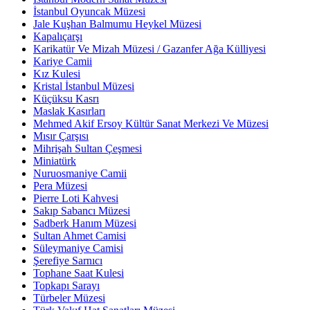
İstanbul Oyuncak Müzesi
Jale Kuşhan Balmumu Heykel Müzesi
Kapalıçarşı
Karikatür Ve Mizah Müzesi / Gazanfer Ağa Külliyesi
Kariye Camii
Kız Kulesi
Kristal İstanbul Müzesi
Küçüksu Kasrı
Maslak Kasırları
Mehmed Akif Ersoy Kültür Sanat Merkezi Ve Müzesi
Mısır Çarşısı
Mihrişah Sultan Çeşmesi
Miniatürk
Nuruosmaniye Camii
Pera Müzesi
Pierre Loti Kahvesi
Sakıp Sabancı Müzesi
Sadberk Hanım Müzesi
Sultan Ahmet Camisi
Süleymaniye Camisi
Şerefiye Sarnıcı
Tophane Saat Kulesi
Topkapı Sarayı
Türbeler Müzesi