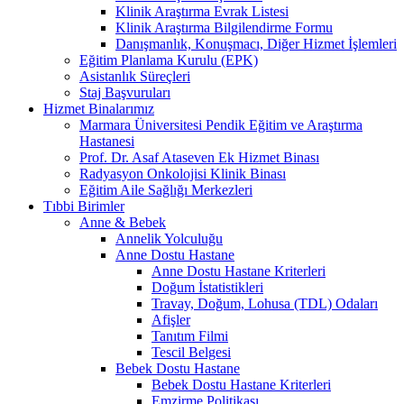
Klinik Araştırma Evrak Listesi
Klinik Araştırma Bilgilendirme Formu
Danışmanlık, Konuşmacı, Diğer Hizmet İşlemleri
Eğitim Planlama Kurulu (EPK)
Asistanlık Süreçleri
Staj Başvuruları
Hizmet Binalarımız
Marmara Üniversitesi Pendik Eğitim ve Araştırma
Hastanesi
Prof. Dr. Asaf Ataseven Ek Hizmet Binası
Radyasyon Onkolojisi Klinik Binası
Eğitim Aile Sağlığı Merkezleri
Tıbbi Birimler
Anne & Bebek
Annelik Yolculuğu
Anne Dostu Hastane
Anne Dostu Hastane Kriterleri
Doğum İstatistikleri
Travay, Doğum, Lohusa (TDL) Odaları
Afişler
Tanıtım Filmi
Tescil Belgesi
Bebek Dostu Hastane
Bebek Dostu Hastane Kriterleri
Emzirme Politikası