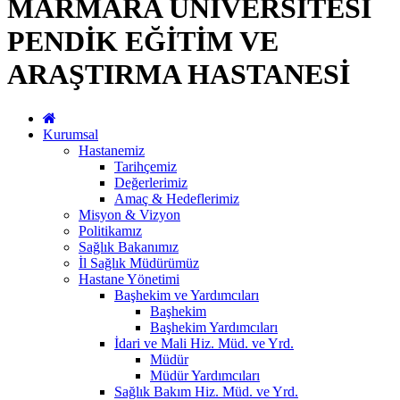
MARMARA ÜNİVERSİTESİ
PENDİK EĞİTİM VE
ARAŞTIRMA HASTANESİ
Kurumsal
Hastanemiz
Tarihçemiz
Değerlerimiz
Amaç & Hedeflerimiz
Misyon & Vizyon
Politikamız
Sağlık Bakanımız
İl Sağlık Müdürümüz
Hastane Yönetimi
Başhekim ve Yardımcıları
Başhekim
Başhekim Yardımcıları
İdari ve Mali Hiz. Müd. ve Yrd.
Müdür
Müdür Yardımcıları
Sağlık Bakım Hiz. Müd. ve Yrd.