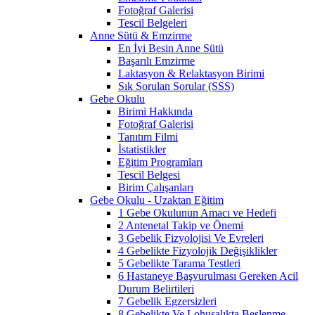
Fotoğraf Galerisi
Tescil Belgeleri
Anne Sütü & Emzirme
En İyi Besin Anne Sütü
Başarılı Emzirme
Laktasyon & Relaktasyon Birimi
Sık Sorulan Sorular (SSS)
Gebe Okulu
Birimi Hakkında
Fotoğraf Galerisi
Tanıtım Filmi
İstatistikler
Eğitim Programları
Tescil Belgesi
Birim Çalışanları
Gebe Okulu - Uzaktan Eğitim
1 Gebe Okulunun Amacı ve Hedefi
2 Antenetal Takip ve Önemi
3 Gebelik Fizyolojisi Ve Evreleri
4 Gebelikte Fizyolojik Değişiklikler
5 Gebelikte Tarama Testleri
6 Hastaneye Başvurulması Gereken Acil
Durum Belirtileri
7 Gebelik Egzersizleri
8 Gebelikte Ve Lohusalıkta Beslenme