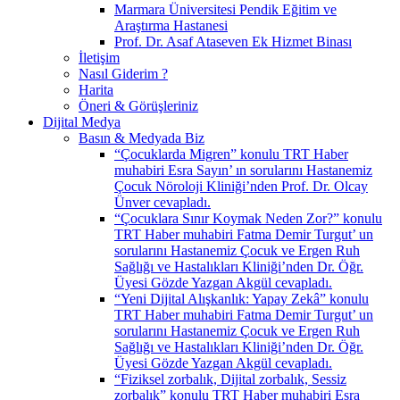
Marmara Üniversitesi Pendik Eğitim ve
Araştırma Hastanesi
Prof. Dr. Asaf Ataseven Ek Hizmet Binası
İletişim
Nasıl Giderim ?
Harita
Öneri & Görüşleriniz
Dijital Medya
Basın & Medyada Biz
“Çocuklarda Migren” konulu TRT Haber
muhabiri Esra Sayın’ ın sorularını Hastanemiz
Çocuk Nöroloji Kliniği’nden Prof. Dr. Olcay
Ünver cevapladı.
“Çocuklara Sınır Koymak Neden Zor?” konulu
TRT Haber muhabiri Fatma Demir Turgut’ un
sorularını Hastanemiz Çocuk ve Ergen Ruh
Sağlığı ve Hastalıkları Kliniği’nden Dr. Öğr.
Üyesi Gözde Yazgan Akgül cevapladı.
“Yeni Dijital Alışkanlık: Yapay Zekâ” konulu
TRT Haber muhabiri Fatma Demir Turgut’ un
sorularını Hastanemiz Çocuk ve Ergen Ruh
Sağlığı ve Hastalıkları Kliniği’nden Dr. Öğr.
Üyesi Gözde Yazgan Akgül cevapladı.
“Fiziksel zorbalık, Dijital zorbalık, Sessiz
zorbalık” konulu TRT Haber muhabiri Esra