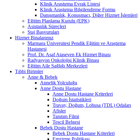
Klinik Araştırma Evrak Listesi
Klinik Araştırma Bilgilendirme Formu
Danışmanlık, Konuşmacı, Diğer Hizmet İşlemleri
Eğitim Planlama Kurulu (EPK)
Asistanlık Süreçleri
Staj Başvuruları
Hizmet Binalarımız
Marmara Üniversitesi Pendik Eğitim ve Araştırma
Hastanesi
Prof. Dr. Asaf Ataseven Ek Hizmet Binası
Radyasyon Onkolojisi Klinik Binası
Eğitim Aile Sağlığı Merkezleri
Tıbbi Birimler
Anne & Bebek
Annelik Yolculuğu
Anne Dostu Hastane
Anne Dostu Hastane Kriterleri
Doğum İstatistikleri
Travay, Doğum, Lohusa (TDL) Odaları
Afişler
Tanıtım Filmi
Tescil Belgesi
Bebek Dostu Hastane
Bebek Dostu Hastane Kriterleri
Emzirme Politikası