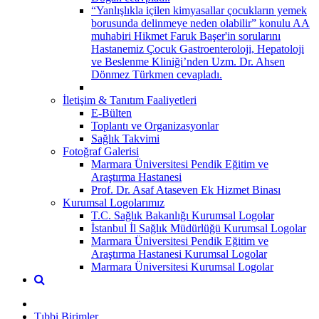
“Yanlışlıkla içilen kimyasallar çocukların yemek
borusunda delinmeye neden olabilir” konulu AA
muhabiri Hikmet Faruk Başer'in sorularını
Hastanemiz Çocuk Gastroenteroloji, Hepatoloji
ve Beslenme Kliniği’nden Uzm. Dr. Ahsen
Dönmez Türkmen cevapladı.
İletişim & Tanıtım Faaliyetleri
E-Bülten
Toplantı ve Organizasyonlar
Sağlık Takvimi
Fotoğraf Galerisi
Marmara Üniversitesi Pendik Eğitim ve
Araştırma Hastanesi
Prof. Dr. Asaf Ataseven Ek Hizmet Binası
Kurumsal Logolarımız
T.C. Sağlık Bakanlığı Kurumsal Logolar
İstanbul İl Sağlık Müdürlüğü Kurumsal Logolar
Marmara Üniversitesi Pendik Eğitim ve
Araştırma Hastanesi Kurumsal Logolar
Marmara Üniversitesi Kurumsal Logolar
Tıbbi Birimler