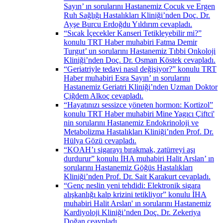
Sayın’ ın sorularını Hastanemiz Çocuk ve Ergen
Ruh Sağlığı Hastalıkları Kliniği’nden Doç. Dr.
Ayşe Burcu Erdoğdu Yıldırım cevapladı.
“Sıcak İçecekler Kanseri Tetikleyebilir mi?”
konulu TRT Haber muhabiri Fatma Demir
Turgut’ un sorularını Hastanemiz Tıbbi Onkoloji
Kliniği’nden Doç. Dr. Osman Köstek cevapladı.
“Geriatriyle tedavi nasıl değişiyor?” konulu TRT
Haber muhabiri Esra Sayın’ ın sorularını
Hastanemiz Geriatri Kliniği’nden Uzman Doktor
Çiğdem Alkoç cevapladı.
“Hayatınızı sessizce yöneten hormon: Kortizol”
konulu TRT Haber muhabiri Mine Yagıcı Çiftci'
nin sorularını Hastanemiz Endokrinoloji ve
Metabolizma Hastalıkları Kliniği’nden Prof. Dr.
Hülya Gözü cevapladı.
“KOAH’ı sigarayı bırakmak, zatürreyi aşı
durdurur” konulu İHA muhabiri Halit Arslan’ ın
sorularını Hastanemiz Göğüs Hastalıkları
Kliniği’nden Prof. Dr. Sait Karakurt cevapladı.
“Genç neslin yeni tehdidi: Elektronik sigara
alışkanlığı kalp krizini tetikliyor” konulu İHA
muhabiri Halit Arslan' ın sorularını Hastanemiz
Kardiyoloji Kliniği’nden Doç. Dr. Zekeriya
Doğan ceavpladı.