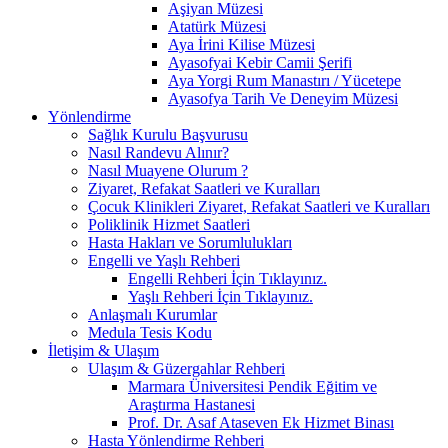
Aşiyan Müzesi
Atatürk Müzesi
Aya İrini Kilise Müzesi
Ayasofyai Kebir Camii Şerifi
Aya Yorgi Rum Manastırı / Yücetepe
Ayasofya Tarih Ve Deneyim Müzesi
Yönlendirme
Sağlık Kurulu Başvurusu
Nasıl Randevu Alınır?
Nasıl Muayene Olurum ?
Ziyaret, Refakat Saatleri ve Kuralları
Çocuk Klinikleri Ziyaret, Refakat Saatleri ve Kuralları
Poliklinik Hizmet Saatleri
Hasta Hakları ve Sorumlulukları
Engelli ve Yaşlı Rehberi
Engelli Rehberi İçin Tıklayınız.
Yaşlı Rehberi İçin Tıklayınız.
Anlaşmalı Kurumlar
Medula Tesis Kodu
İletişim & Ulaşım
Ulaşım & Güzergahlar Rehberi
Marmara Üniversitesi Pendik Eğitim ve
Araştırma Hastanesi
Prof. Dr. Asaf Ataseven Ek Hizmet Binası
Hasta Yönlendirme Rehberi