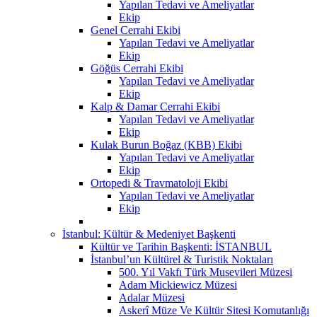
Yapılan Tedavi ve Ameliyatlar
Ekip
Genel Cerrahi Ekibi
Yapılan Tedavi ve Ameliyatlar
Ekip
Göğüs Cerrahi Ekibi
Yapılan Tedavi ve Ameliyatlar
Ekip
Kalp & Damar Cerrahi Ekibi
Yapılan Tedavi ve Ameliyatlar
Ekip
Kulak Burun Boğaz (KBB) Ekibi
Yapılan Tedavi ve Ameliyatlar
Ekip
Ortopedi & Travmatoloji Ekibi
Yapılan Tedavi ve Ameliyatlar
Ekip
İstanbul: Kültür & Medeniyet Başkenti
Kültür ve Tarihin Başkenti: İSTANBUL
İstanbul’un Kültürel & Turistik Noktaları
500. Yıl Vakfı Türk Musevileri Müzesi
Adam Mickiewicz Müzesi
Adalar Müzesi
Askerî Müze Ve Kültür Sitesi Komutanlığı