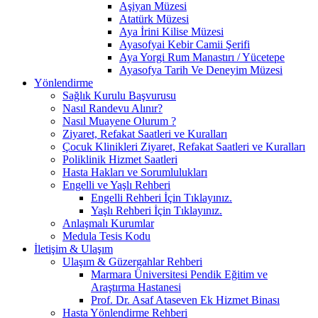
Aşiyan Müzesi
Atatürk Müzesi
Aya İrini Kilise Müzesi
Ayasofyai Kebir Camii Şerifi
Aya Yorgi Rum Manastırı / Yücetepe
Ayasofya Tarih Ve Deneyim Müzesi
Yönlendirme
Sağlık Kurulu Başvurusu
Nasıl Randevu Alınır?
Nasıl Muayene Olurum ?
Ziyaret, Refakat Saatleri ve Kuralları
Çocuk Klinikleri Ziyaret, Refakat Saatleri ve Kuralları
Poliklinik Hizmet Saatleri
Hasta Hakları ve Sorumlulukları
Engelli ve Yaşlı Rehberi
Engelli Rehberi İçin Tıklayınız.
Yaşlı Rehberi İçin Tıklayınız.
Anlaşmalı Kurumlar
Medula Tesis Kodu
İletişim & Ulaşım
Ulaşım & Güzergahlar Rehberi
Marmara Üniversitesi Pendik Eğitim ve
Araştırma Hastanesi
Prof. Dr. Asaf Ataseven Ek Hizmet Binası
Hasta Yönlendirme Rehberi