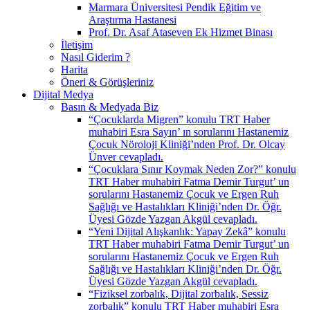
Marmara Üniversitesi Pendik Eğitim ve
Araştırma Hastanesi
Prof. Dr. Asaf Ataseven Ek Hizmet Binası
İletişim
Nasıl Giderim ?
Harita
Öneri & Görüşleriniz
Dijital Medya
Basın & Medyada Biz
“Çocuklarda Migren” konulu TRT Haber
muhabiri Esra Sayın’ ın sorularını Hastanemiz
Çocuk Nöroloji Kliniği’nden Prof. Dr. Olcay
Ünver cevapladı.
“Çocuklara Sınır Koymak Neden Zor?” konulu
TRT Haber muhabiri Fatma Demir Turgut’ un
sorularını Hastanemiz Çocuk ve Ergen Ruh
Sağlığı ve Hastalıkları Kliniği’nden Dr. Öğr.
Üyesi Gözde Yazgan Akgül cevapladı.
“Yeni Dijital Alışkanlık: Yapay Zekâ” konulu
TRT Haber muhabiri Fatma Demir Turgut’ un
sorularını Hastanemiz Çocuk ve Ergen Ruh
Sağlığı ve Hastalıkları Kliniği’nden Dr. Öğr.
Üyesi Gözde Yazgan Akgül cevapladı.
“Fiziksel zorbalık, Dijital zorbalık, Sessiz
zorbalık” konulu TRT Haber muhabiri Esra