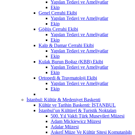
Yapılan Tedavi ve Ameliyatlar
Ekip
Genel Cerrahi Ekibi
Yapılan Tedavi ve Ameliyatlar
Ekip
Göğüs Cerrahi Ekibi
Yapılan Tedavi ve Ameliyatlar
Ekip
Kalp & Damar Cerrahi Ekibi
Yapılan Tedavi ve Ameliyatlar
Ekip
Kulak Burun Boğaz (KBB) Ekibi
Yapılan Tedavi ve Ameliyatlar
Ekip
Ortopedi & Travmatoloji Ekibi
Yapılan Tedavi ve Ameliyatlar
Ekip
İstanbul: Kültür & Medeniyet Başkenti
Kültür ve Tarihin Başkenti: İSTANBUL
İstanbul’un Kültürel & Turistik Noktaları
500. Yıl Vakfı Türk Musevileri Müzesi
Adam Mickiewicz Müzesi
Adalar Müzesi
Askerî Müze Ve Kültür Sitesi Komutanlığı