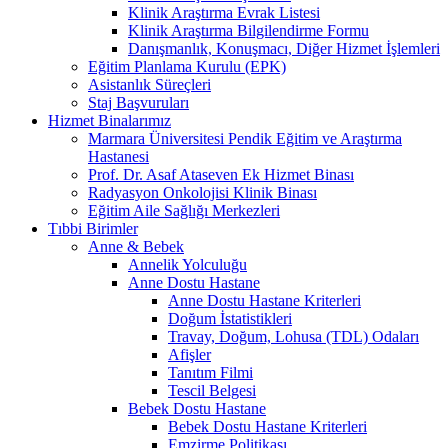
Klinik Araştırma Evrak Listesi
Klinik Araştırma Bilgilendirme Formu
Danışmanlık, Konuşmacı, Diğer Hizmet İşlemleri
Eğitim Planlama Kurulu (EPK)
Asistanlık Süreçleri
Staj Başvuruları
Hizmet Binalarımız
Marmara Üniversitesi Pendik Eğitim ve Araştırma
Hastanesi
Prof. Dr. Asaf Ataseven Ek Hizmet Binası
Radyasyon Onkolojisi Klinik Binası
Eğitim Aile Sağlığı Merkezleri
Tıbbi Birimler
Anne & Bebek
Annelik Yolculuğu
Anne Dostu Hastane
Anne Dostu Hastane Kriterleri
Doğum İstatistikleri
Travay, Doğum, Lohusa (TDL) Odaları
Afişler
Tanıtım Filmi
Tescil Belgesi
Bebek Dostu Hastane
Bebek Dostu Hastane Kriterleri
Emzirme Politikası