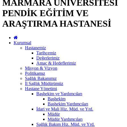
MARMARA ÜNİVERSİTESİ
PENDİK EĞİTİM VE
ARAŞTIRMA HASTANESİ
Kurumsal
Hastanemiz
Tarihçemiz
Değerlerimiz
Amaç & Hedeflerimiz
Misyon & Vizyon
Politikamız
Sağlık Bakanımız
İl Sağlık Müdürümüz
Hastane Yönetimi
Başhekim ve Yardımcıları
Başhekim
Başhekim Yardımcıları
İdari ve Mali Hiz. Müd. ve Yrd.
Müdür
Müdür Yardımcıları
Sağlık Bakım Hiz. Müd. ve Yrd.