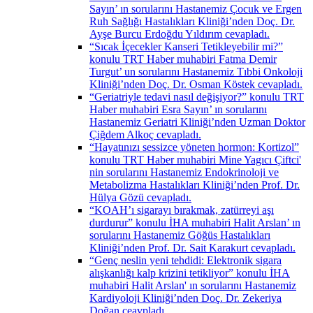
Sayın’ ın sorularını Hastanemiz Çocuk ve Ergen
Ruh Sağlığı Hastalıkları Kliniği’nden Doç. Dr.
Ayşe Burcu Erdoğdu Yıldırım cevapladı.
“Sıcak İçecekler Kanseri Tetikleyebilir mi?”
konulu TRT Haber muhabiri Fatma Demir
Turgut’ un sorularını Hastanemiz Tıbbi Onkoloji
Kliniği’nden Doç. Dr. Osman Köstek cevapladı.
“Geriatriyle tedavi nasıl değişiyor?” konulu TRT
Haber muhabiri Esra Sayın’ ın sorularını
Hastanemiz Geriatri Kliniği’nden Uzman Doktor
Çiğdem Alkoç cevapladı.
“Hayatınızı sessizce yöneten hormon: Kortizol”
konulu TRT Haber muhabiri Mine Yagıcı Çiftci'
nin sorularını Hastanemiz Endokrinoloji ve
Metabolizma Hastalıkları Kliniği’nden Prof. Dr.
Hülya Gözü cevapladı.
“KOAH’ı sigarayı bırakmak, zatürreyi aşı
durdurur” konulu İHA muhabiri Halit Arslan’ ın
sorularını Hastanemiz Göğüs Hastalıkları
Kliniği’nden Prof. Dr. Sait Karakurt cevapladı.
“Genç neslin yeni tehdidi: Elektronik sigara
alışkanlığı kalp krizini tetikliyor” konulu İHA
muhabiri Halit Arslan' ın sorularını Hastanemiz
Kardiyoloji Kliniği’nden Doç. Dr. Zekeriya
Doğan ceavpladı.