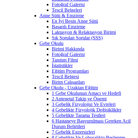
Fotoğraf Galerisi
Tescil Belgeleri
Anne Sütü & Emzirme
En İyi Besin Anne Sütü
Başarılı Emzirme
Laktasyon & Relaktasyon Birimi
Sık Sorulan Sorular (SSS)
Gebe Okulu
Birimi Hakkında
Fotoğraf Galerisi
Tanıtım Filmi
İstatistikler
Eğitim Programları
Tescil Belgesi
Birim Çalışanları
Gebe Okulu - Uzaktan Eğitim
1 Gebe Okulunun Amacı ve Hedefi
2 Antenetal Takip ve Önemi
3 Gebelik Fizyolojisi Ve Evreleri
4 Gebelikte Fizyolojik Değişiklikler
5 Gebelikte Tarama Testleri
6 Hastaneye Başvurulması Gereken Acil
Durum Belirtileri
7 Gebelik Egzersizleri
8 Gebelikte Ve Lohusalıkta Beslenme