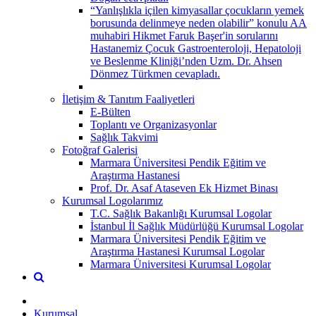
“Yanlışlıkla içilen kimyasallar çocukların yemek
borusunda delinmeye neden olabilir” konulu AA
muhabiri Hikmet Faruk Başer'in sorularını
Hastanemiz Çocuk Gastroenteroloji, Hepatoloji
ve Beslenme Kliniği’nden Uzm. Dr. Ahsen
Dönmez Türkmen cevapladı.
İletişim & Tanıtım Faaliyetleri
E-Bülten
Toplantı ve Organizasyonlar
Sağlık Takvimi
Fotoğraf Galerisi
Marmara Üniversitesi Pendik Eğitim ve
Araştırma Hastanesi
Prof. Dr. Asaf Ataseven Ek Hizmet Binası
Kurumsal Logolarımız
T.C. Sağlık Bakanlığı Kurumsal Logolar
İstanbul İl Sağlık Müdürlüğü Kurumsal Logolar
Marmara Üniversitesi Pendik Eğitim ve
Araştırma Hastanesi Kurumsal Logolar
Marmara Üniversitesi Kurumsal Logolar
Kurumsal