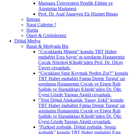
Marmara Üniversitesi Pendik Eğitim ve
Araştırma Hastanesi
Prof. Dr. Asaf Ataseven Ek Hizmet Binası
İletişim
Nasıl Giderim ?
Harita
Öneri & Görüşleriniz
Dijital Medya
Basın & Medyada Biz
“Çocuklarda Migren” konulu TRT Haber
muhabiri Esra Sayın’ ın sorularını Hastanemiz
Çocuk Nöroloji Kliniği’nden Prof. Dr. Olcay
Ünver cevapladı.
“Çocuklara Sınır Koymak Neden Zor?” konulu
TRT Haber muhabiri Fatma Demir Turgut’ un
sorularını Hastanemiz Çocuk ve Ergen Ruh
Sağlığı ve Hastalıkları Kliniği’nden Dr. Öğr.
Üyesi Gözde Yazgan Akgül cevapladı.
“Yeni Dijital Alışkanlık: Yapay Zekâ” konulu
TRT Haber muhabiri Fatma Demir Turgut’ un
sorularını Hastanemiz Çocuk ve Ergen Ruh
Sağlığı ve Hastalıkları Kliniği’nden Dr. Öğr.
Üyesi Gözde Yazgan Akgül cevapladı.
“Fiziksel zorbalık, Dijital zorbalık, Sessiz
zorbalık” konulu TRT Haber muhabiri Esra