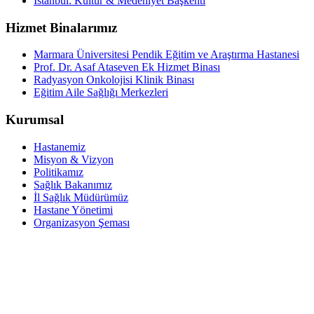
İstanbul: Kültür & Medeniyet Başkenti
Hizmet Binalarımız
Marmara Üniversitesi Pendik Eğitim ve Araştırma Hastanesi
Prof. Dr. Asaf Ataseven Ek Hizmet Binası
Radyasyon Onkolojisi Klinik Binası
Eğitim Aile Sağlığı Merkezleri
Kurumsal
Hastanemiz
Misyon & Vizyon
Politikamız
Sağlık Bakanımız
İl Sağlık Müdürümüz
Hastane Yönetimi
Organizasyon Şeması