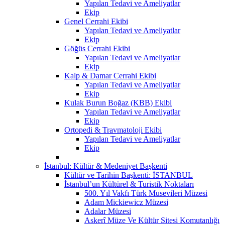
Yapılan Tedavi ve Ameliyatlar
Ekip
Genel Cerrahi Ekibi
Yapılan Tedavi ve Ameliyatlar
Ekip
Göğüs Cerrahi Ekibi
Yapılan Tedavi ve Ameliyatlar
Ekip
Kalp & Damar Cerrahi Ekibi
Yapılan Tedavi ve Ameliyatlar
Ekip
Kulak Burun Boğaz (KBB) Ekibi
Yapılan Tedavi ve Ameliyatlar
Ekip
Ortopedi & Travmatoloji Ekibi
Yapılan Tedavi ve Ameliyatlar
Ekip
İstanbul: Kültür & Medeniyet Başkenti
Kültür ve Tarihin Başkenti: İSTANBUL
İstanbul’un Kültürel & Turistik Noktaları
500. Yıl Vakfı Türk Musevileri Müzesi
Adam Mickiewicz Müzesi
Adalar Müzesi
Askerî Müze Ve Kültür Sitesi Komutanlığı