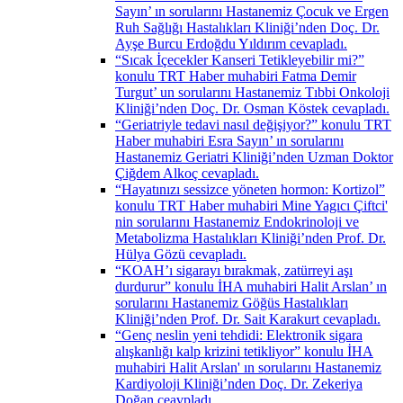
Sayın’ ın sorularını Hastanemiz Çocuk ve Ergen
Ruh Sağlığı Hastalıkları Kliniği’nden Doç. Dr.
Ayşe Burcu Erdoğdu Yıldırım cevapladı.
“Sıcak İçecekler Kanseri Tetikleyebilir mi?”
konulu TRT Haber muhabiri Fatma Demir
Turgut’ un sorularını Hastanemiz Tıbbi Onkoloji
Kliniği’nden Doç. Dr. Osman Köstek cevapladı.
“Geriatriyle tedavi nasıl değişiyor?” konulu TRT
Haber muhabiri Esra Sayın’ ın sorularını
Hastanemiz Geriatri Kliniği’nden Uzman Doktor
Çiğdem Alkoç cevapladı.
“Hayatınızı sessizce yöneten hormon: Kortizol”
konulu TRT Haber muhabiri Mine Yagıcı Çiftci'
nin sorularını Hastanemiz Endokrinoloji ve
Metabolizma Hastalıkları Kliniği’nden Prof. Dr.
Hülya Gözü cevapladı.
“KOAH’ı sigarayı bırakmak, zatürreyi aşı
durdurur” konulu İHA muhabiri Halit Arslan’ ın
sorularını Hastanemiz Göğüs Hastalıkları
Kliniği’nden Prof. Dr. Sait Karakurt cevapladı.
“Genç neslin yeni tehdidi: Elektronik sigara
alışkanlığı kalp krizini tetikliyor” konulu İHA
muhabiri Halit Arslan' ın sorularını Hastanemiz
Kardiyoloji Kliniği’nden Doç. Dr. Zekeriya
Doğan ceavpladı.