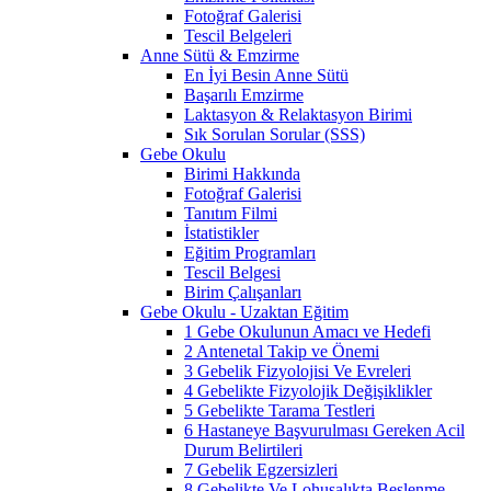
Fotoğraf Galerisi
Tescil Belgeleri
Anne Sütü & Emzirme
En İyi Besin Anne Sütü
Başarılı Emzirme
Laktasyon & Relaktasyon Birimi
Sık Sorulan Sorular (SSS)
Gebe Okulu
Birimi Hakkında
Fotoğraf Galerisi
Tanıtım Filmi
İstatistikler
Eğitim Programları
Tescil Belgesi
Birim Çalışanları
Gebe Okulu - Uzaktan Eğitim
1 Gebe Okulunun Amacı ve Hedefi
2 Antenetal Takip ve Önemi
3 Gebelik Fizyolojisi Ve Evreleri
4 Gebelikte Fizyolojik Değişiklikler
5 Gebelikte Tarama Testleri
6 Hastaneye Başvurulması Gereken Acil
Durum Belirtileri
7 Gebelik Egzersizleri
8 Gebelikte Ve Lohusalıkta Beslenme