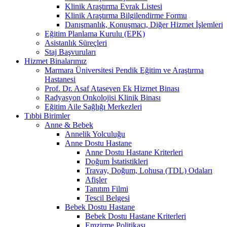
Klinik Araştırma Evrak Listesi
Klinik Araştırma Bilgilendirme Formu
Danışmanlık, Konuşmacı, Diğer Hizmet İşlemleri
Eğitim Planlama Kurulu (EPK)
Asistanlık Süreçleri
Staj Başvuruları
Hizmet Binalarımız
Marmara Üniversitesi Pendik Eğitim ve Araştırma
Hastanesi
Prof. Dr. Asaf Ataseven Ek Hizmet Binası
Radyasyon Onkolojisi Klinik Binası
Eğitim Aile Sağlığı Merkezleri
Tıbbi Birimler
Anne & Bebek
Annelik Yolculuğu
Anne Dostu Hastane
Anne Dostu Hastane Kriterleri
Doğum İstatistikleri
Travay, Doğum, Lohusa (TDL) Odaları
Afişler
Tanıtım Filmi
Tescil Belgesi
Bebek Dostu Hastane
Bebek Dostu Hastane Kriterleri
Emzirme Politikası