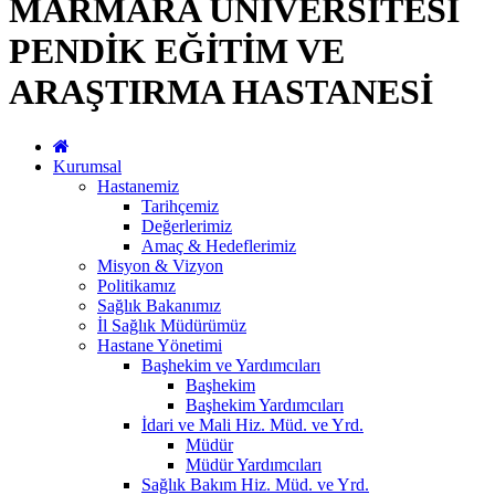
MARMARA ÜNİVERSİTESİ
PENDİK EĞİTİM VE
ARAŞTIRMA HASTANESİ
Kurumsal
Hastanemiz
Tarihçemiz
Değerlerimiz
Amaç & Hedeflerimiz
Misyon & Vizyon
Politikamız
Sağlık Bakanımız
İl Sağlık Müdürümüz
Hastane Yönetimi
Başhekim ve Yardımcıları
Başhekim
Başhekim Yardımcıları
İdari ve Mali Hiz. Müd. ve Yrd.
Müdür
Müdür Yardımcıları
Sağlık Bakım Hiz. Müd. ve Yrd.