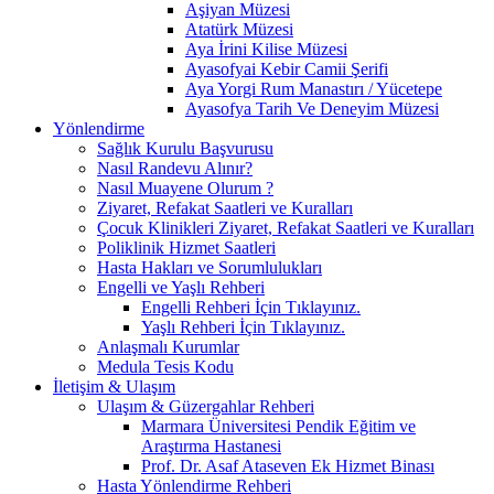
Aşiyan Müzesi
Atatürk Müzesi
Aya İrini Kilise Müzesi
Ayasofyai Kebir Camii Şerifi
Aya Yorgi Rum Manastırı / Yücetepe
Ayasofya Tarih Ve Deneyim Müzesi
Yönlendirme
Sağlık Kurulu Başvurusu
Nasıl Randevu Alınır?
Nasıl Muayene Olurum ?
Ziyaret, Refakat Saatleri ve Kuralları
Çocuk Klinikleri Ziyaret, Refakat Saatleri ve Kuralları
Poliklinik Hizmet Saatleri
Hasta Hakları ve Sorumlulukları
Engelli ve Yaşlı Rehberi
Engelli Rehberi İçin Tıklayınız.
Yaşlı Rehberi İçin Tıklayınız.
Anlaşmalı Kurumlar
Medula Tesis Kodu
İletişim & Ulaşım
Ulaşım & Güzergahlar Rehberi
Marmara Üniversitesi Pendik Eğitim ve
Araştırma Hastanesi
Prof. Dr. Asaf Ataseven Ek Hizmet Binası
Hasta Yönlendirme Rehberi