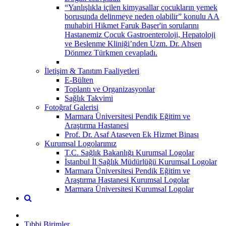
“Yanlışlıkla içilen kimyasallar çocukların yemek
borusunda delinmeye neden olabilir” konulu AA
muhabiri Hikmet Faruk Başer'in sorularını
Hastanemiz Çocuk Gastroenteroloji, Hepatoloji
ve Beslenme Kliniği’nden Uzm. Dr. Ahsen
Dönmez Türkmen cevapladı.
İletişim & Tanıtım Faaliyetleri
E-Bülten
Toplantı ve Organizasyonlar
Sağlık Takvimi
Fotoğraf Galerisi
Marmara Üniversitesi Pendik Eğitim ve
Araştırma Hastanesi
Prof. Dr. Asaf Ataseven Ek Hizmet Binası
Kurumsal Logolarımız
T.C. Sağlık Bakanlığı Kurumsal Logolar
İstanbul İl Sağlık Müdürlüğü Kurumsal Logolar
Marmara Üniversitesi Pendik Eğitim ve
Araştırma Hastanesi Kurumsal Logolar
Marmara Üniversitesi Kurumsal Logolar
Tıbbi Birimler