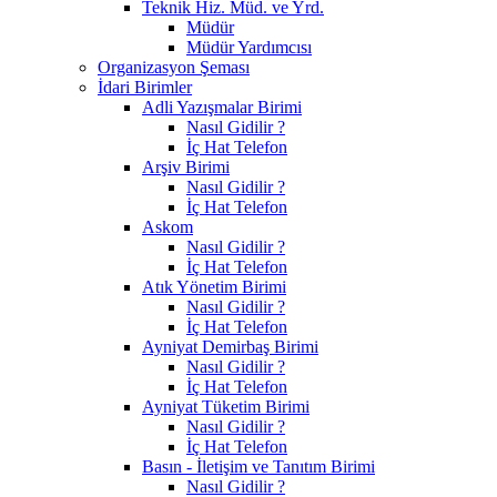
Teknik Hiz. Müd. ve Yrd.
Müdür
Müdür Yardımcısı
Organizasyon Şeması
İdari Birimler
Adli Yazışmalar Birimi
Nasıl Gidilir ?
İç Hat Telefon
Arşiv Birimi
Nasıl Gidilir ?
İç Hat Telefon
Askom
Nasıl Gidilir ?
İç Hat Telefon
Atık Yönetim Birimi
Nasıl Gidilir ?
İç Hat Telefon
Ayniyat Demirbaş Birimi
Nasıl Gidilir ?
İç Hat Telefon
Ayniyat Tüketim Birimi
Nasıl Gidilir ?
İç Hat Telefon
Basın - İletişim ve Tanıtım Birimi
Nasıl Gidilir ?