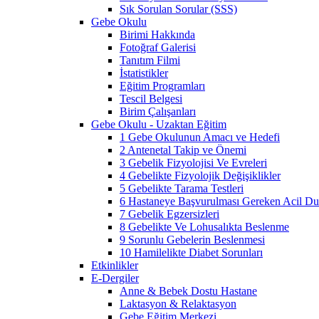
Sık Sorulan Sorular (SSS)
Gebe Okulu
Birimi Hakkında
Fotoğraf Galerisi
Tanıtım Filmi
İstatistikler
Eğitim Programları
Tescil Belgesi
Birim Çalışanları
Gebe Okulu - Uzaktan Eğitim
1 Gebe Okulunun Amacı ve Hedefi
2 Antenetal Takip ve Önemi
3 Gebelik Fizyolojisi Ve Evreleri
4 Gebelikte Fizyolojik Değişiklikler
5 Gebelikte Tarama Testleri
6 Hastaneye Başvurulması Gereken Acil Dur
7 Gebelik Egzersizleri
8 Gebelikte Ve Lohusalıkta Beslenme
9 Sorunlu Gebelerin Beslenmesi
10 Hamilelikte Diabet Sorunları
Etkinlikler
E-Dergiler
Anne & Bebek Dostu Hastane
Laktasyon & Relaktasyon
Gebe Eğitim Merkezi