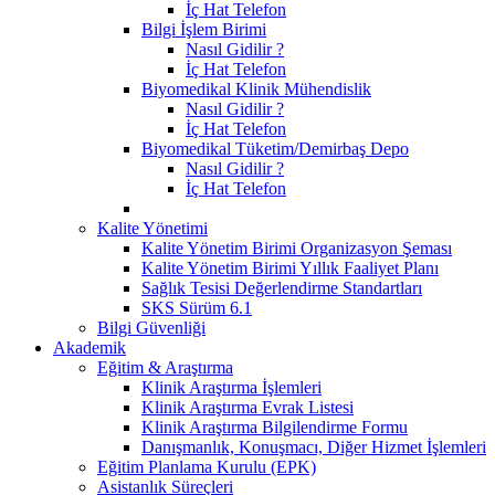
İç Hat Telefon
Bilgi İşlem Birimi
Nasıl Gidilir ?
İç Hat Telefon
Biyomedikal Klinik Mühendislik
Nasıl Gidilir ?
İç Hat Telefon
Biyomedikal Tüketim/Demirbaş Depo
Nasıl Gidilir ?
İç Hat Telefon
Kalite Yönetimi
Kalite Yönetim Birimi Organizasyon Şeması
Kalite Yönetim Birimi Yıllık Faaliyet Planı
Sağlık Tesisi Değerlendirme Standartları
SKS Sürüm 6.1
Bilgi Güvenliği
Akademik
Eğitim & Araştırma
Klinik Araştırma İşlemleri
Klinik Araştırma Evrak Listesi
Klinik Araştırma Bilgilendirme Formu
Danışmanlık, Konuşmacı, Diğer Hizmet İşlemleri
Eğitim Planlama Kurulu (EPK)
Asistanlık Süreçleri