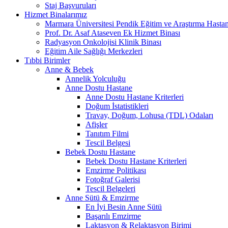
Staj Başvuruları
Hizmet Binalarımız
Marmara Üniversitesi Pendik Eğitim ve Araştırma Hastan
Prof. Dr. Asaf Ataseven Ek Hizmet Binası
Radyasyon Onkolojisi Klinik Binası
Eğitim Aile Sağlığı Merkezleri
Tıbbi Birimler
Anne & Bebek
Annelik Yolculuğu
Anne Dostu Hastane
Anne Dostu Hastane Kriterleri
Doğum İstatistikleri
Travay, Doğum, Lohusa (TDL) Odaları
Afişler
Tanıtım Filmi
Tescil Belgesi
Bebek Dostu Hastane
Bebek Dostu Hastane Kriterleri
Emzirme Politikası
Fotoğraf Galerisi
Tescil Belgeleri
Anne Sütü & Emzirme
En İyi Besin Anne Sütü
Başarılı Emzirme
Laktasyon & Relaktasyon Birimi