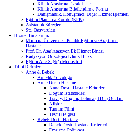
Klinik Araştırma Evrak Listesi
Klinik Araştırma Bilgilendirme Formu
Danışmanlık, Konuşmacı, Diğer Hizmet İşlemleri
Eğitim Planlama Kurulu (EPK)
Asistanlık Süreçleri
Staj Başvuruları
Hizmet Binalarımız
Marmara Üniversitesi Pendik Eğitim ve Araştırma
Hastanesi
Prof. Dr. Asaf Ataseven Ek Hizmet Binası
Radyasyon Onkolojisi Klinik Binası
Eğitim Aile Sağlığı Merkezleri
Tıbbi Birimler
Anne & Bebek
Annelik Yolculuğu
Anne Dostu Hastane
Anne Dostu Hastane Kriterleri
Doğum İstatistikleri
Travay, Doğum, Lohusa (TDL) Odaları
Afişler
Tanıtım Filmi
Tescil Belgesi
Bebek Dostu Hastane
Bebek Dostu Hastane Kriterleri
Emzirme Politikası