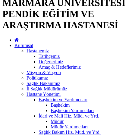
MARMARA ÜNİVERSİTESİ
PENDİK EĞİTİM VE
ARAŞTIRMA HASTANESİ
Kurumsal
Hastanemiz
Tarihçemiz
Değerlerimiz
Amaç & Hedeflerimiz
Misyon & Vizyon
Politikamız
Sağlık Bakanımız
İl Sağlık Müdürümüz
Hastane Yönetimi
Başhekim ve Yardımcıları
Başhekim
Başhekim Yardımcıları
İdari ve Mali Hiz. Müd. ve Yrd.
Müdür
Müdür Yardımcıları
Sağlık Bakım Hiz. Müd. ve Yrd.