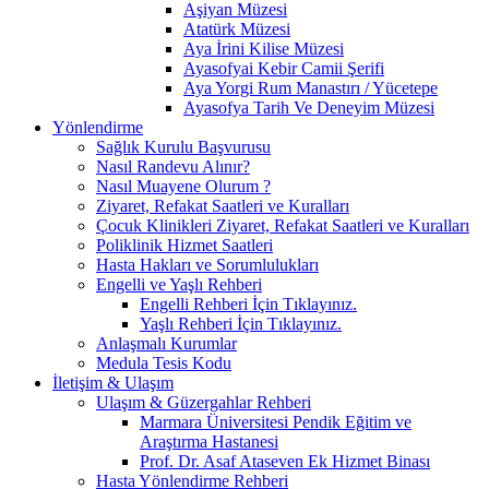
Aşiyan Müzesi
Atatürk Müzesi
Aya İrini Kilise Müzesi
Ayasofyai Kebir Camii Şerifi
Aya Yorgi Rum Manastırı / Yücetepe
Ayasofya Tarih Ve Deneyim Müzesi
Yönlendirme
Sağlık Kurulu Başvurusu
Nasıl Randevu Alınır?
Nasıl Muayene Olurum ?
Ziyaret, Refakat Saatleri ve Kuralları
Çocuk Klinikleri Ziyaret, Refakat Saatleri ve Kuralları
Poliklinik Hizmet Saatleri
Hasta Hakları ve Sorumlulukları
Engelli ve Yaşlı Rehberi
Engelli Rehberi İçin Tıklayınız.
Yaşlı Rehberi İçin Tıklayınız.
Anlaşmalı Kurumlar
Medula Tesis Kodu
İletişim & Ulaşım
Ulaşım & Güzergahlar Rehberi
Marmara Üniversitesi Pendik Eğitim ve
Araştırma Hastanesi
Prof. Dr. Asaf Ataseven Ek Hizmet Binası
Hasta Yönlendirme Rehberi