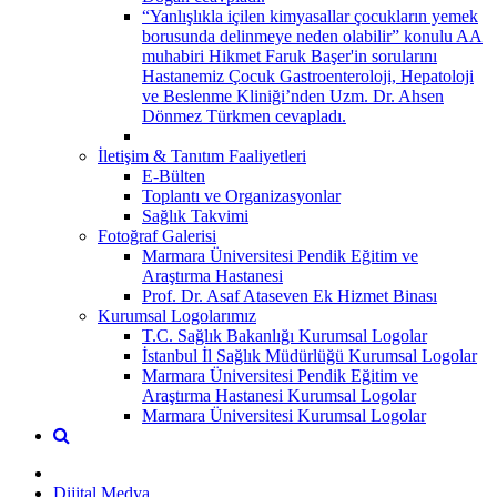
“Yanlışlıkla içilen kimyasallar çocukların yemek
borusunda delinmeye neden olabilir” konulu AA
muhabiri Hikmet Faruk Başer'in sorularını
Hastanemiz Çocuk Gastroenteroloji, Hepatoloji
ve Beslenme Kliniği’nden Uzm. Dr. Ahsen
Dönmez Türkmen cevapladı.
İletişim & Tanıtım Faaliyetleri
E-Bülten
Toplantı ve Organizasyonlar
Sağlık Takvimi
Fotoğraf Galerisi
Marmara Üniversitesi Pendik Eğitim ve
Araştırma Hastanesi
Prof. Dr. Asaf Ataseven Ek Hizmet Binası
Kurumsal Logolarımız
T.C. Sağlık Bakanlığı Kurumsal Logolar
İstanbul İl Sağlık Müdürlüğü Kurumsal Logolar
Marmara Üniversitesi Pendik Eğitim ve
Araştırma Hastanesi Kurumsal Logolar
Marmara Üniversitesi Kurumsal Logolar
Dijital Medya