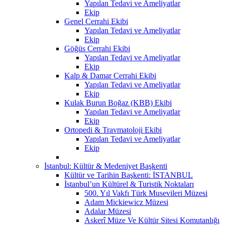
Yapılan Tedavi ve Ameliyatlar
Ekip
Genel Cerrahi Ekibi
Yapılan Tedavi ve Ameliyatlar
Ekip
Göğüs Cerrahi Ekibi
Yapılan Tedavi ve Ameliyatlar
Ekip
Kalp & Damar Cerrahi Ekibi
Yapılan Tedavi ve Ameliyatlar
Ekip
Kulak Burun Boğaz (KBB) Ekibi
Yapılan Tedavi ve Ameliyatlar
Ekip
Ortopedi & Travmatoloji Ekibi
Yapılan Tedavi ve Ameliyatlar
Ekip
İstanbul: Kültür & Medeniyet Başkenti
Kültür ve Tarihin Başkenti: İSTANBUL
İstanbul’un Kültürel & Turistik Noktaları
500. Yıl Vakfı Türk Musevileri Müzesi
Adam Mickiewicz Müzesi
Adalar Müzesi
Askerî Müze Ve Kültür Sitesi Komutanlığı