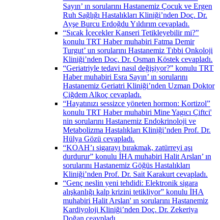
Sayın’ ın sorularını Hastanemiz Çocuk ve Ergen
Ruh Sağlığı Hastalıkları Kliniği’nden Doç. Dr.
Ayşe Burcu Erdoğdu Yıldırım cevapladı.
“Sıcak İçecekler Kanseri Tetikleyebilir mi?”
konulu TRT Haber muhabiri Fatma Demir
Turgut’ un sorularını Hastanemiz Tıbbi Onkoloji
Kliniği’nden Doç. Dr. Osman Köstek cevapladı.
“Geriatriyle tedavi nasıl değişiyor?” konulu TRT
Haber muhabiri Esra Sayın’ ın sorularını
Hastanemiz Geriatri Kliniği’nden Uzman Doktor
Çiğdem Alkoç cevapladı.
“Hayatınızı sessizce yöneten hormon: Kortizol”
konulu TRT Haber muhabiri Mine Yagıcı Çiftci'
nin sorularını Hastanemiz Endokrinoloji ve
Metabolizma Hastalıkları Kliniği’nden Prof. Dr.
Hülya Gözü cevapladı.
“KOAH’ı sigarayı bırakmak, zatürreyi aşı
durdurur” konulu İHA muhabiri Halit Arslan’ ın
sorularını Hastanemiz Göğüs Hastalıkları
Kliniği’nden Prof. Dr. Sait Karakurt cevapladı.
“Genç neslin yeni tehdidi: Elektronik sigara
alışkanlığı kalp krizini tetikliyor” konulu İHA
muhabiri Halit Arslan' ın sorularını Hastanemiz
Kardiyoloji Kliniği’nden Doç. Dr. Zekeriya
Doğan ceavpladı.