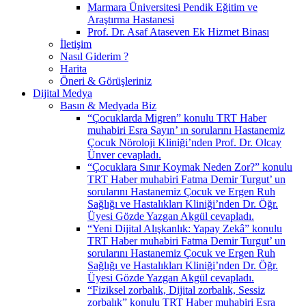
Marmara Üniversitesi Pendik Eğitim ve
Araştırma Hastanesi
Prof. Dr. Asaf Ataseven Ek Hizmet Binası
İletişim
Nasıl Giderim ?
Harita
Öneri & Görüşleriniz
Dijital Medya
Basın & Medyada Biz
“Çocuklarda Migren” konulu TRT Haber
muhabiri Esra Sayın’ ın sorularını Hastanemiz
Çocuk Nöroloji Kliniği’nden Prof. Dr. Olcay
Ünver cevapladı.
“Çocuklara Sınır Koymak Neden Zor?” konulu
TRT Haber muhabiri Fatma Demir Turgut’ un
sorularını Hastanemiz Çocuk ve Ergen Ruh
Sağlığı ve Hastalıkları Kliniği’nden Dr. Öğr.
Üyesi Gözde Yazgan Akgül cevapladı.
“Yeni Dijital Alışkanlık: Yapay Zekâ” konulu
TRT Haber muhabiri Fatma Demir Turgut’ un
sorularını Hastanemiz Çocuk ve Ergen Ruh
Sağlığı ve Hastalıkları Kliniği’nden Dr. Öğr.
Üyesi Gözde Yazgan Akgül cevapladı.
“Fiziksel zorbalık, Dijital zorbalık, Sessiz
zorbalık” konulu TRT Haber muhabiri Esra