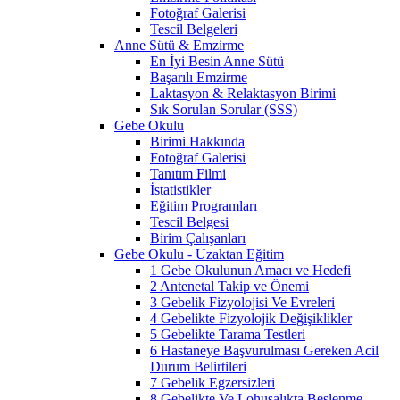
Fotoğraf Galerisi
Tescil Belgeleri
Anne Sütü & Emzirme
En İyi Besin Anne Sütü
Başarılı Emzirme
Laktasyon & Relaktasyon Birimi
Sık Sorulan Sorular (SSS)
Gebe Okulu
Birimi Hakkında
Fotoğraf Galerisi
Tanıtım Filmi
İstatistikler
Eğitim Programları
Tescil Belgesi
Birim Çalışanları
Gebe Okulu - Uzaktan Eğitim
1 Gebe Okulunun Amacı ve Hedefi
2 Antenetal Takip ve Önemi
3 Gebelik Fizyolojisi Ve Evreleri
4 Gebelikte Fizyolojik Değişiklikler
5 Gebelikte Tarama Testleri
6 Hastaneye Başvurulması Gereken Acil
Durum Belirtileri
7 Gebelik Egzersizleri
8 Gebelikte Ve Lohusalıkta Beslenme