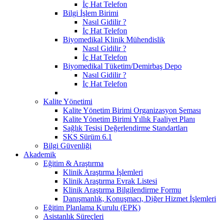
İç Hat Telefon
Bilgi İşlem Birimi
Nasıl Gidilir ?
İç Hat Telefon
Biyomedikal Klinik Mühendislik
Nasıl Gidilir ?
İç Hat Telefon
Biyomedikal Tüketim/Demirbaş Depo
Nasıl Gidilir ?
İç Hat Telefon
Kalite Yönetimi
Kalite Yönetim Birimi Organizasyon Şeması
Kalite Yönetim Birimi Yıllık Faaliyet Planı
Sağlık Tesisi Değerlendirme Standartları
SKS Sürüm 6.1
Bilgi Güvenliği
Akademik
Eğitim & Araştırma
Klinik Araştırma İşlemleri
Klinik Araştırma Evrak Listesi
Klinik Araştırma Bilgilendirme Formu
Danışmanlık, Konuşmacı, Diğer Hizmet İşlemleri
Eğitim Planlama Kurulu (EPK)
Asistanlık Süreçleri