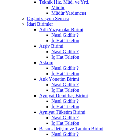
Teknik Hiz. Müd. ve Yrd.
Müdür
Müdür Yardımcısı
Organizasyon Şeması
İdari Birimler
Adli Yazışmalar Birimi
Nasıl Gidilir ?
İç Hat Telefon
Arşiv Birimi
Nasıl Gidilir ?
İç Hat Telefon
Askom
Nasıl Gidilir ?
İç Hat Telefon
Atık Yönetim Birimi
Nasıl Gidilir ?
İç Hat Telefon
Ayniyat Demirbaş Birimi
Nasıl Gidilir ?
İç Hat Telefon
Ayniyat Tüketim Birimi
Nasıl Gidilir ?
İç Hat Telefon
Basın - İletişim ve Tanıtım Birimi
Nasıl Gidilir ?