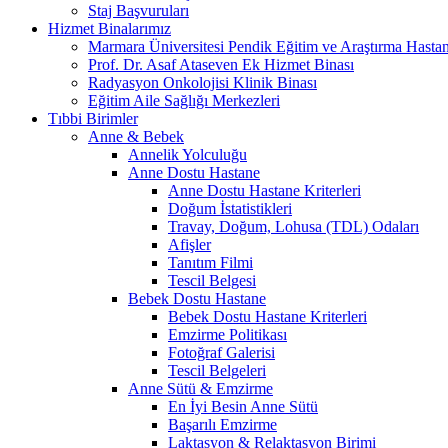
Staj Başvuruları
Hizmet Binalarımız
Marmara Üniversitesi Pendik Eğitim ve Araştırma Hastan
Prof. Dr. Asaf Ataseven Ek Hizmet Binası
Radyasyon Onkolojisi Klinik Binası
Eğitim Aile Sağlığı Merkezleri
Tıbbi Birimler
Anne & Bebek
Annelik Yolculuğu
Anne Dostu Hastane
Anne Dostu Hastane Kriterleri
Doğum İstatistikleri
Travay, Doğum, Lohusa (TDL) Odaları
Afişler
Tanıtım Filmi
Tescil Belgesi
Bebek Dostu Hastane
Bebek Dostu Hastane Kriterleri
Emzirme Politikası
Fotoğraf Galerisi
Tescil Belgeleri
Anne Sütü & Emzirme
En İyi Besin Anne Sütü
Başarılı Emzirme
Laktasyon & Relaktasyon Birimi