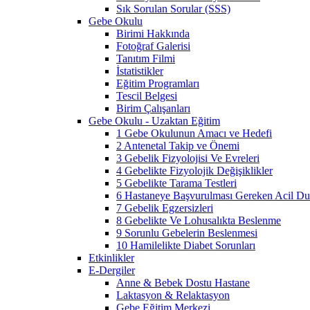
Sık Sorulan Sorular (SSS)
Gebe Okulu
Birimi Hakkında
Fotoğraf Galerisi
Tanıtım Filmi
İstatistikler
Eğitim Programları
Tescil Belgesi
Birim Çalışanları
Gebe Okulu - Uzaktan Eğitim
1 Gebe Okulunun Amacı ve Hedefi
2 Antenetal Takip ve Önemi
3 Gebelik Fizyolojisi Ve Evreleri
4 Gebelikte Fizyolojik Değişiklikler
5 Gebelikte Tarama Testleri
6 Hastaneye Başvurulması Gereken Acil Dur
7 Gebelik Egzersizleri
8 Gebelikte Ve Lohusalıkta Beslenme
9 Sorunlu Gebelerin Beslenmesi
10 Hamilelikte Diabet Sorunları
Etkinlikler
E-Dergiler
Anne & Bebek Dostu Hastane
Laktasyon & Relaktasyon
Gebe Eğitim Merkezi