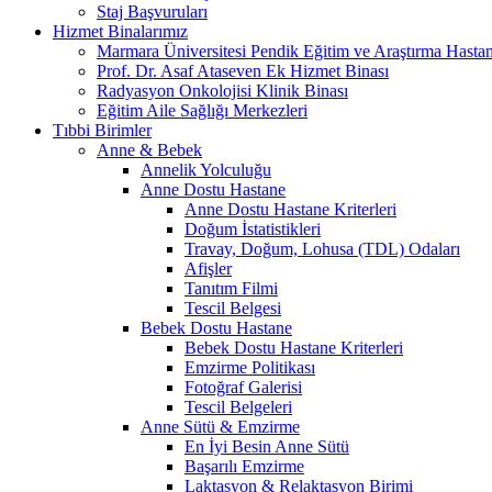
Staj Başvuruları
Hizmet Binalarımız
Marmara Üniversitesi Pendik Eğitim ve Araştırma Hastan
Prof. Dr. Asaf Ataseven Ek Hizmet Binası
Radyasyon Onkolojisi Klinik Binası
Eğitim Aile Sağlığı Merkezleri
Tıbbi Birimler
Anne & Bebek
Annelik Yolculuğu
Anne Dostu Hastane
Anne Dostu Hastane Kriterleri
Doğum İstatistikleri
Travay, Doğum, Lohusa (TDL) Odaları
Afişler
Tanıtım Filmi
Tescil Belgesi
Bebek Dostu Hastane
Bebek Dostu Hastane Kriterleri
Emzirme Politikası
Fotoğraf Galerisi
Tescil Belgeleri
Anne Sütü & Emzirme
En İyi Besin Anne Sütü
Başarılı Emzirme
Laktasyon & Relaktasyon Birimi