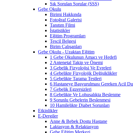
Sık Sorulan Sorular (SSS)
Gebe Okulu
Birimi Hakkında
Fotoğraf Galerisi
Tanıtım Filmi
İstatistikler
Eğitim Programları
Tescil Belgesi
Birim Çalışanları
Gebe Okulu - Uzaktan Eğitim
1 Gebe Okulunun Amacı ve Hedefi
2 Antenetal Takip ve Önemi
3 Gebelik Fizyolojisi Ve Evreleri
4 Gebelikte Fizyolojik Değişiklikler
5 Gebelikte Tarama Testleri
6 Hastaneye Başvurulması Gereken Acil Dur
7 Gebelik Egzersizleri
8 Gebelikte Ve Lohusalıkta Beslenme
9 Sorunlu Gebelerin Beslenmesi
10 Hamilelikte Diabet Sorunları
Etkinlikler
E-Dergiler
Anne & Bebek Dostu Hastane
Laktasyon & Relaktasyon
Gebe Eğitim Merkezi