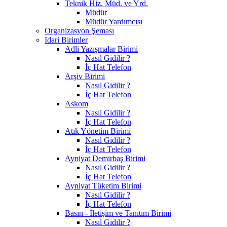
Teknik Hiz. Müd. ve Yrd.
Müdür
Müdür Yardımcısı
Organizasyon Şeması
İdari Birimler
Adli Yazışmalar Birimi
Nasıl Gidilir ?
İç Hat Telefon
Arşiv Birimi
Nasıl Gidilir ?
İç Hat Telefon
Askom
Nasıl Gidilir ?
İç Hat Telefon
Atık Yönetim Birimi
Nasıl Gidilir ?
İç Hat Telefon
Ayniyat Demirbaş Birimi
Nasıl Gidilir ?
İç Hat Telefon
Ayniyat Tüketim Birimi
Nasıl Gidilir ?
İç Hat Telefon
Basın - İletişim ve Tanıtım Birimi
Nasıl Gidilir ?