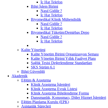
İç Hat Telefon
Bilgi İşlem Birimi
Nasıl Gidilir ?
İç Hat Telefon
Biyomedikal Klinik Mühendislik
Nasıl Gidilir ?
İç Hat Telefon
Biyomedikal Tüketim/Demirbaş Depo
Nasıl Gidilir ?
İç Hat Telefon
Kalite Yönetimi
Kalite Yönetim Birimi Organizasyon Şeması
Kalite Yönetim Birimi Yıllık Faaliyet Planı
Sağlık Tesisi Değerlendirme Standartları
SKS Sürüm 6.1
Bilgi Güvenliği
Akademik
Eğitim & Araştırma
Klinik Araştırma İşlemleri
Klinik Araştırma Evrak Listesi
Klinik Araştırma Bilgilendirme Formu
Danışmanlık, Konuşmacı, Diğer Hizmet İşlemleri
Eğitim Planlama Kurulu (EPK)
Asistanlık Süreçleri