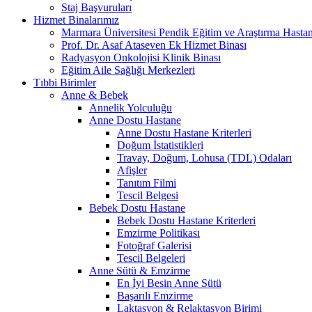
Staj Başvuruları
Hizmet Binalarımız
Marmara Üniversitesi Pendik Eğitim ve Araştırma Hastan
Prof. Dr. Asaf Ataseven Ek Hizmet Binası
Radyasyon Onkolojisi Klinik Binası
Eğitim Aile Sağlığı Merkezleri
Tıbbi Birimler
Anne & Bebek
Annelik Yolculuğu
Anne Dostu Hastane
Anne Dostu Hastane Kriterleri
Doğum İstatistikleri
Travay, Doğum, Lohusa (TDL) Odaları
Afişler
Tanıtım Filmi
Tescil Belgesi
Bebek Dostu Hastane
Bebek Dostu Hastane Kriterleri
Emzirme Politikası
Fotoğraf Galerisi
Tescil Belgeleri
Anne Sütü & Emzirme
En İyi Besin Anne Sütü
Başarılı Emzirme
Laktasyon & Relaktasyon Birimi