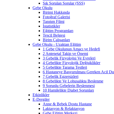
Sık Sorulan Sorular (SSS)
Gebe Okulu
Birimi Hakkında
Fotoğraf Galerisi
Tanıtım Filmi
İstatistikler
Eğitim Programları
Tescil Belgesi
Birim Çalışanları
Gebe Okulu - Uzaktan Eğitim
1 Gebe Okulunun Amacı ve Hedefi
2 Antenetal Takip ve Önemi
3 Gebelik Fizyolojisi Ve Evreleri
4 Gebelikte Fizyolojik Değişiklikler
5 Gebelikte Tarama Testleri
6 Hastaneye Başvurulması Gereken Acil Dur
7 Gebelik Egzersizleri
8 Gebelikte Ve Lohusalıkta Beslenme
9 Sorunlu Gebelerin Beslenmesi
10 Hamilelikte Diabet Sorunları
Etkinlikler
E-Dergiler
Anne & Bebek Dostu Hastane
Laktasyon & Relaktasyon
Gebe Eğitim Merkezi