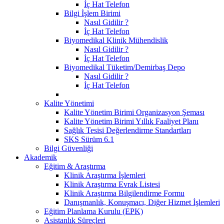
İç Hat Telefon
Bilgi İşlem Birimi
Nasıl Gidilir ?
İç Hat Telefon
Biyomedikal Klinik Mühendislik
Nasıl Gidilir ?
İç Hat Telefon
Biyomedikal Tüketim/Demirbaş Depo
Nasıl Gidilir ?
İç Hat Telefon
Kalite Yönetimi
Kalite Yönetim Birimi Organizasyon Şeması
Kalite Yönetim Birimi Yıllık Faaliyet Planı
Sağlık Tesisi Değerlendirme Standartları
SKS Sürüm 6.1
Bilgi Güvenliği
Akademik
Eğitim & Araştırma
Klinik Araştırma İşlemleri
Klinik Araştırma Evrak Listesi
Klinik Araştırma Bilgilendirme Formu
Danışmanlık, Konuşmacı, Diğer Hizmet İşlemleri
Eğitim Planlama Kurulu (EPK)
Asistanlık Süreçleri