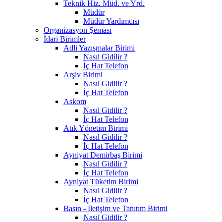
Teknik Hiz. Müd. ve Yrd.
Müdür
Müdür Yardımcısı
Organizasyon Şeması
İdari Birimler
Adli Yazışmalar Birimi
Nasıl Gidilir ?
İç Hat Telefon
Arşiv Birimi
Nasıl Gidilir ?
İç Hat Telefon
Askom
Nasıl Gidilir ?
İç Hat Telefon
Atık Yönetim Birimi
Nasıl Gidilir ?
İç Hat Telefon
Ayniyat Demirbaş Birimi
Nasıl Gidilir ?
İç Hat Telefon
Ayniyat Tüketim Birimi
Nasıl Gidilir ?
İç Hat Telefon
Basın - İletişim ve Tanıtım Birimi
Nasıl Gidilir ?