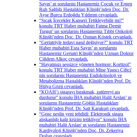
Sayın’ ın sorularını Hastanemiz Çocuk ve Ergen
Ruh Sağlığı Hastalıkları Kliniği’nden Doç. Dr.
Ayşe Burcu Erdoğdu Yıldırım cevapladı.
“Sıcak İçecekler Kanseri Tetikleyebilir mi?”
konulu TRT Haber muhabiri Fatma Demir
Turgut’ un sorularını Hastanemiz Tıbbi Onkoloji
Kliniği’nden Doç. Dr. Osman Köstek cevapladı.
“Geriatriyle tedavi nasıl değişiyor?” konulu TRT
Haber muhabiri Esra Sayın’ ın sorularını
Hastanemiz Geriatri Kliniği’nden Uzman Doktor
Çiğdem Alkoç cevapladı.
“Hayatınızı sessizce yöneten hormon: Kortizol”
konulu TRT Haber muhabiri Mine Yagıcı Çiftci'
nin sorularını Hastanemiz Endokrinoloji ve
Metabolizma Hastalıkları Kliniği’nden Prof. Dr.
Hülya Gözü cevapladı.
“KOAH’ı sigarayı bırakmak, zatürreyi aşı
durdurur” konulu İHA muhabiri Halit Arslan’ ın
sorularını Hastanemiz Göğüs Hastalıkları
Kliniği’nden Prof. Dr. Sait Karakurt cevapladı.
“Genç neslin yeni tehdidi: Elektronik sigara
alışkanlığı kalp krizini tetikliyor” konulu İHA
muhabiri Halit Arslan' ın sorularını Hastanemiz
Kardiyoloji Kliniği’nden Doç. Dr. Zekeriya
Doğan ceavpladı.