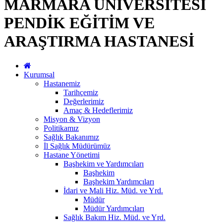
MARMARA ÜNİVERSİTESİ
PENDİK EĞİTİM VE
ARAŞTIRMA HASTANESİ
Kurumsal
Hastanemiz
Tarihçemiz
Değerlerimiz
Amaç & Hedeflerimiz
Misyon & Vizyon
Politikamız
Sağlık Bakanımız
İl Sağlık Müdürümüz
Hastane Yönetimi
Başhekim ve Yardımcıları
Başhekim
Başhekim Yardımcıları
İdari ve Mali Hiz. Müd. ve Yrd.
Müdür
Müdür Yardımcıları
Sağlık Bakım Hiz. Müd. ve Yrd.