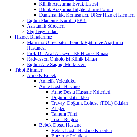
Klinik Araştırma Evrak Listesi
Klinik Araştırma Bilgilendirme Formu
Danışmanlık, Konuşmacı, Diğer Hizmet İşlemleri
Eğitim Planlama Kurulu (EPK)
Asistanlık Süreçleri
Staj Başvuruları
Hizmet Binalarımız
Marmara Üniversitesi Pendik Eğitim ve Araştırma
Hastanesi
Prof. Dr. Asaf Ataseven Ek Hizmet Binası
Radyasyon Onkolojisi Klinik Binası
Eğitim Aile Sağlığı Merkezleri
Tıbbi Birimler
Anne & Bebek
Annelik Yolculuğu
Anne Dostu Hastane
Anne Dostu Hastane Kriterleri
Doğum İstatistikleri
Travay, Doğum, Lohusa (TDL) Odaları
Afişler
Tanıtım Filmi
Tescil Belgesi
Bebek Dostu Hastane
Bebek Dostu Hastane Kriterleri
Emzirme Politikası