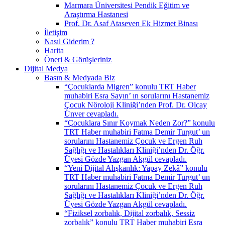
Marmara Üniversitesi Pendik Eğitim ve
Araştırma Hastanesi
Prof. Dr. Asaf Ataseven Ek Hizmet Binası
İletişim
Nasıl Giderim ?
Harita
Öneri & Görüşleriniz
Dijital Medya
Basın & Medyada Biz
“Çocuklarda Migren” konulu TRT Haber
muhabiri Esra Sayın’ ın sorularını Hastanemiz
Çocuk Nöroloji Kliniği’nden Prof. Dr. Olcay
Ünver cevapladı.
“Çocuklara Sınır Koymak Neden Zor?” konulu
TRT Haber muhabiri Fatma Demir Turgut’ un
sorularını Hastanemiz Çocuk ve Ergen Ruh
Sağlığı ve Hastalıkları Kliniği’nden Dr. Öğr.
Üyesi Gözde Yazgan Akgül cevapladı.
“Yeni Dijital Alışkanlık: Yapay Zekâ” konulu
TRT Haber muhabiri Fatma Demir Turgut’ un
sorularını Hastanemiz Çocuk ve Ergen Ruh
Sağlığı ve Hastalıkları Kliniği’nden Dr. Öğr.
Üyesi Gözde Yazgan Akgül cevapladı.
“Fiziksel zorbalık, Dijital zorbalık, Sessiz
zorbalık” konulu TRT Haber muhabiri Esra