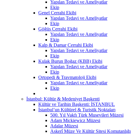
Yapılan Tedavi ve Ameliyatlar
Ekip
Genel Cerrahi Ekibi
Yapılan Tedavi ve Ameliyatlar
Ekip
Göğüs Cerrahi Ekibi
Yapılan Tedavi ve Ameliyatlar
Ekip
Kalp & Damar Cerrahi Ekibi
Yapılan Tedavi ve Ameliyatlar
Ekip
Kulak Burun Boğaz (KBB) Ekibi
Yapılan Tedavi ve Ameliyatlar
Ekip
Ortopedi & Travmatoloji Ekibi
Yapılan Tedavi ve Ameliyatlar
Ekip
İstanbul: Kültür & Medeniyet Başkenti
Kültür ve Tarihin Başkenti: İSTANBUL
İstanbul’un Kültürel & Turistik Noktaları
500. Yıl Vakfı Türk Musevileri Müzesi
Adam Mickiewicz Müzesi
Adalar Müzesi
Askerî Müze Ve Kültür Sitesi Komutanlığı