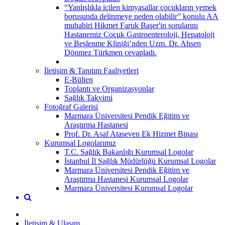
“Yanlışlıkla içilen kimyasallar çocukların yemek
borusunda delinmeye neden olabilir” konulu AA
muhabiri Hikmet Faruk Başer'in sorularını
Hastanemiz Çocuk Gastroenteroloji, Hepatoloji
ve Beslenme Kliniği’nden Uzm. Dr. Ahsen
Dönmez Türkmen cevapladı.
İletişim & Tanıtım Faaliyetleri
E-Bülten
Toplantı ve Organizasyonlar
Sağlık Takvimi
Fotoğraf Galerisi
Marmara Üniversitesi Pendik Eğitim ve
Araştırma Hastanesi
Prof. Dr. Asaf Ataseven Ek Hizmet Binası
Kurumsal Logolarımız
T.C. Sağlık Bakanlığı Kurumsal Logolar
İstanbul İl Sağlık Müdürlüğü Kurumsal Logolar
Marmara Üniversitesi Pendik Eğitim ve
Araştırma Hastanesi Kurumsal Logolar
Marmara Üniversitesi Kurumsal Logolar
İletişim & Ulaşım