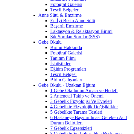
Fotoğraf Galerisi
Tescil Belgeleri
Anne Sütü & Emzirme
En İyi Besin Anne Sütü
Başarılı Emzirme
Laktasyon & Relaktasyon Birimi
Sık Sorulan Sorular (SSS)
Gebe Okulu
Birimi Hakkında
Fotoğraf Galerisi
Tanıtım Filmi
İstatistikler
Eğitim Programları
Tescil Belgesi
Birim Çalışanları
Gebe Okulu - Uzaktan Eğitim
1 Gebe Okulunun Amacı ve Hedefi
2 Antenetal Takip ve Önemi
3 Gebelik Fizyolojisi Ve Evreleri
4 Gebelikte Fizyolojik Değişiklikler
5 Gebelikte Tarama Testleri
6 Hastaneye Başvurulması Gereken Acil
Durum Belirtileri
7 Gebelik Egzersizleri
8 Gebelikte Ve Lohusalıkta Beslenme