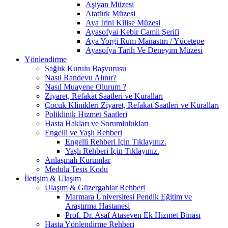
Aşiyan Müzesi
Atatürk Müzesi
Aya İrini Kilise Müzesi
Ayasofyai Kebir Camii Şerifi
Aya Yorgi Rum Manastırı / Yücetepe
Ayasofya Tarih Ve Deneyim Müzesi
Yönlendirme
Sağlık Kurulu Başvurusu
Nasıl Randevu Alınır?
Nasıl Muayene Olurum ?
Ziyaret, Refakat Saatleri ve Kuralları
Çocuk Klinikleri Ziyaret, Refakat Saatleri ve Kuralları
Poliklinik Hizmet Saatleri
Hasta Hakları ve Sorumlulukları
Engelli ve Yaşlı Rehberi
Engelli Rehberi İçin Tıklayınız.
Yaşlı Rehberi İçin Tıklayınız.
Anlaşmalı Kurumlar
Medula Tesis Kodu
İletişim & Ulaşım
Ulaşım & Güzergahlar Rehberi
Marmara Üniversitesi Pendik Eğitim ve
Araştırma Hastanesi
Prof. Dr. Asaf Ataseven Ek Hizmet Binası
Hasta Yönlendirme Rehberi