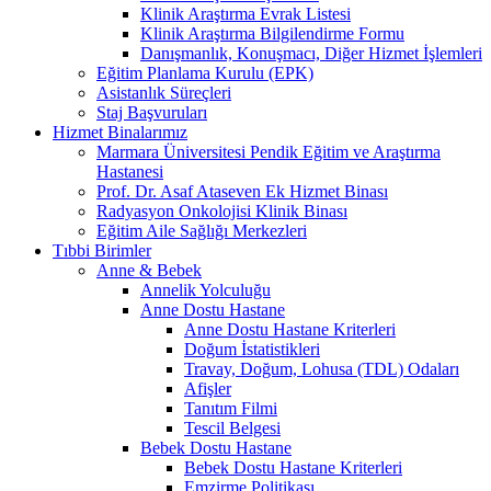
Klinik Araştırma Evrak Listesi
Klinik Araştırma Bilgilendirme Formu
Danışmanlık, Konuşmacı, Diğer Hizmet İşlemleri
Eğitim Planlama Kurulu (EPK)
Asistanlık Süreçleri
Staj Başvuruları
Hizmet Binalarımız
Marmara Üniversitesi Pendik Eğitim ve Araştırma
Hastanesi
Prof. Dr. Asaf Ataseven Ek Hizmet Binası
Radyasyon Onkolojisi Klinik Binası
Eğitim Aile Sağlığı Merkezleri
Tıbbi Birimler
Anne & Bebek
Annelik Yolculuğu
Anne Dostu Hastane
Anne Dostu Hastane Kriterleri
Doğum İstatistikleri
Travay, Doğum, Lohusa (TDL) Odaları
Afişler
Tanıtım Filmi
Tescil Belgesi
Bebek Dostu Hastane
Bebek Dostu Hastane Kriterleri
Emzirme Politikası