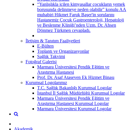
“Yanlışlıkla içilen kimyasallar çocukların yemek
borusunda delinmeye neden olabilir” konulu AA
muhabiri Hikmet Faruk Başer'in sorularını
Hastanemiz Çocuk Gastroenteroloji, Hepatoloji
ve Beslenme Kliniği’nden Uzm. Dr. Ahsen
Dönmez Türkmen cevapladı.
İletişim & Tanıtım Faaliyetleri
E-Bülten
Toplantı ve Organizasyonlar
Sağlık Takvimi
Fotoğraf Galerisi
Marmara Üniversitesi Pendik Eğitim ve
Araştırma Hastanesi
Prof. Dr. Asaf Ataseven Ek Hizmet Binası
Kurumsal Logolarımız
T.C. Sağlık Bakanlığı Kurumsal Logolar
İstanbul İl Sağlık Müdürlüğü Kurumsal Logolar
Marmara Üniversitesi Pendik Eğitim ve
Araştırma Hastanesi Kurumsal Logolar
Marmara Üniversitesi Kurumsal Logolar
Akademik