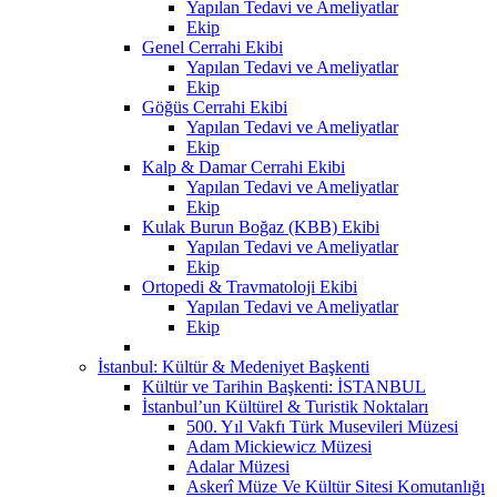
Yapılan Tedavi ve Ameliyatlar
Ekip
Genel Cerrahi Ekibi
Yapılan Tedavi ve Ameliyatlar
Ekip
Göğüs Cerrahi Ekibi
Yapılan Tedavi ve Ameliyatlar
Ekip
Kalp & Damar Cerrahi Ekibi
Yapılan Tedavi ve Ameliyatlar
Ekip
Kulak Burun Boğaz (KBB) Ekibi
Yapılan Tedavi ve Ameliyatlar
Ekip
Ortopedi & Travmatoloji Ekibi
Yapılan Tedavi ve Ameliyatlar
Ekip
İstanbul: Kültür & Medeniyet Başkenti
Kültür ve Tarihin Başkenti: İSTANBUL
İstanbul’un Kültürel & Turistik Noktaları
500. Yıl Vakfı Türk Musevileri Müzesi
Adam Mickiewicz Müzesi
Adalar Müzesi
Askerî Müze Ve Kültür Sitesi Komutanlığı