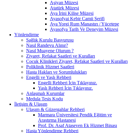
Aşiyan Müzesi
Atatürk Müzesi
Aya İrini Kilise Müzesi
Ayasofyai Kebir Camii Şerifi
Aya Yorgi Rum Manastırı / Yücetepe
Ayasofya Tarih Ve Deneyim Müzesi
Yönlendirme
Sağlık Kurulu Başvurusu
Nasıl Randevu Alınır?
Nasıl Muayene Olurum ?
Ziyaret, Refakat Saatleri ve Kuralları
Çocuk Klinikleri Ziyaret, Refakat Saatleri ve Kuralları
Poliklinik Hizmet Saatleri
Hasta Hakları ve Sorumlulukları
Engelli ve Yaşlı Rehberi
Engelli Rehberi İçin Tıklayınız.
Yaşlı Rehberi İçin Tıklayınız.
Anlaşmalı Kurumlar
Medula Tesis Kodu
İletişim & Ulaşım
Ulaşım & Güzergahlar Rehberi
Marmara Üniversitesi Pendik Eğitim ve
Araştırma Hastanesi
Prof. Dr. Asaf Ataseven Ek Hizmet Binası
Hasta Yönlendirme Rehberi