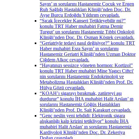
Sayın’ ın sorularını Hastanemiz Çocuk ve Ergen
Ruh Sağlığı Hastalıkları Kliniği’nden Doç. Dr.
Ayşe Burcu Erdoğdu Yıldırım cevapladı.
“Sıcak İçecekler Kanseri Tetikleyebilir mi?”
konulu TRT Haber muhabiri Fatma Demir
Turgut’ un sorularını Hastanemiz Tıbbi Onkoloji
Kliniği’nden Doç. Dr. Osman Köstek cevapladı.
“Geriatriyle tedavi nasıl değişiyor?” konulu TRT
Haber muhabiri Esra Sayın’ ın sorularını
Hastanemiz Geriatri Kliniği’nden Uzman Doktor
Çiğdem Alkoç cevapladı.
“Hayatınızı sessizce yöneten hormon: Kortizol”
konulu TRT Haber muhabiri Mine Yagıcı Çiftci'
nin sorularını Hastanemiz Endokrinoloji ve
Metabolizma Hastalıkları Kliniği’nden Prof. Dr.
Hülya Gözü cevapladı.
“KOAH’ı sigarayı bırakmak, zatürreyi aşı
durdurur” konulu İHA muhabiri Halit Arslan’ ın
sorularını Hastanemiz Göğüs Hastalıkları
Kliniği’nden Prof. Dr. Sait Karakurt cevapladı.
“Genç neslin yeni tehdidi: Elektronik sigara
alışkanlığı kalp krizini tetikliyor” konulu İHA
muhabiri Halit Arslan' ın sorularını Hastanemiz
Kardiyoloji Kliniği’nden Doç. Dr. Zekeriya
Doğan ceavpladı.