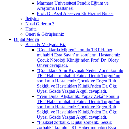
Marmara Üniversitesi Pendik Eğitim ve
Araştırma Hastanesi
Prof. Dr. Asaf Ataseven Ek Hizmet Binası
İletişim
Nasıl Giderim ?
Harita
Öneri & Görüşleriniz
Dijital Medya
Basın & Medyada Biz
“Çocuklarda Migren” konulu TRT Haber
muhabiri Esra Sayın’ ın sorularını Hastanemiz
Çocuk Nöroloji Kliniği’nden Prof. Dr. Olcay
Ünver cevapladı.
“Çocuklara Sınır Koymak Neden Zor?” konulu
TRT Haber muhabiri Fatma Demir Turgut’ un
sorularını Hastanemiz Çocuk ve Ergen Ruh
Sağlığı ve Hastalıkları Kliniği’nden Dr. Öğr.
Üyesi Gözde Yazgan Akgül cevapladı.
“Yeni Dijital Alışkanlık: Yapay Zekâ” konulu
TRT Haber muhabiri Fatma Demir Turgut’ un
sorularını Hastanemiz Çocuk ve Ergen Ruh
Sağlığı ve Hastalıkları Kliniği’nden Dr. Öğr.
Üyesi Gözde Yazgan Akgül cevapladı.
“Fiziksel zorbalık, Dijital zorbalık, Sessiz
zorbalık” konulu TRT Haber muhabiri Esra