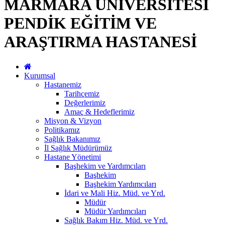
MARMARA ÜNİVERSİTESİ
PENDİK EĞİTİM VE
ARAŞTIRMA HASTANESİ
Kurumsal
Hastanemiz
Tarihçemiz
Değerlerimiz
Amaç & Hedeflerimiz
Misyon & Vizyon
Politikamız
Sağlık Bakanımız
İl Sağlık Müdürümüz
Hastane Yönetimi
Başhekim ve Yardımcıları
Başhekim
Başhekim Yardımcıları
İdari ve Mali Hiz. Müd. ve Yrd.
Müdür
Müdür Yardımcıları
Sağlık Bakım Hiz. Müd. ve Yrd.