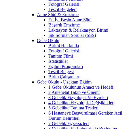
Fotoğraf Galerisi
Tescil Belgeleri
Anne Sütü & Emzirme
En İyi Besin Anne Sütü
Başarılı Emzirme
Laktasyon & Relaktasyon Birimi
Sık Sorulan Sorular (SSS)
Gebe Okulu
Birimi Hakkında
Fotoğraf Galerisi
Tanıtım Filmi
İstatistikler
Eğitim Programları
Tescil Belgesi
Birim Çalışanları
Gebe Okulu - Uzaktan Eğitim
1 Gebe Okulunun Amacı ve Hedefi
2 Antenetal Takip ve Önemi
3 Gebelik Fizyolojisi Ve Evreleri
4 Gebelikte Fizyolojik Değişiklikler
5 Gebelikte Tarama Testleri
6 Hastaneye Başvurulması Gereken Acil
Durum Belirtileri
7 Gebelik Egzersizleri
8 Gebelikte Ve Lohusalıkta Beslenme