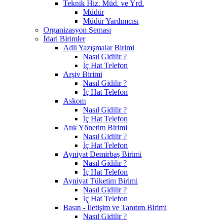
Teknik Hiz. Müd. ve Yrd.
Müdür
Müdür Yardımcısı
Organizasyon Şeması
İdari Birimler
Adli Yazışmalar Birimi
Nasıl Gidilir ?
İç Hat Telefon
Arşiv Birimi
Nasıl Gidilir ?
İç Hat Telefon
Askom
Nasıl Gidilir ?
İç Hat Telefon
Atık Yönetim Birimi
Nasıl Gidilir ?
İç Hat Telefon
Ayniyat Demirbaş Birimi
Nasıl Gidilir ?
İç Hat Telefon
Ayniyat Tüketim Birimi
Nasıl Gidilir ?
İç Hat Telefon
Basın - İletişim ve Tanıtım Birimi
Nasıl Gidilir ?