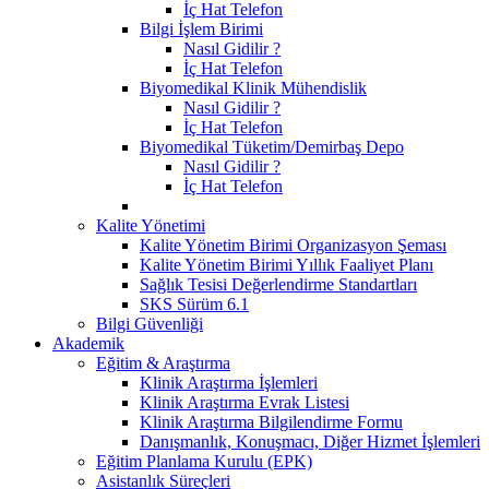
İç Hat Telefon
Bilgi İşlem Birimi
Nasıl Gidilir ?
İç Hat Telefon
Biyomedikal Klinik Mühendislik
Nasıl Gidilir ?
İç Hat Telefon
Biyomedikal Tüketim/Demirbaş Depo
Nasıl Gidilir ?
İç Hat Telefon
Kalite Yönetimi
Kalite Yönetim Birimi Organizasyon Şeması
Kalite Yönetim Birimi Yıllık Faaliyet Planı
Sağlık Tesisi Değerlendirme Standartları
SKS Sürüm 6.1
Bilgi Güvenliği
Akademik
Eğitim & Araştırma
Klinik Araştırma İşlemleri
Klinik Araştırma Evrak Listesi
Klinik Araştırma Bilgilendirme Formu
Danışmanlık, Konuşmacı, Diğer Hizmet İşlemleri
Eğitim Planlama Kurulu (EPK)
Asistanlık Süreçleri