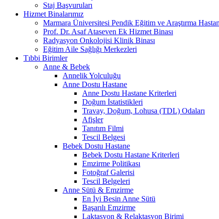
Staj Başvuruları
Hizmet Binalarımız
Marmara Üniversitesi Pendik Eğitim ve Araştırma Hastan
Prof. Dr. Asaf Ataseven Ek Hizmet Binası
Radyasyon Onkolojisi Klinik Binası
Eğitim Aile Sağlığı Merkezleri
Tıbbi Birimler
Anne & Bebek
Annelik Yolculuğu
Anne Dostu Hastane
Anne Dostu Hastane Kriterleri
Doğum İstatistikleri
Travay, Doğum, Lohusa (TDL) Odaları
Afişler
Tanıtım Filmi
Tescil Belgesi
Bebek Dostu Hastane
Bebek Dostu Hastane Kriterleri
Emzirme Politikası
Fotoğraf Galerisi
Tescil Belgeleri
Anne Sütü & Emzirme
En İyi Besin Anne Sütü
Başarılı Emzirme
Laktasyon & Relaktasyon Birimi