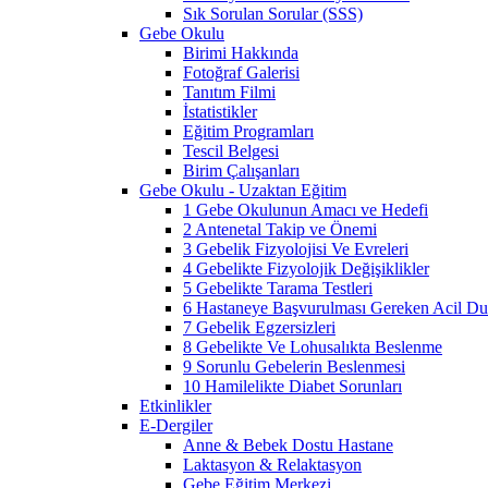
Sık Sorulan Sorular (SSS)
Gebe Okulu
Birimi Hakkında
Fotoğraf Galerisi
Tanıtım Filmi
İstatistikler
Eğitim Programları
Tescil Belgesi
Birim Çalışanları
Gebe Okulu - Uzaktan Eğitim
1 Gebe Okulunun Amacı ve Hedefi
2 Antenetal Takip ve Önemi
3 Gebelik Fizyolojisi Ve Evreleri
4 Gebelikte Fizyolojik Değişiklikler
5 Gebelikte Tarama Testleri
6 Hastaneye Başvurulması Gereken Acil Dur
7 Gebelik Egzersizleri
8 Gebelikte Ve Lohusalıkta Beslenme
9 Sorunlu Gebelerin Beslenmesi
10 Hamilelikte Diabet Sorunları
Etkinlikler
E-Dergiler
Anne & Bebek Dostu Hastane
Laktasyon & Relaktasyon
Gebe Eğitim Merkezi