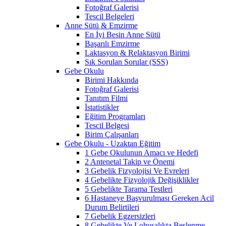
Fotoğraf Galerisi
Tescil Belgeleri
Anne Sütü & Emzirme
En İyi Besin Anne Sütü
Başarılı Emzirme
Laktasyon & Relaktasyon Birimi
Sık Sorulan Sorular (SSS)
Gebe Okulu
Birimi Hakkında
Fotoğraf Galerisi
Tanıtım Filmi
İstatistikler
Eğitim Programları
Tescil Belgesi
Birim Çalışanları
Gebe Okulu - Uzaktan Eğitim
1 Gebe Okulunun Amacı ve Hedefi
2 Antenetal Takip ve Önemi
3 Gebelik Fizyolojisi Ve Evreleri
4 Gebelikte Fizyolojik Değişiklikler
5 Gebelikte Tarama Testleri
6 Hastaneye Başvurulması Gereken Acil
Durum Belirtileri
7 Gebelik Egzersizleri
8 Gebelikte Ve Lohusalıkta Beslenme