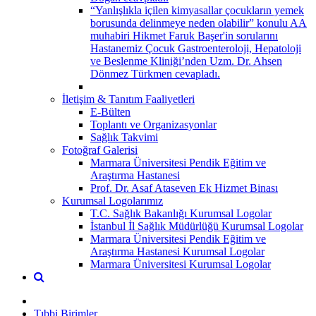
“Yanlışlıkla içilen kimyasallar çocukların yemek
borusunda delinmeye neden olabilir” konulu AA
muhabiri Hikmet Faruk Başer'in sorularını
Hastanemiz Çocuk Gastroenteroloji, Hepatoloji
ve Beslenme Kliniği’nden Uzm. Dr. Ahsen
Dönmez Türkmen cevapladı.
İletişim & Tanıtım Faaliyetleri
E-Bülten
Toplantı ve Organizasyonlar
Sağlık Takvimi
Fotoğraf Galerisi
Marmara Üniversitesi Pendik Eğitim ve
Araştırma Hastanesi
Prof. Dr. Asaf Ataseven Ek Hizmet Binası
Kurumsal Logolarımız
T.C. Sağlık Bakanlığı Kurumsal Logolar
İstanbul İl Sağlık Müdürlüğü Kurumsal Logolar
Marmara Üniversitesi Pendik Eğitim ve
Araştırma Hastanesi Kurumsal Logolar
Marmara Üniversitesi Kurumsal Logolar
Tıbbi Birimler