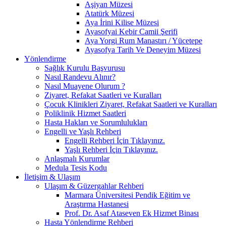
Aşiyan Müzesi
Atatürk Müzesi
Aya İrini Kilise Müzesi
Ayasofyai Kebir Camii Şerifi
Aya Yorgi Rum Manastırı / Yücetepe
Ayasofya Tarih Ve Deneyim Müzesi
Yönlendirme
Sağlık Kurulu Başvurusu
Nasıl Randevu Alınır?
Nasıl Muayene Olurum ?
Ziyaret, Refakat Saatleri ve Kuralları
Çocuk Klinikleri Ziyaret, Refakat Saatleri ve Kuralları
Poliklinik Hizmet Saatleri
Hasta Hakları ve Sorumlulukları
Engelli ve Yaşlı Rehberi
Engelli Rehberi İçin Tıklayınız.
Yaşlı Rehberi İçin Tıklayınız.
Anlaşmalı Kurumlar
Medula Tesis Kodu
İletişim & Ulaşım
Ulaşım & Güzergahlar Rehberi
Marmara Üniversitesi Pendik Eğitim ve
Araştırma Hastanesi
Prof. Dr. Asaf Ataseven Ek Hizmet Binası
Hasta Yönlendirme Rehberi