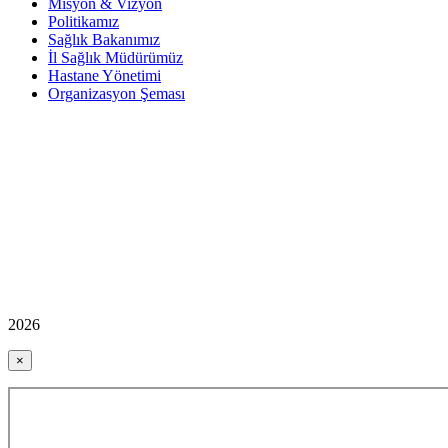
Misyon & Vizyon
Politikamız
Sağlık Bakanımız
İl Sağlık Müdürümüz
Hastane Yönetimi
Organizasyon Şeması
2026
×