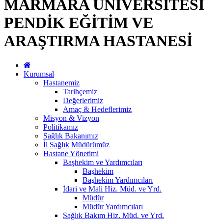
MARMARA ÜNİVERSİTESİ
PENDİK EĞİTİM VE
ARAŞTIRMA HASTANESİ
Kurumsal
Hastanemiz
Tarihçemiz
Değerlerimiz
Amaç & Hedeflerimiz
Misyon & Vizyon
Politikamız
Sağlık Bakanımız
İl Sağlık Müdürümüz
Hastane Yönetimi
Başhekim ve Yardımcıları
Başhekim
Başhekim Yardımcıları
İdari ve Mali Hiz. Müd. ve Yrd.
Müdür
Müdür Yardımcıları
Sağlık Bakım Hiz. Müd. ve Yrd.