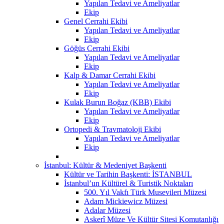
Yapılan Tedavi ve Ameliyatlar
Ekip
Genel Cerrahi Ekibi
Yapılan Tedavi ve Ameliyatlar
Ekip
Göğüs Cerrahi Ekibi
Yapılan Tedavi ve Ameliyatlar
Ekip
Kalp & Damar Cerrahi Ekibi
Yapılan Tedavi ve Ameliyatlar
Ekip
Kulak Burun Boğaz (KBB) Ekibi
Yapılan Tedavi ve Ameliyatlar
Ekip
Ortopedi & Travmatoloji Ekibi
Yapılan Tedavi ve Ameliyatlar
Ekip
İstanbul: Kültür & Medeniyet Başkenti
Kültür ve Tarihin Başkenti: İSTANBUL
İstanbul’un Kültürel & Turistik Noktaları
500. Yıl Vakfı Türk Musevileri Müzesi
Adam Mickiewicz Müzesi
Adalar Müzesi
Askerî Müze Ve Kültür Sitesi Komutanlığı