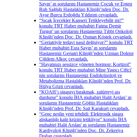
Sayın’ ın sorularını Hastanemiz Çocuk ve Ergen
Ruh Sağlığı Hastalıkları Kliniği’nden Doç. Dr.
Ayşe Burcu Erdoğdu Yıldırım cevapladı.
“Sıcak İçecekler Kanseri Tetikleyebilir mi?”
konulu TRT Haber muhabiri Fatma Demir
Turgut’ un sorularını Hastanemiz Tıbbi Onkoloji
Kliniği’nden Doç. Dr. Osman Köstek cevapladı.
“Geriatriyle tedavi nasıl değişiyor?” konulu TRT
Haber muhabiri Esra Sayın’ ın sorularını
Hastanemiz Geriatri Kliniği’nden Uzman Doktor
Çiğdem Alkoç cevapladı.
“Hayatınızı sessizce yöneten hormon: Kortizol”
konulu TRT Haber muhabiri Mine Yagıcı Çiftci'
nin sorularını Hastanemiz Endokrinoloji ve
Metabolizma Hastalıkları Kliniği’nden Prof. Dr.
Hülya Gözü cevapladı.
“KOAH’ı sigarayı bırakmak, zatürreyi aşı
durdurur” konulu İHA muhabiri Halit Arslan’ ın
sorularını Hastanemiz Göğüs Hastalıkları
Kliniği’nden Prof. Dr. Sait Karakurt cevapladı.
“Genç neslin yeni tehdidi: Elektronik sigara
alışkanlığı kalp krizini tetikliyor” konulu İHA
muhabiri Halit Arslan' ın sorularını Hastanemiz
Kardiyoloji Kliniği’nden Doç. Dr. Zekeriya
Doğan ceavpladı.