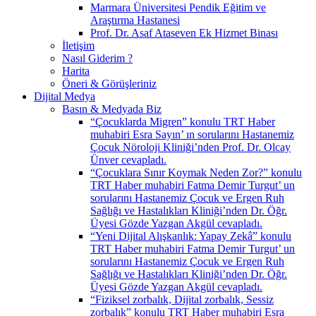
Marmara Üniversitesi Pendik Eğitim ve
Araştırma Hastanesi
Prof. Dr. Asaf Ataseven Ek Hizmet Binası
İletişim
Nasıl Giderim ?
Harita
Öneri & Görüşleriniz
Dijital Medya
Basın & Medyada Biz
“Çocuklarda Migren” konulu TRT Haber
muhabiri Esra Sayın’ ın sorularını Hastanemiz
Çocuk Nöroloji Kliniği’nden Prof. Dr. Olcay
Ünver cevapladı.
“Çocuklara Sınır Koymak Neden Zor?” konulu
TRT Haber muhabiri Fatma Demir Turgut’ un
sorularını Hastanemiz Çocuk ve Ergen Ruh
Sağlığı ve Hastalıkları Kliniği’nden Dr. Öğr.
Üyesi Gözde Yazgan Akgül cevapladı.
“Yeni Dijital Alışkanlık: Yapay Zekâ” konulu
TRT Haber muhabiri Fatma Demir Turgut’ un
sorularını Hastanemiz Çocuk ve Ergen Ruh
Sağlığı ve Hastalıkları Kliniği’nden Dr. Öğr.
Üyesi Gözde Yazgan Akgül cevapladı.
“Fiziksel zorbalık, Dijital zorbalık, Sessiz
zorbalık” konulu TRT Haber muhabiri Esra