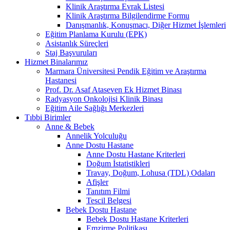
Klinik Araştırma Evrak Listesi
Klinik Araştırma Bilgilendirme Formu
Danışmanlık, Konuşmacı, Diğer Hizmet İşlemleri
Eğitim Planlama Kurulu (EPK)
Asistanlık Süreçleri
Staj Başvuruları
Hizmet Binalarımız
Marmara Üniversitesi Pendik Eğitim ve Araştırma
Hastanesi
Prof. Dr. Asaf Ataseven Ek Hizmet Binası
Radyasyon Onkolojisi Klinik Binası
Eğitim Aile Sağlığı Merkezleri
Tıbbi Birimler
Anne & Bebek
Annelik Yolculuğu
Anne Dostu Hastane
Anne Dostu Hastane Kriterleri
Doğum İstatistikleri
Travay, Doğum, Lohusa (TDL) Odaları
Afişler
Tanıtım Filmi
Tescil Belgesi
Bebek Dostu Hastane
Bebek Dostu Hastane Kriterleri
Emzirme Politikası