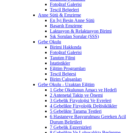
Fotoğraf Galerisi
Tescil Belgeleri
Anne Sütü & Emzirme
En İyi Besin Anne Sütü
Başarılı Emzirme
Laktasyon & Relaktasyon Birimi
Sık Sorulan Sorular (SSS)
Gebe Okulu
Birimi Hakkında
Fotoğraf Galerisi
Tanıtım Filmi
İstatistikler
Eğitim Programları
Tescil Belgesi
Birim Çalışanları
Gebe Okulu - Uzaktan Eğitim
1 Gebe Okulunun Amacı ve Hedefi
2 Antenetal Takip ve Önemi
3 Gebelik Fizyolojisi Ve Evreleri
4 Gebelikte Fizyolojik Değişiklikler
5 Gebelikte Tarama Testleri
6 Hastaneye Başvurulması Gereken Acil
Durum Belirtileri
7 Gebelik Egzersizleri
8 Gebelikte Ve Lohusalıkta Beslenme