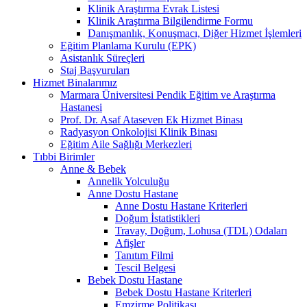
Klinik Araştırma Evrak Listesi
Klinik Araştırma Bilgilendirme Formu
Danışmanlık, Konuşmacı, Diğer Hizmet İşlemleri
Eğitim Planlama Kurulu (EPK)
Asistanlık Süreçleri
Staj Başvuruları
Hizmet Binalarımız
Marmara Üniversitesi Pendik Eğitim ve Araştırma
Hastanesi
Prof. Dr. Asaf Ataseven Ek Hizmet Binası
Radyasyon Onkolojisi Klinik Binası
Eğitim Aile Sağlığı Merkezleri
Tıbbi Birimler
Anne & Bebek
Annelik Yolculuğu
Anne Dostu Hastane
Anne Dostu Hastane Kriterleri
Doğum İstatistikleri
Travay, Doğum, Lohusa (TDL) Odaları
Afişler
Tanıtım Filmi
Tescil Belgesi
Bebek Dostu Hastane
Bebek Dostu Hastane Kriterleri
Emzirme Politikası