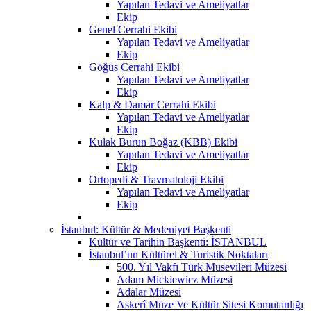
Yapılan Tedavi ve Ameliyatlar
Ekip
Genel Cerrahi Ekibi
Yapılan Tedavi ve Ameliyatlar
Ekip
Göğüs Cerrahi Ekibi
Yapılan Tedavi ve Ameliyatlar
Ekip
Kalp & Damar Cerrahi Ekibi
Yapılan Tedavi ve Ameliyatlar
Ekip
Kulak Burun Boğaz (KBB) Ekibi
Yapılan Tedavi ve Ameliyatlar
Ekip
Ortopedi & Travmatoloji Ekibi
Yapılan Tedavi ve Ameliyatlar
Ekip
İstanbul: Kültür & Medeniyet Başkenti
Kültür ve Tarihin Başkenti: İSTANBUL
İstanbul’un Kültürel & Turistik Noktaları
500. Yıl Vakfı Türk Musevileri Müzesi
Adam Mickiewicz Müzesi
Adalar Müzesi
Askerî Müze Ve Kültür Sitesi Komutanlığı