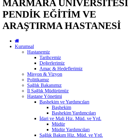
MARMARA ÜNİVERSİTESİ
PENDİK EĞİTİM VE
ARAŞTIRMA HASTANESİ
Kurumsal
Hastanemiz
Tarihçemiz
Değerlerimiz
Amaç & Hedeflerimiz
Misyon & Vizyon
Politikamız
Sağlık Bakanımız
İl Sağlık Müdürümüz
Hastane Yönetimi
Başhekim ve Yardımcıları
Başhekim
Başhekim Yardımcıları
İdari ve Mali Hiz. Müd. ve Yrd.
Müdür
Müdür Yardımcıları
Sağlık Bakım Hiz. Müd. ve Yrd.