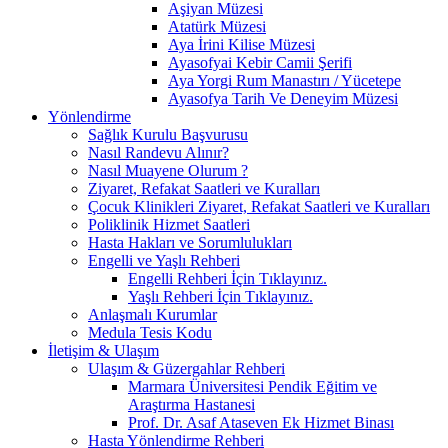
Aşiyan Müzesi
Atatürk Müzesi
Aya İrini Kilise Müzesi
Ayasofyai Kebir Camii Şerifi
Aya Yorgi Rum Manastırı / Yücetepe
Ayasofya Tarih Ve Deneyim Müzesi
Yönlendirme
Sağlık Kurulu Başvurusu
Nasıl Randevu Alınır?
Nasıl Muayene Olurum ?
Ziyaret, Refakat Saatleri ve Kuralları
Çocuk Klinikleri Ziyaret, Refakat Saatleri ve Kuralları
Poliklinik Hizmet Saatleri
Hasta Hakları ve Sorumlulukları
Engelli ve Yaşlı Rehberi
Engelli Rehberi İçin Tıklayınız.
Yaşlı Rehberi İçin Tıklayınız.
Anlaşmalı Kurumlar
Medula Tesis Kodu
İletişim & Ulaşım
Ulaşım & Güzergahlar Rehberi
Marmara Üniversitesi Pendik Eğitim ve
Araştırma Hastanesi
Prof. Dr. Asaf Ataseven Ek Hizmet Binası
Hasta Yönlendirme Rehberi