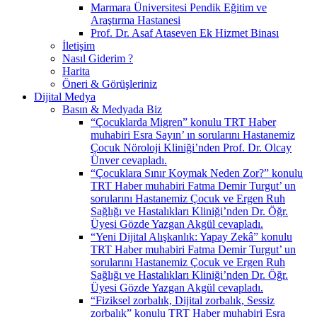
Marmara Üniversitesi Pendik Eğitim ve
Araştırma Hastanesi
Prof. Dr. Asaf Ataseven Ek Hizmet Binası
İletişim
Nasıl Giderim ?
Harita
Öneri & Görüşleriniz
Dijital Medya
Basın & Medyada Biz
“Çocuklarda Migren” konulu TRT Haber
muhabiri Esra Sayın’ ın sorularını Hastanemiz
Çocuk Nöroloji Kliniği’nden Prof. Dr. Olcay
Ünver cevapladı.
“Çocuklara Sınır Koymak Neden Zor?” konulu
TRT Haber muhabiri Fatma Demir Turgut’ un
sorularını Hastanemiz Çocuk ve Ergen Ruh
Sağlığı ve Hastalıkları Kliniği’nden Dr. Öğr.
Üyesi Gözde Yazgan Akgül cevapladı.
“Yeni Dijital Alışkanlık: Yapay Zekâ” konulu
TRT Haber muhabiri Fatma Demir Turgut’ un
sorularını Hastanemiz Çocuk ve Ergen Ruh
Sağlığı ve Hastalıkları Kliniği’nden Dr. Öğr.
Üyesi Gözde Yazgan Akgül cevapladı.
“Fiziksel zorbalık, Dijital zorbalık, Sessiz
zorbalık” konulu TRT Haber muhabiri Esra