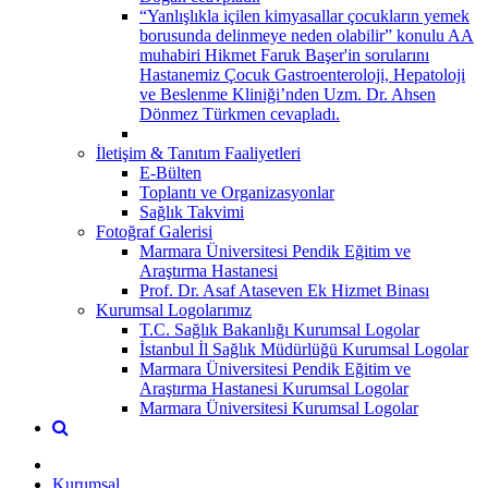
“Yanlışlıkla içilen kimyasallar çocukların yemek
borusunda delinmeye neden olabilir” konulu AA
muhabiri Hikmet Faruk Başer'in sorularını
Hastanemiz Çocuk Gastroenteroloji, Hepatoloji
ve Beslenme Kliniği’nden Uzm. Dr. Ahsen
Dönmez Türkmen cevapladı.
İletişim & Tanıtım Faaliyetleri
E-Bülten
Toplantı ve Organizasyonlar
Sağlık Takvimi
Fotoğraf Galerisi
Marmara Üniversitesi Pendik Eğitim ve
Araştırma Hastanesi
Prof. Dr. Asaf Ataseven Ek Hizmet Binası
Kurumsal Logolarımız
T.C. Sağlık Bakanlığı Kurumsal Logolar
İstanbul İl Sağlık Müdürlüğü Kurumsal Logolar
Marmara Üniversitesi Pendik Eğitim ve
Araştırma Hastanesi Kurumsal Logolar
Marmara Üniversitesi Kurumsal Logolar
Kurumsal