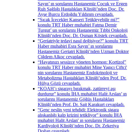
Sayın’ ın sorularını Hastanemiz Çocuk ve Ergen
Ruh Sağlığı Hastalıkları Kliniği’nden Doç. Dr.
Ayşe Burcu Erdoğdu Yıldırım cevapladı.
“Sıcak İçecekler Kanseri Tetikleyebilir mi?”
konulu TRT Haber muhabiri Fatma Demir
Turgut’ un sorularını Hastanemiz Tıbbi Onkoloji
Kliniği’nden Doç. Dr. Osman Köstek cevapladı.
“Geriatriyle tedavi nasıl değişiyor?” konulu TRT
Haber muhabiri Esra Sayın’ ın sorularını
Hastanemiz Geriatri Kliniği’nden Uzman Doktor
Çiğdem Alkoç cevapladı.
“Hayatınızı sessizce yöneten hormon: Kortizol”
konulu TRT Haber muhabiri Mine Yagıcı Çiftci'
nin sorularını Hastanemiz Endokrinoloji ve
Metabolizma Hastalıkları Kliniği’nden Prof. Dr.
Hülya Gözü cevapladı.
“KOAH’ı sigarayı bırakmak, zatürreyi aşı
durdurur” konulu İHA muhabiri Halit Arslan’ ın
sorularını Hastanemiz Göğüs Hastalıkları
Kliniği’nden Prof. Dr. Sait Karakurt cevapladı.
“Genç neslin yeni tehdidi: Elektronik sigara
alışkanlığı kalp krizini tetikliyor” konulu İHA
muhabiri Halit Arslan' ın sorularını Hastanemiz
Kardiyoloji Kliniği’nden Doç. Dr. Zekeriya
Doğan ceavpladı.