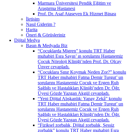
Marmara Üniversitesi Pendik Eğitim ve
Araştırma Hastanesi
Prof. Dr. Asaf Ataseven Ek Hizmet Binası
İletişim
Nasıl Giderim ?
Harita
Öneri & Görüşleriniz
Dijital Medya
Basın & Medyada Biz
“Çocuklarda Migren” konulu TRT Haber
muhabiri Esra Sayın’ ın sorularını Hastanemiz
Çocuk Nöroloji Kliniği’nden Prof. Dr. Olcay
Ünver cevapladı.
“Çocuklara Sınır Koymak Neden Zor?” konulu
TRT Haber muhabiri Fatma Demir Turgut’ un
sorularını Hastanemiz Çocuk ve Ergen Ruh
Sağlığı ve Hastalıkları Kliniği’nden Dr. Öğr.
Üyesi Gözde Yazgan Akgül cevapladı.
“Yeni Dijital Alışkanlık: Yapay Zekâ” konulu
TRT Haber muhabiri Fatma Demir Turgut’ un
sorularını Hastanemiz Çocuk ve Ergen Ruh
Sağlığı ve Hastalıkları Kliniği’nden Dr. Öğr.
Üyesi Gözde Yazgan Akgül cevapladı.
“Fiziksel zorbalık, Dijital zorbalık, Sessiz
zorbalık” konulu TRT Haber muhabiri Esra