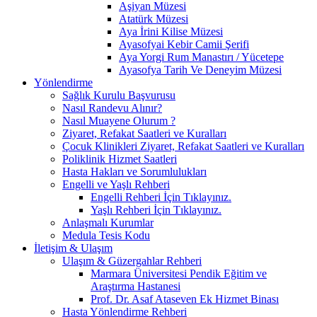
Aşiyan Müzesi
Atatürk Müzesi
Aya İrini Kilise Müzesi
Ayasofyai Kebir Camii Şerifi
Aya Yorgi Rum Manastırı / Yücetepe
Ayasofya Tarih Ve Deneyim Müzesi
Yönlendirme
Sağlık Kurulu Başvurusu
Nasıl Randevu Alınır?
Nasıl Muayene Olurum ?
Ziyaret, Refakat Saatleri ve Kuralları
Çocuk Klinikleri Ziyaret, Refakat Saatleri ve Kuralları
Poliklinik Hizmet Saatleri
Hasta Hakları ve Sorumlulukları
Engelli ve Yaşlı Rehberi
Engelli Rehberi İçin Tıklayınız.
Yaşlı Rehberi İçin Tıklayınız.
Anlaşmalı Kurumlar
Medula Tesis Kodu
İletişim & Ulaşım
Ulaşım & Güzergahlar Rehberi
Marmara Üniversitesi Pendik Eğitim ve
Araştırma Hastanesi
Prof. Dr. Asaf Ataseven Ek Hizmet Binası
Hasta Yönlendirme Rehberi