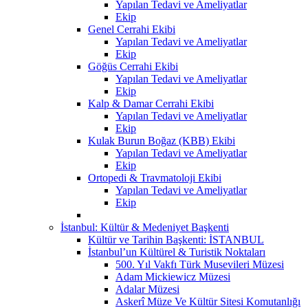
Yapılan Tedavi ve Ameliyatlar
Ekip
Genel Cerrahi Ekibi
Yapılan Tedavi ve Ameliyatlar
Ekip
Göğüs Cerrahi Ekibi
Yapılan Tedavi ve Ameliyatlar
Ekip
Kalp & Damar Cerrahi Ekibi
Yapılan Tedavi ve Ameliyatlar
Ekip
Kulak Burun Boğaz (KBB) Ekibi
Yapılan Tedavi ve Ameliyatlar
Ekip
Ortopedi & Travmatoloji Ekibi
Yapılan Tedavi ve Ameliyatlar
Ekip
İstanbul: Kültür & Medeniyet Başkenti
Kültür ve Tarihin Başkenti: İSTANBUL
İstanbul’un Kültürel & Turistik Noktaları
500. Yıl Vakfı Türk Musevileri Müzesi
Adam Mickiewicz Müzesi
Adalar Müzesi
Askerî Müze Ve Kültür Sitesi Komutanlığı