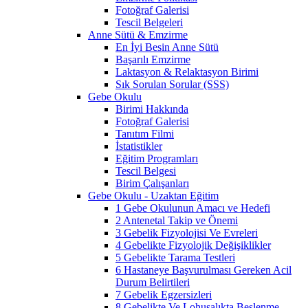
Fotoğraf Galerisi
Tescil Belgeleri
Anne Sütü & Emzirme
En İyi Besin Anne Sütü
Başarılı Emzirme
Laktasyon & Relaktasyon Birimi
Sık Sorulan Sorular (SSS)
Gebe Okulu
Birimi Hakkında
Fotoğraf Galerisi
Tanıtım Filmi
İstatistikler
Eğitim Programları
Tescil Belgesi
Birim Çalışanları
Gebe Okulu - Uzaktan Eğitim
1 Gebe Okulunun Amacı ve Hedefi
2 Antenetal Takip ve Önemi
3 Gebelik Fizyolojisi Ve Evreleri
4 Gebelikte Fizyolojik Değişiklikler
5 Gebelikte Tarama Testleri
6 Hastaneye Başvurulması Gereken Acil
Durum Belirtileri
7 Gebelik Egzersizleri
8 Gebelikte Ve Lohusalıkta Beslenme