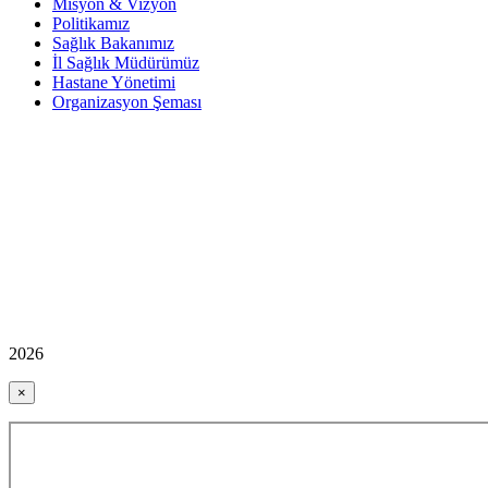
Misyon & Vizyon
Politikamız
Sağlık Bakanımız
İl Sağlık Müdürümüz
Hastane Yönetimi
Organizasyon Şeması
2026
×