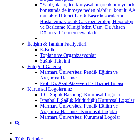
“Yanlışlıkla içilen kimyasallar çocukların yemek
borusunda delinmeye neden olabilir” konulu AA
muhabiri Hikmet Faruk Başer'in sorularını
Hastanemiz Çocuk Gastroenteroloji, Hepatoloji
ve Beslenme Kliniği’nden Uzm. Dr. Ahsen
Dönmez Türkmen cevapladı.
İletişim & Tanıtım Faaliyetleri
E-Bülten
Toplantı ve Organizasyonlar
Sağlık Takvimi
Fotoğraf Galerisi
Marmara Üniversitesi Pendik Eğitim ve
Araştırma Hastanesi
Prof. Dr. Asaf Ataseven Ek Hizmet Binası
Kurumsal Logolarımız
T.C. Sağlık Bakanlığı Kurumsal Logolar
İstanbul İl Sağlık Müdürlüğü Kurumsal Logolar
Marmara Üniversitesi Pendik Eğitim ve
Araştırma Hastanesi Kurumsal Logolar
Marmara Üniversitesi Kurumsal Logolar
Tıbbi Birimler