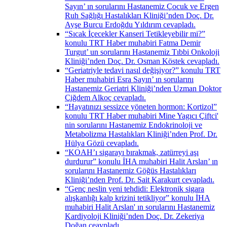
Sayın’ ın sorularını Hastanemiz Çocuk ve Ergen
Ruh Sağlığı Hastalıkları Kliniği’nden Doç. Dr.
Ayşe Burcu Erdoğdu Yıldırım cevapladı.
“Sıcak İçecekler Kanseri Tetikleyebilir mi?”
konulu TRT Haber muhabiri Fatma Demir
Turgut’ un sorularını Hastanemiz Tıbbi Onkoloji
Kliniği’nden Doç. Dr. Osman Köstek cevapladı.
“Geriatriyle tedavi nasıl değişiyor?” konulu TRT
Haber muhabiri Esra Sayın’ ın sorularını
Hastanemiz Geriatri Kliniği’nden Uzman Doktor
Çiğdem Alkoç cevapladı.
“Hayatınızı sessizce yöneten hormon: Kortizol”
konulu TRT Haber muhabiri Mine Yagıcı Çiftci'
nin sorularını Hastanemiz Endokrinoloji ve
Metabolizma Hastalıkları Kliniği’nden Prof. Dr.
Hülya Gözü cevapladı.
“KOAH’ı sigarayı bırakmak, zatürreyi aşı
durdurur” konulu İHA muhabiri Halit Arslan’ ın
sorularını Hastanemiz Göğüs Hastalıkları
Kliniği’nden Prof. Dr. Sait Karakurt cevapladı.
“Genç neslin yeni tehdidi: Elektronik sigara
alışkanlığı kalp krizini tetikliyor” konulu İHA
muhabiri Halit Arslan' ın sorularını Hastanemiz
Kardiyoloji Kliniği’nden Doç. Dr. Zekeriya
Doğan ceavpladı.