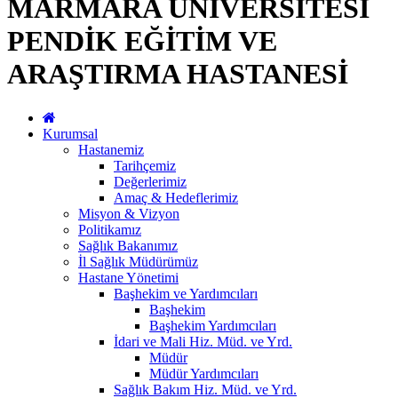
MARMARA ÜNİVERSİTESİ
PENDİK EĞİTİM VE
ARAŞTIRMA HASTANESİ
Kurumsal
Hastanemiz
Tarihçemiz
Değerlerimiz
Amaç & Hedeflerimiz
Misyon & Vizyon
Politikamız
Sağlık Bakanımız
İl Sağlık Müdürümüz
Hastane Yönetimi
Başhekim ve Yardımcıları
Başhekim
Başhekim Yardımcıları
İdari ve Mali Hiz. Müd. ve Yrd.
Müdür
Müdür Yardımcıları
Sağlık Bakım Hiz. Müd. ve Yrd.