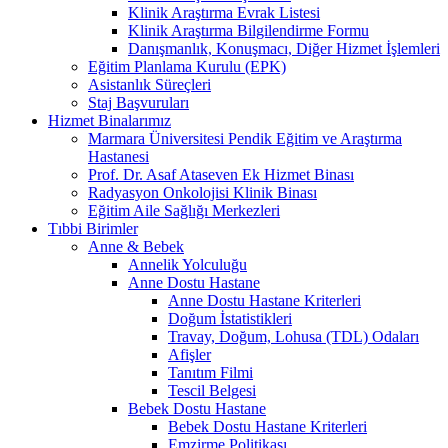
Klinik Araştırma Evrak Listesi
Klinik Araştırma Bilgilendirme Formu
Danışmanlık, Konuşmacı, Diğer Hizmet İşlemleri
Eğitim Planlama Kurulu (EPK)
Asistanlık Süreçleri
Staj Başvuruları
Hizmet Binalarımız
Marmara Üniversitesi Pendik Eğitim ve Araştırma
Hastanesi
Prof. Dr. Asaf Ataseven Ek Hizmet Binası
Radyasyon Onkolojisi Klinik Binası
Eğitim Aile Sağlığı Merkezleri
Tıbbi Birimler
Anne & Bebek
Annelik Yolculuğu
Anne Dostu Hastane
Anne Dostu Hastane Kriterleri
Doğum İstatistikleri
Travay, Doğum, Lohusa (TDL) Odaları
Afişler
Tanıtım Filmi
Tescil Belgesi
Bebek Dostu Hastane
Bebek Dostu Hastane Kriterleri
Emzirme Politikası