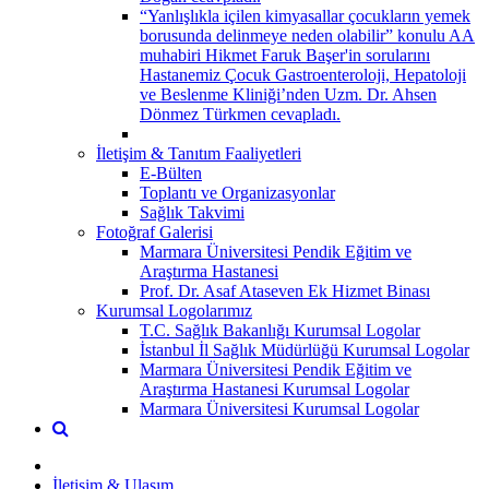
“Yanlışlıkla içilen kimyasallar çocukların yemek
borusunda delinmeye neden olabilir” konulu AA
muhabiri Hikmet Faruk Başer'in sorularını
Hastanemiz Çocuk Gastroenteroloji, Hepatoloji
ve Beslenme Kliniği’nden Uzm. Dr. Ahsen
Dönmez Türkmen cevapladı.
İletişim & Tanıtım Faaliyetleri
E-Bülten
Toplantı ve Organizasyonlar
Sağlık Takvimi
Fotoğraf Galerisi
Marmara Üniversitesi Pendik Eğitim ve
Araştırma Hastanesi
Prof. Dr. Asaf Ataseven Ek Hizmet Binası
Kurumsal Logolarımız
T.C. Sağlık Bakanlığı Kurumsal Logolar
İstanbul İl Sağlık Müdürlüğü Kurumsal Logolar
Marmara Üniversitesi Pendik Eğitim ve
Araştırma Hastanesi Kurumsal Logolar
Marmara Üniversitesi Kurumsal Logolar
İletişim & Ulaşım