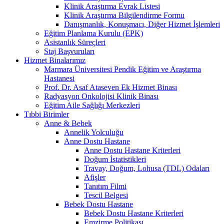
Klinik Araştırma Evrak Listesi
Klinik Araştırma Bilgilendirme Formu
Danışmanlık, Konuşmacı, Diğer Hizmet İşlemleri
Eğitim Planlama Kurulu (EPK)
Asistanlık Süreçleri
Staj Başvuruları
Hizmet Binalarımız
Marmara Üniversitesi Pendik Eğitim ve Araştırma
Hastanesi
Prof. Dr. Asaf Ataseven Ek Hizmet Binası
Radyasyon Onkolojisi Klinik Binası
Eğitim Aile Sağlığı Merkezleri
Tıbbi Birimler
Anne & Bebek
Annelik Yolculuğu
Anne Dostu Hastane
Anne Dostu Hastane Kriterleri
Doğum İstatistikleri
Travay, Doğum, Lohusa (TDL) Odaları
Afişler
Tanıtım Filmi
Tescil Belgesi
Bebek Dostu Hastane
Bebek Dostu Hastane Kriterleri
Emzirme Politikası