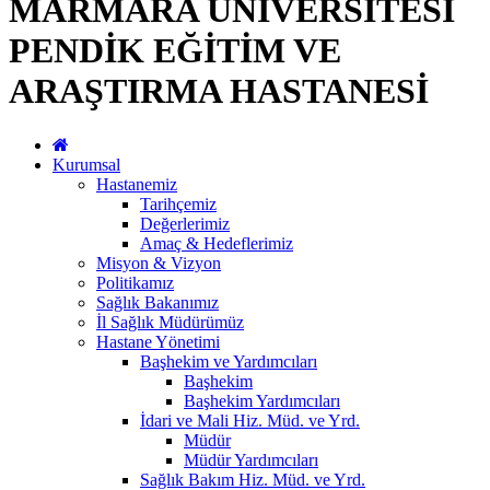
MARMARA ÜNİVERSİTESİ
PENDİK EĞİTİM VE
ARAŞTIRMA HASTANESİ
Kurumsal
Hastanemiz
Tarihçemiz
Değerlerimiz
Amaç & Hedeflerimiz
Misyon & Vizyon
Politikamız
Sağlık Bakanımız
İl Sağlık Müdürümüz
Hastane Yönetimi
Başhekim ve Yardımcıları
Başhekim
Başhekim Yardımcıları
İdari ve Mali Hiz. Müd. ve Yrd.
Müdür
Müdür Yardımcıları
Sağlık Bakım Hiz. Müd. ve Yrd.