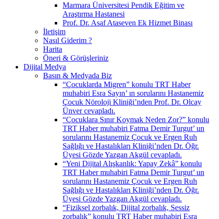
Marmara Üniversitesi Pendik Eğitim ve
Araştırma Hastanesi
Prof. Dr. Asaf Ataseven Ek Hizmet Binası
İletişim
Nasıl Giderim ?
Harita
Öneri & Görüşleriniz
Dijital Medya
Basın & Medyada Biz
“Çocuklarda Migren” konulu TRT Haber
muhabiri Esra Sayın’ ın sorularını Hastanemiz
Çocuk Nöroloji Kliniği’nden Prof. Dr. Olcay
Ünver cevapladı.
“Çocuklara Sınır Koymak Neden Zor?” konulu
TRT Haber muhabiri Fatma Demir Turgut’ un
sorularını Hastanemiz Çocuk ve Ergen Ruh
Sağlığı ve Hastalıkları Kliniği’nden Dr. Öğr.
Üyesi Gözde Yazgan Akgül cevapladı.
“Yeni Dijital Alışkanlık: Yapay Zekâ” konulu
TRT Haber muhabiri Fatma Demir Turgut’ un
sorularını Hastanemiz Çocuk ve Ergen Ruh
Sağlığı ve Hastalıkları Kliniği’nden Dr. Öğr.
Üyesi Gözde Yazgan Akgül cevapladı.
“Fiziksel zorbalık, Dijital zorbalık, Sessiz
zorbalık” konulu TRT Haber muhabiri Esra