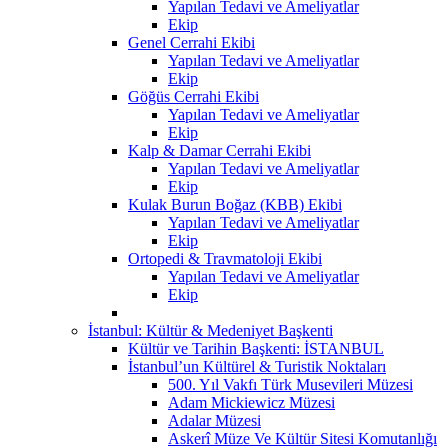
Yapılan Tedavi ve Ameliyatlar
Ekip
Genel Cerrahi Ekibi
Yapılan Tedavi ve Ameliyatlar
Ekip
Göğüs Cerrahi Ekibi
Yapılan Tedavi ve Ameliyatlar
Ekip
Kalp & Damar Cerrahi Ekibi
Yapılan Tedavi ve Ameliyatlar
Ekip
Kulak Burun Boğaz (KBB) Ekibi
Yapılan Tedavi ve Ameliyatlar
Ekip
Ortopedi & Travmatoloji Ekibi
Yapılan Tedavi ve Ameliyatlar
Ekip
İstanbul: Kültür & Medeniyet Başkenti
Kültür ve Tarihin Başkenti: İSTANBUL
İstanbul’un Kültürel & Turistik Noktaları
500. Yıl Vakfı Türk Musevileri Müzesi
Adam Mickiewicz Müzesi
Adalar Müzesi
Askerî Müze Ve Kültür Sitesi Komutanlığı