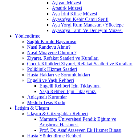
Aşiyan Müzesi
Atatürk Müzesi
Aya İrini Kilise Müzesi
Ayasofyai Kebir Camii Şerifi
Aya Yorgi Rum Manastırı / Yücetepe
Ayasofya Tarih Ve Deneyim Müzesi
Yönlendirme
Sağlık Kurulu Başvurusu
Nasıl Randevu Alınır?
Nasıl Muayene Olurum ?
Ziyaret, Refakat Saatleri ve Kuralları
Çocuk Klinikleri Ziyaret, Refakat Saatleri ve Kuralları
Poliklinik Hizmet Saatleri
Hasta Hakları ve Sorumlulukları
Engelli ve Yaşlı Rehberi
Engelli Rehberi İçin Tıklayınız.
Yaşlı Rehberi İçin Tıklayınız.
Anlaşmalı Kurumlar
Medula Tesis Kodu
İletişim & Ulaşım
Ulaşım & Güzergahlar Rehberi
Marmara Üniversitesi Pendik Eğitim ve
Araştırma Hastanesi
Prof. Dr. Asaf Ataseven Ek Hizmet Binası
Hasta Yönlendirme Rehberi