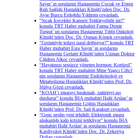
Sayın’ ın sorularını Hastanemiz Çocuk ve Ergen
Ruh Sağlığı Hastalıkları Kliniği’nden Doç. Dr.
Ayşe Burcu Erdoğdu Yıldırım cevapladı.
“Sıcak İçecekler Kanseri Tetikleyebilir mi?”
konulu TRT Haber muhabiri Fatma Demir
Turgut’ un sorularını Hastanemiz Tıbbi Onkoloji
Kliniği’nden Doç. Dr. Osman Köstek cevapladı.
“Geriatriyle tedavi nasıl değişiyor?” konulu TRT
Haber muhabiri Esra Sayın’ ın sorularını
Hastanemiz Geriatri Kliniği’nden Uzman Doktor
Çiğdem Alkoç cevapladı.
“Hayatınızı sessizce yöneten hormon: Kortizol”
konulu TRT Haber muhabiri Mine Yagıcı Çiftci'
nin sorularını Hastanemiz Endokrinoloji ve
Metabolizma Hastalıkları Kliniği’nden Prof. Dr.
Hülya Gözü cevapladı.
“KOAH’ı sigarayı bırakmak, zatürreyi aşı
durdurur” konulu İHA muhabiri Halit Arslan’ ın
sorularını Hastanemiz Göğüs Hastalıkları
Kliniği’nden Prof. Dr. Sait Karakurt cevapladı.
“Genç neslin yeni tehdidi: Elektronik sigara
alışkanlığı kalp krizini tetikliyor” konulu İHA
muhabiri Halit Arslan' ın sorularını Hastanemiz
Kardiyoloji Kliniği’nden Doç. Dr. Zekeriya
Doğan ceavpladı.