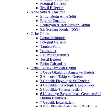
Fotoğraf Galerisi
Tescil Belgeleri
Anne Sütü & Emzirme
En İyi Besin Anne Sütü
Başarılı Emzirme
Laktasyon & Relaktasyon Birimi
Sık Sorulan Sorular (SSS)
Gebe Okulu
Birimi Hakkında
Fotoğraf Galerisi
Tanıtım Filmi
İstatistikler
Eğitim Programları
Tescil Belgesi
Birim Çalışanları
Gebe Okulu - Uzaktan Eğitim
1 Gebe Okulunun Amacı ve Hedefi
2 Antenetal Takip ve Önemi
3 Gebelik Fizyolojisi Ve Evreleri
4 Gebelikte Fizyolojik Değişiklikler
5 Gebelikte Tarama Testleri
6 Hastaneye Başvurulması Gereken Acil
Durum Belirtileri
7 Gebelik Egzersizleri
8 Gebelikte Ve Lohusalıkta Beslenme