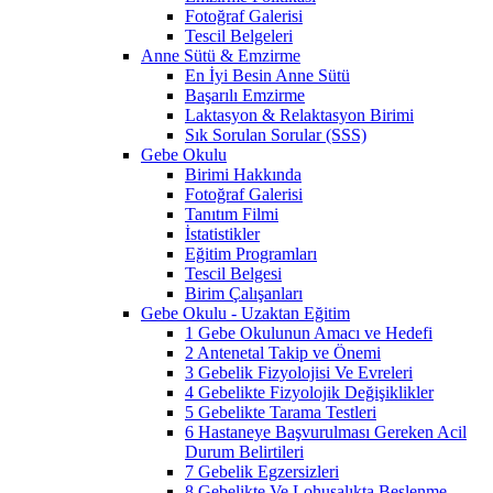
Fotoğraf Galerisi
Tescil Belgeleri
Anne Sütü & Emzirme
En İyi Besin Anne Sütü
Başarılı Emzirme
Laktasyon & Relaktasyon Birimi
Sık Sorulan Sorular (SSS)
Gebe Okulu
Birimi Hakkında
Fotoğraf Galerisi
Tanıtım Filmi
İstatistikler
Eğitim Programları
Tescil Belgesi
Birim Çalışanları
Gebe Okulu - Uzaktan Eğitim
1 Gebe Okulunun Amacı ve Hedefi
2 Antenetal Takip ve Önemi
3 Gebelik Fizyolojisi Ve Evreleri
4 Gebelikte Fizyolojik Değişiklikler
5 Gebelikte Tarama Testleri
6 Hastaneye Başvurulması Gereken Acil
Durum Belirtileri
7 Gebelik Egzersizleri
8 Gebelikte Ve Lohusalıkta Beslenme