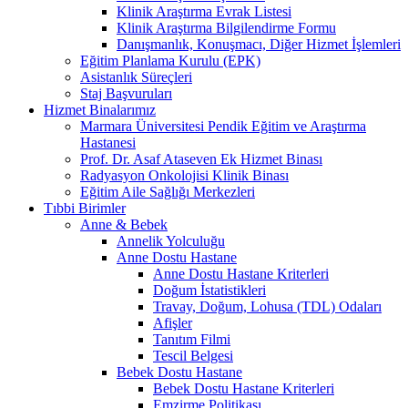
Klinik Araştırma Evrak Listesi
Klinik Araştırma Bilgilendirme Formu
Danışmanlık, Konuşmacı, Diğer Hizmet İşlemleri
Eğitim Planlama Kurulu (EPK)
Asistanlık Süreçleri
Staj Başvuruları
Hizmet Binalarımız
Marmara Üniversitesi Pendik Eğitim ve Araştırma
Hastanesi
Prof. Dr. Asaf Ataseven Ek Hizmet Binası
Radyasyon Onkolojisi Klinik Binası
Eğitim Aile Sağlığı Merkezleri
Tıbbi Birimler
Anne & Bebek
Annelik Yolculuğu
Anne Dostu Hastane
Anne Dostu Hastane Kriterleri
Doğum İstatistikleri
Travay, Doğum, Lohusa (TDL) Odaları
Afişler
Tanıtım Filmi
Tescil Belgesi
Bebek Dostu Hastane
Bebek Dostu Hastane Kriterleri
Emzirme Politikası