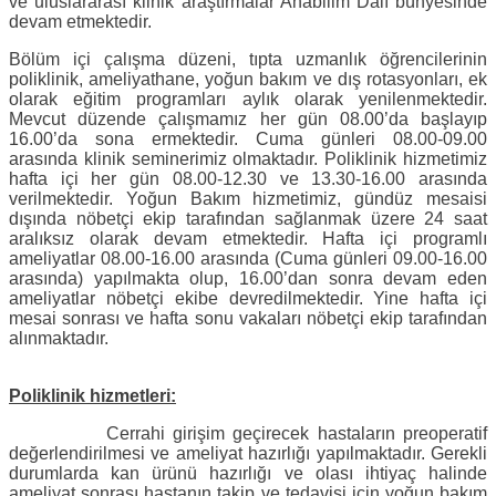
ve uluslararası klinik araştırmalar Anabilim Dalı bünyesinde
devam etmektedir.
Bölüm içi çalışma düzeni, tıpta uzmanlık öğrencilerinin
poliklinik, ameliyathane, yoğun bakım ve dış rotasyonları, ek
olarak eğitim programları aylık olarak yenilenmektedir.
Mevcut düzende çalışmamız her gün 08.00’da başlayıp
16.00’da sona ermektedir. Cuma günleri 08.00-09.00
arasında klinik seminerimiz olmaktadır. Poliklinik hizmetimiz
hafta içi her gün 08.00-12.30 ve 13.30-16.00 arasında
verilmektedir. Yoğun Bakım hizmetimiz, gündüz mesaisi
dışında nöbetçi ekip tarafından sağlanmak üzere 24 saat
aralıksız olarak devam etmektedir. Hafta içi programlı
ameliyatlar 08.00-16.00 arasında (Cuma günleri 09.00-16.00
arasında) yapılmakta olup, 16.00’dan sonra devam eden
ameliyatlar nöbetçi ekibe devredilmektedir. Yine hafta içi
mesai sonrası ve hafta sonu vakaları nöbetçi ekip tarafından
alınmaktadır.
Poliklinik hizmetleri:
Cerrahi girişim geçirecek hastaların preoperatif
değerlendirilmesi ve ameliyat hazırlığı yapılmaktadır. Gerekli
durumlarda kan ürünü hazırlığı ve olası ihtiyaç halinde
ameliyat sonrası hastanın takip ve tedavisi için yoğun bakım