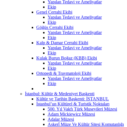
Yapılan Tedavi ve Ameliyatlar
Ekip
Genel Cerrahi Ekibi
Yapılan Tedavi ve Ameliyatlar
Ekip
Göğüs Cerrahi Ekibi
Yapılan Tedavi ve Ameliyatlar
Ekip
Kalp & Damar Cerrahi Ekibi
Yapılan Tedavi ve Ameliyatlar
Ekip
Kulak Burun Boğaz (KBB) Ekibi
Yapılan Tedavi ve Ameliyatlar
Ekip
Ortopedi & Travmatoloji Ekibi
Yapılan Tedavi ve Ameliyatlar
Ekip
İstanbul: Kültür & Medeniyet Başkenti
Kültür ve Tarihin Başkenti: İSTANBUL
İstanbul’un Kültürel & Turistik Noktaları
500. Yıl Vakfı Türk Musevileri Müzesi
Adam Mickiewicz Müzesi
Adalar Müzesi
Askerî Müze Ve Kültür Sitesi Komutanlığı