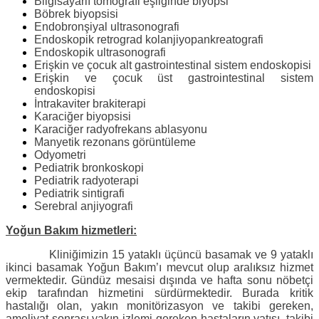
Bilgisayarlı tomografi eşliğinde biyopsi
Böbrek biyopsisi
Endobronşiyal ultrasonografi
Endoskopik retrograd kolanjiyopankreatografi
Endoskopik ultrasonografi
Erişkin ve çocuk alt gastrointestinal sistem endoskopisi
Erişkin ve çocuk üst gastrointestinal sistem
endoskopisi
İntrakaviter brakiterapi
Karaciğer biyopsisi
Karaciğer radyofrekans ablasyonu
Manyetik rezonans görüntüleme
Odyometri
Pediatrik bronkoskopi
Pediatrik radyoterapi
Pediatrik sintigrafi
Serebral anjiyografi
Yoğun Bakım hizmetleri:
Kliniğimizin 15 yataklı üçüncü basamak ve 9 yataklı
ikinci basamak Yoğun Bakım’ı mevcut olup aralıksız hizmet
vermektedir. Gündüz mesaisi dışında ve hafta sonu nöbetçi
ekip tarafından hizmetini sürdürmektedir. Burada kritik
hastalığı olan, yakın monitörizasyon ve takibi gereken,
ameliyat sonrası yakın izlemi gereken hastaların yatışı, takibi