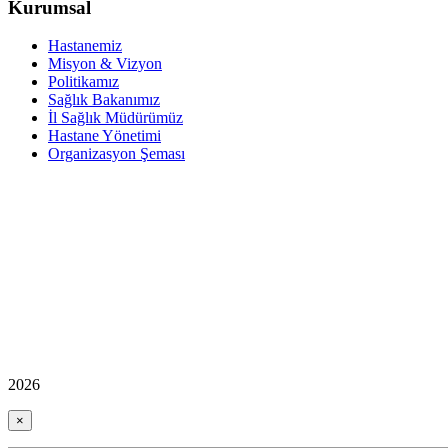
Kurumsal
Hastanemiz
Misyon & Vizyon
Politikamız
Sağlık Bakanımız
İl Sağlık Müdürümüz
Hastane Yönetimi
Organizasyon Şeması
2026
×