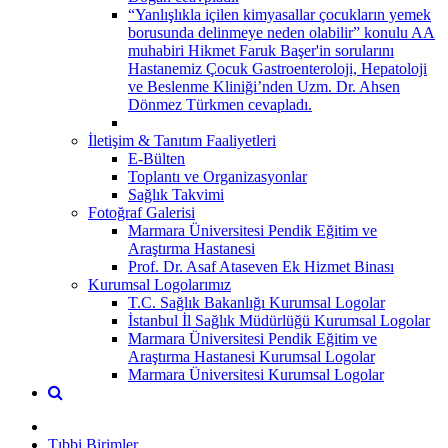
“Yanlışlıkla içilen kimyasallar çocukların yemek
borusunda delinmeye neden olabilir” konulu AA
muhabiri Hikmet Faruk Başer'in sorularını
Hastanemiz Çocuk Gastroenteroloji, Hepatoloji
ve Beslenme Kliniği’nden Uzm. Dr. Ahsen
Dönmez Türkmen cevapladı.
İletişim & Tanıtım Faaliyetleri
E-Bülten
Toplantı ve Organizasyonlar
Sağlık Takvimi
Fotoğraf Galerisi
Marmara Üniversitesi Pendik Eğitim ve
Araştırma Hastanesi
Prof. Dr. Asaf Ataseven Ek Hizmet Binası
Kurumsal Logolarımız
T.C. Sağlık Bakanlığı Kurumsal Logolar
İstanbul İl Sağlık Müdürlüğü Kurumsal Logolar
Marmara Üniversitesi Pendik Eğitim ve
Araştırma Hastanesi Kurumsal Logolar
Marmara Üniversitesi Kurumsal Logolar
Tıbbi Birimler