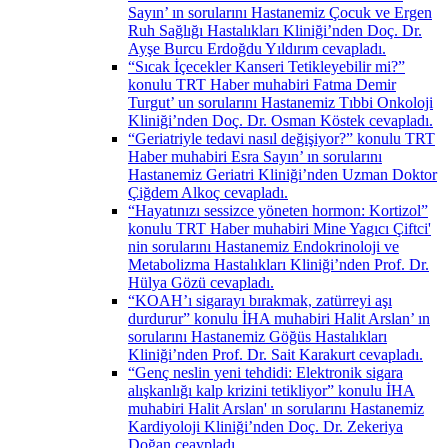
Sayın’ ın sorularını Hastanemiz Çocuk ve Ergen
Ruh Sağlığı Hastalıkları Kliniği’nden Doç. Dr.
Ayşe Burcu Erdoğdu Yıldırım cevapladı.
“Sıcak İçecekler Kanseri Tetikleyebilir mi?”
konulu TRT Haber muhabiri Fatma Demir
Turgut’ un sorularını Hastanemiz Tıbbi Onkoloji
Kliniği’nden Doç. Dr. Osman Köstek cevapladı.
“Geriatriyle tedavi nasıl değişiyor?” konulu TRT
Haber muhabiri Esra Sayın’ ın sorularını
Hastanemiz Geriatri Kliniği’nden Uzman Doktor
Çiğdem Alkoç cevapladı.
“Hayatınızı sessizce yöneten hormon: Kortizol”
konulu TRT Haber muhabiri Mine Yagıcı Çiftci'
nin sorularını Hastanemiz Endokrinoloji ve
Metabolizma Hastalıkları Kliniği’nden Prof. Dr.
Hülya Gözü cevapladı.
“KOAH’ı sigarayı bırakmak, zatürreyi aşı
durdurur” konulu İHA muhabiri Halit Arslan’ ın
sorularını Hastanemiz Göğüs Hastalıkları
Kliniği’nden Prof. Dr. Sait Karakurt cevapladı.
“Genç neslin yeni tehdidi: Elektronik sigara
alışkanlığı kalp krizini tetikliyor” konulu İHA
muhabiri Halit Arslan' ın sorularını Hastanemiz
Kardiyoloji Kliniği’nden Doç. Dr. Zekeriya
Doğan ceavpladı.