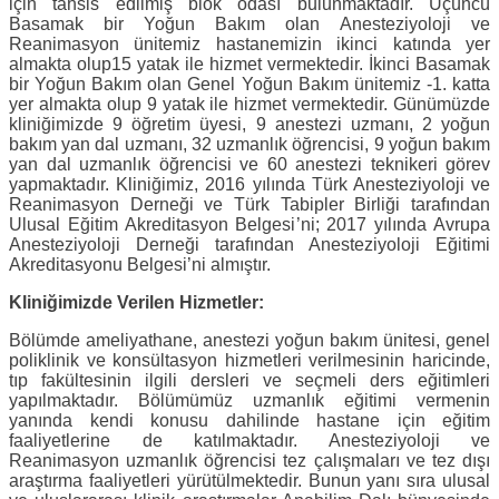
için tahsis edilmiş blok odası bulunmaktadır. Üçüncü
Basamak bir Yoğun Bakım olan
Anesteziyoloji ve
Reanimasyon ünitemiz hastanemizin ikinci katında yer
almakta olup
15 yatak ile hizmet vermektedir. İkinci Basamak
bir Yoğun Bakım olan Genel Yoğun Bakım ünitemiz -1. katta
yer almakta olup 9 yatak ile hizmet vermektedir. Günümüzde
kliniğimizde 9 öğretim üyesi, 9 anestezi uzmanı, 2 yoğun
bakım yan dal uzmanı, 32 uzmanlık öğrencisi, 9 yoğun bakım
yan dal uzmanlık öğrencisi ve 60 anestezi teknikeri görev
yapmaktadır. Kliniğimiz, 2016 yılında Türk Anesteziyoloji ve
Reanimasyon Derneği ve Türk Tabipler Birliği tarafından
Ulusal Eğitim Akreditasyon Belgesi’ni; 2017 yılında Avrupa
Anesteziyoloji Derneği tarafından Anesteziyoloji Eğitimi
Akreditasyonu Belgesi’ni almıştır.
Kliniğimizde Verilen Hizmetler:
Bölümde ameliyathane, anestezi yoğun bakım ünitesi, genel
poliklinik ve konsültasyon hizmetleri verilmesinin haricinde,
tıp fakültesinin ilgili dersleri ve seçmeli ders eğitimleri
yapılmaktadır. Bölümümüz uzmanlık eğitimi vermenin
yanında kendi konusu dahilinde hastane için eğitim
faaliyetlerine de katılmaktadır. Anesteziyoloji ve
Reanimasyon uzmanlık öğrencisi tez çalışmaları ve tez dışı
araştırma faaliyetleri yürütülmektedir. Bunun yanı sıra ulusal