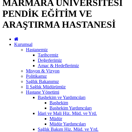
MARMARA ÜNİVERSİTESİ
PENDİK EĞİTİM VE
ARAŞTIRMA HASTANESİ
Kurumsal
Hastanemiz
Tarihçemiz
Değerlerimiz
Amaç & Hedeflerimiz
Misyon & Vizyon
Politikamız
Sağlık Bakanımız
İl Sağlık Müdürümüz
Hastane Yönetimi
Başhekim ve Yardımcıları
Başhekim
Başhekim Yardımcıları
İdari ve Mali Hiz. Müd. ve Yrd.
Müdür
Müdür Yardımcıları
Sağlık Bakım Hiz. Müd. ve Yrd.