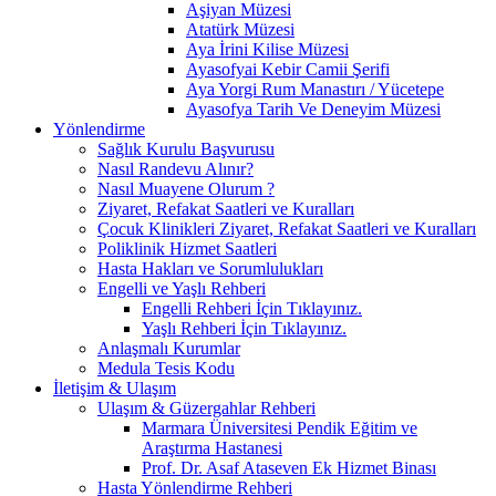
Aşiyan Müzesi
Atatürk Müzesi
Aya İrini Kilise Müzesi
Ayasofyai Kebir Camii Şerifi
Aya Yorgi Rum Manastırı / Yücetepe
Ayasofya Tarih Ve Deneyim Müzesi
Yönlendirme
Sağlık Kurulu Başvurusu
Nasıl Randevu Alınır?
Nasıl Muayene Olurum ?
Ziyaret, Refakat Saatleri ve Kuralları
Çocuk Klinikleri Ziyaret, Refakat Saatleri ve Kuralları
Poliklinik Hizmet Saatleri
Hasta Hakları ve Sorumlulukları
Engelli ve Yaşlı Rehberi
Engelli Rehberi İçin Tıklayınız.
Yaşlı Rehberi İçin Tıklayınız.
Anlaşmalı Kurumlar
Medula Tesis Kodu
İletişim & Ulaşım
Ulaşım & Güzergahlar Rehberi
Marmara Üniversitesi Pendik Eğitim ve
Araştırma Hastanesi
Prof. Dr. Asaf Ataseven Ek Hizmet Binası
Hasta Yönlendirme Rehberi