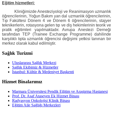
Eğitim hizmetleri:
Kliniğimizde Anesteziyoloji ve Reanimasyon uzmanlık
öğrencilerinin, Yoğun Bakım yan dal uzmanlık öğrencilerinin,
Tıp Fakültesi Dönem 4 ve Dönem 6 öğrencilerinin, stajyer
teknikerlerin, rotasyona gelen tıp ve diş hekimlerinin teorik ve
pratik eğitimleri yapılmaktadır. Avrupa Anestezi Derneği
tarafından TEP (Trainee Exchange Programme) dahilinde
karşılıklı tıpta uzmanlık öğrencisi değişimi yetkisi tanınan bir
merkez olarak kabul edilmiştir.
Sağlık Turizmi
Uluslararası Sağlık Merkezi
Sağlık Ekibimiz & Hizmetler
İstanbul: Kültür & Medeniyet Başkenti
Hizmet Binalarımız
Marmara Üniversitesi Pendik Eğitim ve Araştırma Hastanesi
Prof. Dr. Asaf Ataseven Ek Hizmet Binası
Radyasyon Onkolojisi Klinik Binası
Eğitim Aile Sağlığı Merkezleri