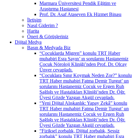
Marmara Üniversitesi Pendik Eğitim ve
Araştırma Hastanesi
Prof. Dr. Asaf Ataseven Ek Hizmet Binası
İletişim
Nasıl Giderim ?
Harita
Öneri & Görüşleriniz
Dijital Medya
Basın & Medyada Biz
“Çocuklarda Migren” konulu TRT Haber
muhabiri Esra Sayın’ ın sorularını Hastanemiz
Çocuk Nöroloji Kliniği’nden Prof. Dr. Olcay
Ünver cevapladı.
“Çocuklara Sınır Koymak Neden Zor?” konulu
TRT Haber muhabiri Fatma Demir Turgut’ un
sorularını Hastanemiz Çocuk ve Ergen Ruh
Sağlığı ve Hastalıkları Kliniği’nden Dr. Öğr.
Üyesi Gözde Yazgan Akgül cevapladı.
“Yeni Dijital Alışkanlık: Yapay Zekâ” konulu
TRT Haber muhabiri Fatma Demir Turgut’ un
sorularını Hastanemiz Çocuk ve Ergen Ruh
Sağlığı ve Hastalıkları Kliniği’nden Dr. Öğr.
Üyesi Gözde Yazgan Akgül cevapladı.
“Fiziksel zorbalık, Dijital zorbalık, Sessiz
zorbalık” konulu TRT Haber muhabiri Esra