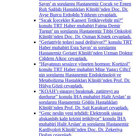
Sayın’ ın sorularını Hastanemiz Çocuk ve Ergen
Ruh Sağlığı Hastalıkları Kliniği’nden Doç. Dr.
Ayşe Burcu Erdoğdu Yıldırım cevapladı.
“Sıcak İçecekler Kanseri Tetikleyebilir mi?”
konulu TRT Haber muhabiri Fatma Demir
Turgut’ un sorularını Hastanemiz Tıbbi Onkoloji
Kliniği’nden Doç. Dr. Osman Köstek cevapladı.
“Geriatriyle tedavi nasıl değişiyor?” konulu TRT
Haber muhabiri Esra Sayın’ ın sorularını
Hastanemiz Geriatri Kliniği’nden Uzman Doktor
Çiğdem Alkoç cevapladı.
“Hayatınızı sessizce yöneten hormon: Kortizol”
konulu TRT Haber muhabiri Mine Yagıcı Çiftci'
nin sorularını Hastanemiz Endokrinoloji ve
Metabolizma Hastalıkları Kliniği’nden Prof. Dr.
Hülya Gözü cevapladı.
“KOAH’ı sigarayı bırakmak, zatürreyi aşı
durdurur” konulu İHA muhabiri Halit Arslan’ ın
sorularını Hastanemiz Göğüs Hastalıkları
Kliniği’nden Prof. Dr. Sait Karakurt cevapladı.
“Genç neslin yeni tehdidi: Elektronik sigara
alışkanlığı kalp krizini tetikliyor” konulu İHA
muhabiri Halit Arslan' ın sorularını Hastanemiz
Kardiyoloji Kliniği’nden Doç. Dr. Zekeriya
Doğan ceavpladı.