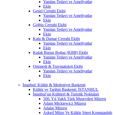
Yapılan Tedavi ve Ameliyatlar
Ekip
Genel Cerrahi Ekibi
Yapılan Tedavi ve Ameliyatlar
Ekip
Göğüs Cerrahi Ekibi
Yapılan Tedavi ve Ameliyatlar
Ekip
Kalp & Damar Cerrahi Ekibi
Yapılan Tedavi ve Ameliyatlar
Ekip
Kulak Burun Boğaz (KBB) Ekibi
Yapılan Tedavi ve Ameliyatlar
Ekip
Ortopedi & Travmatoloji Ekibi
Yapılan Tedavi ve Ameliyatlar
Ekip
İstanbul: Kültür & Medeniyet Başkenti
Kültür ve Tarihin Başkenti: İSTANBUL
İstanbul’un Kültürel & Turistik Noktaları
500. Yıl Vakfı Türk Musevileri Müzesi
Adam Mickiewicz Müzesi
Adalar Müzesi
Askerî Müze Ve Kültür Sitesi Komutanlığı