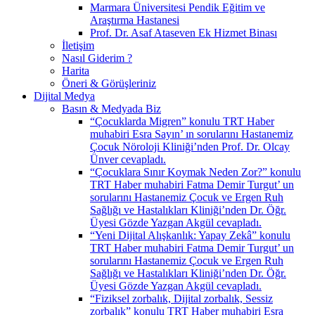
Marmara Üniversitesi Pendik Eğitim ve
Araştırma Hastanesi
Prof. Dr. Asaf Ataseven Ek Hizmet Binası
İletişim
Nasıl Giderim ?
Harita
Öneri & Görüşleriniz
Dijital Medya
Basın & Medyada Biz
“Çocuklarda Migren” konulu TRT Haber
muhabiri Esra Sayın’ ın sorularını Hastanemiz
Çocuk Nöroloji Kliniği’nden Prof. Dr. Olcay
Ünver cevapladı.
“Çocuklara Sınır Koymak Neden Zor?” konulu
TRT Haber muhabiri Fatma Demir Turgut’ un
sorularını Hastanemiz Çocuk ve Ergen Ruh
Sağlığı ve Hastalıkları Kliniği’nden Dr. Öğr.
Üyesi Gözde Yazgan Akgül cevapladı.
“Yeni Dijital Alışkanlık: Yapay Zekâ” konulu
TRT Haber muhabiri Fatma Demir Turgut’ un
sorularını Hastanemiz Çocuk ve Ergen Ruh
Sağlığı ve Hastalıkları Kliniği’nden Dr. Öğr.
Üyesi Gözde Yazgan Akgül cevapladı.
“Fiziksel zorbalık, Dijital zorbalık, Sessiz
zorbalık” konulu TRT Haber muhabiri Esra