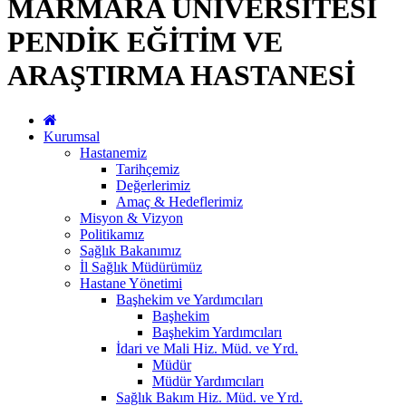
MARMARA ÜNİVERSİTESİ
PENDİK EĞİTİM VE
ARAŞTIRMA HASTANESİ
Kurumsal
Hastanemiz
Tarihçemiz
Değerlerimiz
Amaç & Hedeflerimiz
Misyon & Vizyon
Politikamız
Sağlık Bakanımız
İl Sağlık Müdürümüz
Hastane Yönetimi
Başhekim ve Yardımcıları
Başhekim
Başhekim Yardımcıları
İdari ve Mali Hiz. Müd. ve Yrd.
Müdür
Müdür Yardımcıları
Sağlık Bakım Hiz. Müd. ve Yrd.