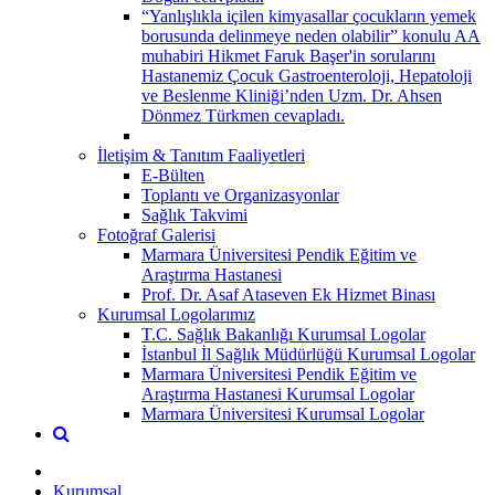
“Yanlışlıkla içilen kimyasallar çocukların yemek
borusunda delinmeye neden olabilir” konulu AA
muhabiri Hikmet Faruk Başer'in sorularını
Hastanemiz Çocuk Gastroenteroloji, Hepatoloji
ve Beslenme Kliniği’nden Uzm. Dr. Ahsen
Dönmez Türkmen cevapladı.
İletişim & Tanıtım Faaliyetleri
E-Bülten
Toplantı ve Organizasyonlar
Sağlık Takvimi
Fotoğraf Galerisi
Marmara Üniversitesi Pendik Eğitim ve
Araştırma Hastanesi
Prof. Dr. Asaf Ataseven Ek Hizmet Binası
Kurumsal Logolarımız
T.C. Sağlık Bakanlığı Kurumsal Logolar
İstanbul İl Sağlık Müdürlüğü Kurumsal Logolar
Marmara Üniversitesi Pendik Eğitim ve
Araştırma Hastanesi Kurumsal Logolar
Marmara Üniversitesi Kurumsal Logolar
Kurumsal