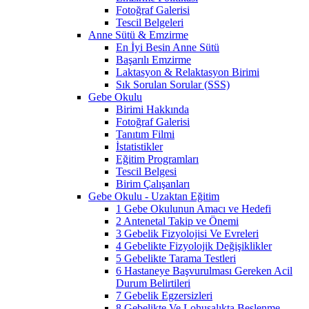
Fotoğraf Galerisi
Tescil Belgeleri
Anne Sütü & Emzirme
En İyi Besin Anne Sütü
Başarılı Emzirme
Laktasyon & Relaktasyon Birimi
Sık Sorulan Sorular (SSS)
Gebe Okulu
Birimi Hakkında
Fotoğraf Galerisi
Tanıtım Filmi
İstatistikler
Eğitim Programları
Tescil Belgesi
Birim Çalışanları
Gebe Okulu - Uzaktan Eğitim
1 Gebe Okulunun Amacı ve Hedefi
2 Antenetal Takip ve Önemi
3 Gebelik Fizyolojisi Ve Evreleri
4 Gebelikte Fizyolojik Değişiklikler
5 Gebelikte Tarama Testleri
6 Hastaneye Başvurulması Gereken Acil
Durum Belirtileri
7 Gebelik Egzersizleri
8 Gebelikte Ve Lohusalıkta Beslenme