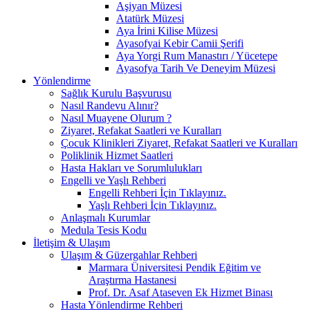
Aşiyan Müzesi
Atatürk Müzesi
Aya İrini Kilise Müzesi
Ayasofyai Kebir Camii Şerifi
Aya Yorgi Rum Manastırı / Yücetepe
Ayasofya Tarih Ve Deneyim Müzesi
Yönlendirme
Sağlık Kurulu Başvurusu
Nasıl Randevu Alınır?
Nasıl Muayene Olurum ?
Ziyaret, Refakat Saatleri ve Kuralları
Çocuk Klinikleri Ziyaret, Refakat Saatleri ve Kuralları
Poliklinik Hizmet Saatleri
Hasta Hakları ve Sorumlulukları
Engelli ve Yaşlı Rehberi
Engelli Rehberi İçin Tıklayınız.
Yaşlı Rehberi İçin Tıklayınız.
Anlaşmalı Kurumlar
Medula Tesis Kodu
İletişim & Ulaşım
Ulaşım & Güzergahlar Rehberi
Marmara Üniversitesi Pendik Eğitim ve
Araştırma Hastanesi
Prof. Dr. Asaf Ataseven Ek Hizmet Binası
Hasta Yönlendirme Rehberi