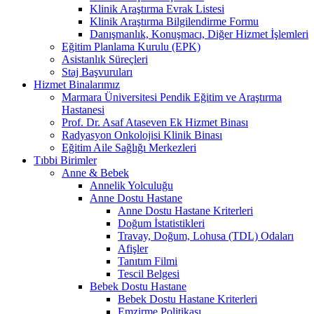
Klinik Araştırma Evrak Listesi
Klinik Araştırma Bilgilendirme Formu
Danışmanlık, Konuşmacı, Diğer Hizmet İşlemleri
Eğitim Planlama Kurulu (EPK)
Asistanlık Süreçleri
Staj Başvuruları
Hizmet Binalarımız
Marmara Üniversitesi Pendik Eğitim ve Araştırma
Hastanesi
Prof. Dr. Asaf Ataseven Ek Hizmet Binası
Radyasyon Onkolojisi Klinik Binası
Eğitim Aile Sağlığı Merkezleri
Tıbbi Birimler
Anne & Bebek
Annelik Yolculuğu
Anne Dostu Hastane
Anne Dostu Hastane Kriterleri
Doğum İstatistikleri
Travay, Doğum, Lohusa (TDL) Odaları
Afişler
Tanıtım Filmi
Tescil Belgesi
Bebek Dostu Hastane
Bebek Dostu Hastane Kriterleri
Emzirme Politikası