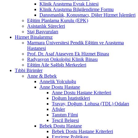
Klinik Araştırma Evrak Listesi
Klinik Araştırma Bilgilendirme Formu
Danışmanlık, Konuşmacı, Diğer Hizmet İşlemleri
Eğitim Planlama Kurulu (EPK)
Asistanlık Süreçleri
Staj Başvuruları
Hizmet Binalarımız
Marmara Üniversitesi Pendik Eğitim ve Araştırma
Hastanesi
Prof. Dr. Asaf Ataseven Ek Hizmet Binası
Radyasyon Onkolojisi Klinik Binası
Eğitim Aile Sağlığı Merkezleri
Tıbbi Birimler
Anne & Bebek
Annelik Yolculuğu
Anne Dostu Hastane
Anne Dostu Hastane Kriterleri
Doğum İstatistikleri
Travay, Doğum, Lohusa (TDL) Odaları
Afişler
Tanıtım Filmi
Tescil Belgesi
Bebek Dostu Hastane
Bebek Dostu Hastane Kriterleri
Emzirme Politikası