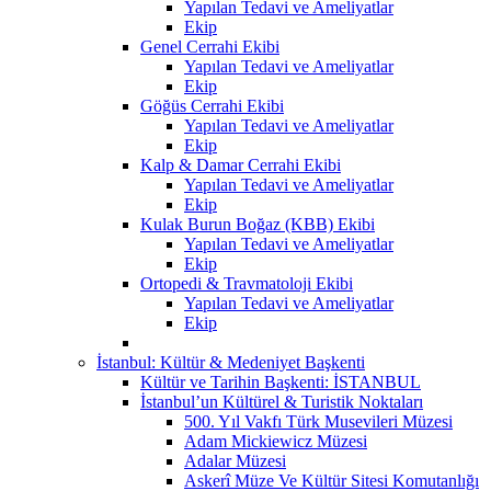
Yapılan Tedavi ve Ameliyatlar
Ekip
Genel Cerrahi Ekibi
Yapılan Tedavi ve Ameliyatlar
Ekip
Göğüs Cerrahi Ekibi
Yapılan Tedavi ve Ameliyatlar
Ekip
Kalp & Damar Cerrahi Ekibi
Yapılan Tedavi ve Ameliyatlar
Ekip
Kulak Burun Boğaz (KBB) Ekibi
Yapılan Tedavi ve Ameliyatlar
Ekip
Ortopedi & Travmatoloji Ekibi
Yapılan Tedavi ve Ameliyatlar
Ekip
İstanbul: Kültür & Medeniyet Başkenti
Kültür ve Tarihin Başkenti: İSTANBUL
İstanbul’un Kültürel & Turistik Noktaları
500. Yıl Vakfı Türk Musevileri Müzesi
Adam Mickiewicz Müzesi
Adalar Müzesi
Askerî Müze Ve Kültür Sitesi Komutanlığı