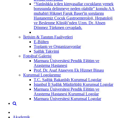
“Yanlışlıkla içilen kimyasallar çocukların yemek
borusunda delinmeye neden olabilir” konulu AA
muhabiri Hikmet Faruk Başer'in sorularını
Hastanemiz Çocuk Gastroenteroloji, Hepatoloji
ve Beslenme Kliniği’nden Uzm. Dr. Ahsen
Dönmez Türkmen cevapladı.
İletişim & Tanıtım Faaliyetleri
E-Bülten
Toplantı ve Organizasyonlar
Sağlık Takvimi
Fotoğraf Galerisi
Marmara Üniversitesi Pendik Eğitim ve
Araştırma Hastanesi
Prof. Dr. Asaf Ataseven Ek Hizmet Binası
Kurumsal Logolarımız
T.C. Sağlık Bakanlığı Kurumsal Logolar
İstanbul İl Sağlık Müdürlüğü Kurumsal Logolar
Marmara Üniversitesi Pendik Eğitim ve
Araştırma Hastanesi Kurumsal Logolar
Marmara Üniversitesi Kurumsal Logolar
Akademik