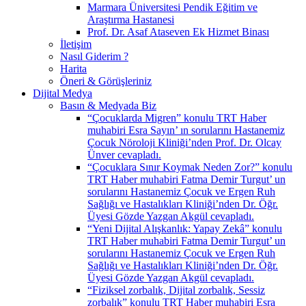
Marmara Üniversitesi Pendik Eğitim ve
Araştırma Hastanesi
Prof. Dr. Asaf Ataseven Ek Hizmet Binası
İletişim
Nasıl Giderim ?
Harita
Öneri & Görüşleriniz
Dijital Medya
Basın & Medyada Biz
“Çocuklarda Migren” konulu TRT Haber
muhabiri Esra Sayın’ ın sorularını Hastanemiz
Çocuk Nöroloji Kliniği’nden Prof. Dr. Olcay
Ünver cevapladı.
“Çocuklara Sınır Koymak Neden Zor?” konulu
TRT Haber muhabiri Fatma Demir Turgut’ un
sorularını Hastanemiz Çocuk ve Ergen Ruh
Sağlığı ve Hastalıkları Kliniği’nden Dr. Öğr.
Üyesi Gözde Yazgan Akgül cevapladı.
“Yeni Dijital Alışkanlık: Yapay Zekâ” konulu
TRT Haber muhabiri Fatma Demir Turgut’ un
sorularını Hastanemiz Çocuk ve Ergen Ruh
Sağlığı ve Hastalıkları Kliniği’nden Dr. Öğr.
Üyesi Gözde Yazgan Akgül cevapladı.
“Fiziksel zorbalık, Dijital zorbalık, Sessiz
zorbalık” konulu TRT Haber muhabiri Esra