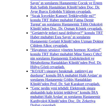
Sayın’ ın sorularını Hastanemiz Çocuk ve Ergen
Ruh Sağlığı Hastalıkları Kliniği’nden Doç. Dr.
Ayşe Burcu Erdoğdu Yıldırım cevapladı.
“Sıcak İçecekler Kanseri Tetikleyebilir mi?”
konulu TRT Haber muhabiri Fatma Demir
Turgut’ un sorularını Hastanemiz Tıbbi Onkoloji
Kliniği’nden Doç. Dr. Osman Köstek cevapladı.
“Geriatriyle tedavi nasıl değişiyor?” konulu TRT
Haber muhabiri Esra Sayın’ ın sorularını
Hastanemiz Geriatri Kliniği’nden Uzman Doktor
Çiğdem Alkoç cevapladı.
“Hayatınızı sessizce yöneten hormon: Kortizol”
konulu TRT Haber muhabiri Mine Yagıcı Çiftci'
nin sorularını Hastanemiz Endokrinoloji ve
Metabolizma Hastalıkları Kliniği’nden Prof. Dr.
Hülya Gözü cevapladı.
“KOAH’ı sigarayı bırakmak, zatürreyi aşı
durdurur” konulu İHA muhabiri Halit Arslan’ ın
sorularını Hastanemiz Göğüs Hastalıkları
Kliniği’nden Prof. Dr. Sait Karakurt cevapladı.
“Genç neslin yeni tehdidi: Elektronik sigara
alışkanlığı kalp krizini tetikliyor” konulu İHA
muhabiri Halit Arslan' ın sorularını Hastanemiz
Kardiyoloji Kliniği’nden Doç. Dr. Zekeriya
Doğan ceavpladı.