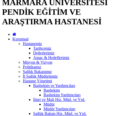
MARMARA ÜNİVERSİTESİ
PENDİK EĞİTİM VE
ARAŞTIRMA HASTANESİ
Kurumsal
Hastanemiz
Tarihçemiz
Değerlerimiz
Amaç & Hedeflerimiz
Misyon & Vizyon
Politikamız
Sağlık Bakanımız
İl Sağlık Müdürümüz
Hastane Yönetimi
Başhekim ve Yardımcıları
Başhekim
Başhekim Yardımcıları
İdari ve Mali Hiz. Müd. ve Yrd.
Müdür
Müdür Yardımcıları
Sağlık Bakım Hiz. Müd. ve Yrd.