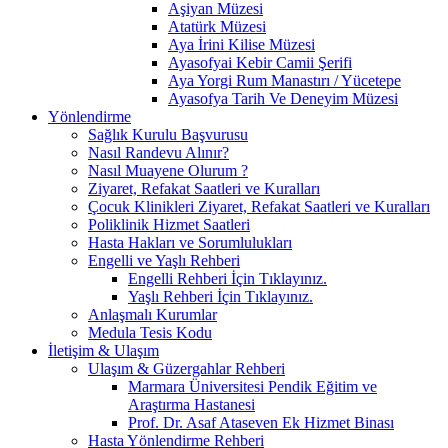
Aşiyan Müzesi
Atatürk Müzesi
Aya İrini Kilise Müzesi
Ayasofyai Kebir Camii Şerifi
Aya Yorgi Rum Manastırı / Yücetepe
Ayasofya Tarih Ve Deneyim Müzesi
Yönlendirme
Sağlık Kurulu Başvurusu
Nasıl Randevu Alınır?
Nasıl Muayene Olurum ?
Ziyaret, Refakat Saatleri ve Kuralları
Çocuk Klinikleri Ziyaret, Refakat Saatleri ve Kuralları
Poliklinik Hizmet Saatleri
Hasta Hakları ve Sorumlulukları
Engelli ve Yaşlı Rehberi
Engelli Rehberi İçin Tıklayınız.
Yaşlı Rehberi İçin Tıklayınız.
Anlaşmalı Kurumlar
Medula Tesis Kodu
İletişim & Ulaşım
Ulaşım & Güzergahlar Rehberi
Marmara Üniversitesi Pendik Eğitim ve
Araştırma Hastanesi
Prof. Dr. Asaf Ataseven Ek Hizmet Binası
Hasta Yönlendirme Rehberi