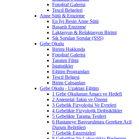
Fotoğraf Galerisi
Tescil Belgeleri
Anne Sütü & Emzirme
En İyi Besin Anne Sütü
Başarılı Emzirme
Laktasyon & Relaktasyon Birimi
Sık Sorulan Sorular (SSS)
Gebe Okulu
Birimi Hakkında
Fotoğraf Galerisi
Tanıtım Filmi
İstatistikler
Eğitim Programları
Tescil Belgesi
Birim Çalışanları
Gebe Okulu - Uzaktan Eğitim
1 Gebe Okulunun Amacı ve Hedefi
2 Antenetal Takip ve Önemi
3 Gebelik Fizyolojisi Ve Evreleri
4 Gebelikte Fizyolojik Değişiklikler
5 Gebelikte Tarama Testleri
6 Hastaneye Başvurulması Gereken Acil
Durum Belirtileri
7 Gebelik Egzersizleri
8 Gebelikte Ve Lohusalıkta Beslenme