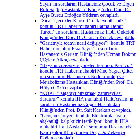
Sayın’ ın sorularını Hastanemiz Çocuk ve Ergen
Ruh Sağlığı Hastalıkları Kliniği’nden Doç. Dr.
Ayşe Burcu Erdoğdu Yıldırım cevapladı.
“Sıcak İçecekler Kanseri Tetikleyebilir mi?”
konulu TRT Haber muhabiri Fatma Demir
Turgut’ un sorularını Hastanemiz Tıbbi Onkoloji
Kliniği’nden Doç. Dr. Osman Köstek cevapladı.
“Geriatriyle tedavi nasıl değişiyor?” konulu TRT
Haber muhabiri Esra Sayın’ ın sorularını
Hastanemiz Geriatri Kliniği’nden Uzman Doktor
Çiğdem Alkoç cevapladı.
“Hayatınızı sessizce yöneten hormon: Kortizol”
konulu TRT Haber muhabiri Mine Yagıcı Çiftci'
nin sorularını Hastanemiz Endokrinoloji ve
Metabolizma Hastalıkları Kliniği’nden Prof. Dr.
Hülya Gözü cevapladı.
“KOAH’ı sigarayı bırakmak, zatürreyi aşı
durdurur” konulu İHA muhabiri Halit Arslan’ ın
sorularını Hastanemiz Göğüs Hastalıkları
Kliniği’nden Prof. Dr. Sait Karakurt cevapladı.
“Genç neslin yeni tehdidi: Elektronik sigara
alışkanlığı kalp krizini tetikliyor” konulu İHA
muhabiri Halit Arslan' ın sorularını Hastanemiz
Kardiyoloji Kliniği’nden Doç. Dr. Zekeriya
Doğan ceavpladı.