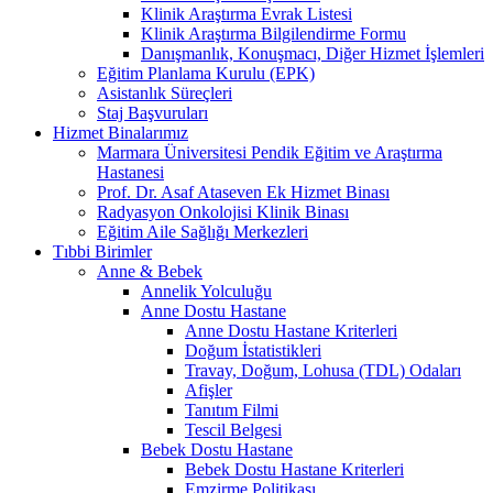
Klinik Araştırma Evrak Listesi
Klinik Araştırma Bilgilendirme Formu
Danışmanlık, Konuşmacı, Diğer Hizmet İşlemleri
Eğitim Planlama Kurulu (EPK)
Asistanlık Süreçleri
Staj Başvuruları
Hizmet Binalarımız
Marmara Üniversitesi Pendik Eğitim ve Araştırma
Hastanesi
Prof. Dr. Asaf Ataseven Ek Hizmet Binası
Radyasyon Onkolojisi Klinik Binası
Eğitim Aile Sağlığı Merkezleri
Tıbbi Birimler
Anne & Bebek
Annelik Yolculuğu
Anne Dostu Hastane
Anne Dostu Hastane Kriterleri
Doğum İstatistikleri
Travay, Doğum, Lohusa (TDL) Odaları
Afişler
Tanıtım Filmi
Tescil Belgesi
Bebek Dostu Hastane
Bebek Dostu Hastane Kriterleri
Emzirme Politikası