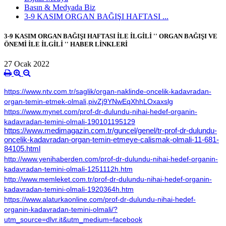
Basın & Medyada Biz
3-9 KASIM ORGAN BAĞIŞI HAFTASI ...
3-9 KASIM ORGAN BAĞIŞI HAFTASI İLE İLGİLİ '' ORGAN BAĞIŞI VE
ÖNEMİ İLE İLGİLİ '' HABER LİNKLERİ
27 Ocak 2022
https://www.ntv.com.tr/saglik/organ-naklinde-oncelik-kadavradan-
organ-temin-etmek-olmali,pivZj9YNwEqXhhLOxaxslg
https://www.mynet.com/prof-dr-dulundu-nihai-hedef-organin-
kadavradan-temini-olmali-190101195129
https://www.medimagazin.com.tr/guncel/genel/tr-prof-dr-dulundu-
oncelik-kadavradan-organ-temin-etmeye-calismak-olmali-11-681-
84105.html
http://www.yenihaberden.com/prof-dr-dulundu-nihai-hedef-organin-
kadavradan-temini-olmali-1251112h.htm
http://www.memleket.com.tr/prof-dr-dulundu-nihai-hedef-organin-
kadavradan-temini-olmali-1920364h.htm
https://www.alaturkaonline.com/prof-dr-dulundu-nihai-hedef-
organin-kadavradan-temini-olmali/?
utm_source=dlvr.it&utm_medium=facebook