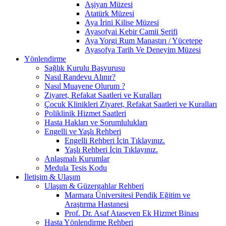
Aşiyan Müzesi
Atatürk Müzesi
Aya İrini Kilise Müzesi
Ayasofyai Kebir Camii Şerifi
Aya Yorgi Rum Manastırı / Yücetepe
Ayasofya Tarih Ve Deneyim Müzesi
Yönlendirme
Sağlık Kurulu Başvurusu
Nasıl Randevu Alınır?
Nasıl Muayene Olurum ?
Ziyaret, Refakat Saatleri ve Kuralları
Çocuk Klinikleri Ziyaret, Refakat Saatleri ve Kuralları
Poliklinik Hizmet Saatleri
Hasta Hakları ve Sorumlulukları
Engelli ve Yaşlı Rehberi
Engelli Rehberi İçin Tıklayınız.
Yaşlı Rehberi İçin Tıklayınız.
Anlaşmalı Kurumlar
Medula Tesis Kodu
İletişim & Ulaşım
Ulaşım & Güzergahlar Rehberi
Marmara Üniversitesi Pendik Eğitim ve
Araştırma Hastanesi
Prof. Dr. Asaf Ataseven Ek Hizmet Binası
Hasta Yönlendirme Rehberi