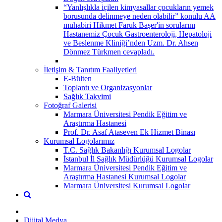
“Yanlışlıkla içilen kimyasallar çocukların yemek
borusunda delinmeye neden olabilir” konulu AA
muhabiri Hikmet Faruk Başer'in sorularını
Hastanemiz Çocuk Gastroenteroloji, Hepatoloji
ve Beslenme Kliniği’nden Uzm. Dr. Ahsen
Dönmez Türkmen cevapladı.
İletişim & Tanıtım Faaliyetleri
E-Bülten
Toplantı ve Organizasyonlar
Sağlık Takvimi
Fotoğraf Galerisi
Marmara Üniversitesi Pendik Eğitim ve
Araştırma Hastanesi
Prof. Dr. Asaf Ataseven Ek Hizmet Binası
Kurumsal Logolarımız
T.C. Sağlık Bakanlığı Kurumsal Logolar
İstanbul İl Sağlık Müdürlüğü Kurumsal Logolar
Marmara Üniversitesi Pendik Eğitim ve
Araştırma Hastanesi Kurumsal Logolar
Marmara Üniversitesi Kurumsal Logolar
Dijital Medya