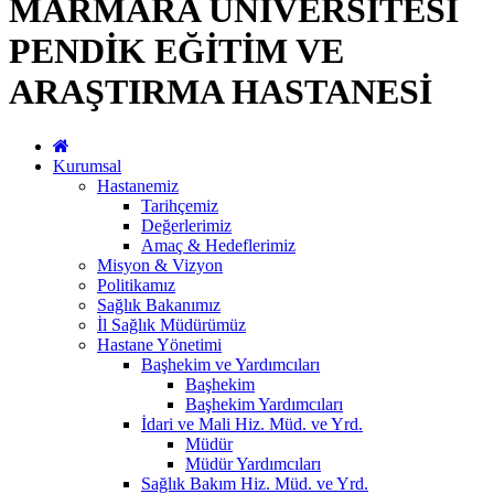
MARMARA ÜNİVERSİTESİ
PENDİK EĞİTİM VE
ARAŞTIRMA HASTANESİ
Kurumsal
Hastanemiz
Tarihçemiz
Değerlerimiz
Amaç & Hedeflerimiz
Misyon & Vizyon
Politikamız
Sağlık Bakanımız
İl Sağlık Müdürümüz
Hastane Yönetimi
Başhekim ve Yardımcıları
Başhekim
Başhekim Yardımcıları
İdari ve Mali Hiz. Müd. ve Yrd.
Müdür
Müdür Yardımcıları
Sağlık Bakım Hiz. Müd. ve Yrd.