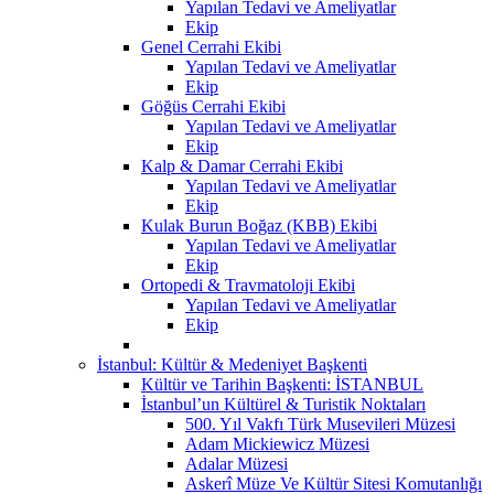
Yapılan Tedavi ve Ameliyatlar
Ekip
Genel Cerrahi Ekibi
Yapılan Tedavi ve Ameliyatlar
Ekip
Göğüs Cerrahi Ekibi
Yapılan Tedavi ve Ameliyatlar
Ekip
Kalp & Damar Cerrahi Ekibi
Yapılan Tedavi ve Ameliyatlar
Ekip
Kulak Burun Boğaz (KBB) Ekibi
Yapılan Tedavi ve Ameliyatlar
Ekip
Ortopedi & Travmatoloji Ekibi
Yapılan Tedavi ve Ameliyatlar
Ekip
İstanbul: Kültür & Medeniyet Başkenti
Kültür ve Tarihin Başkenti: İSTANBUL
İstanbul’un Kültürel & Turistik Noktaları
500. Yıl Vakfı Türk Musevileri Müzesi
Adam Mickiewicz Müzesi
Adalar Müzesi
Askerî Müze Ve Kültür Sitesi Komutanlığı