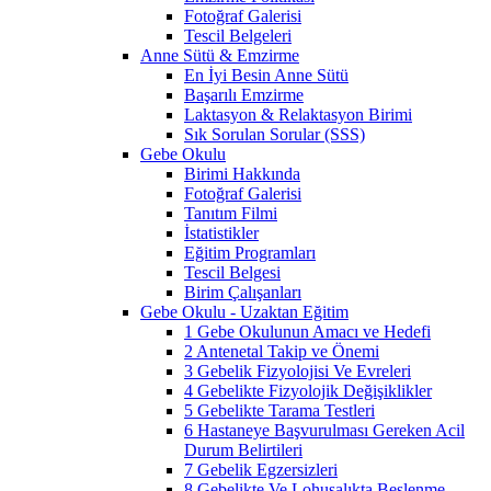
Fotoğraf Galerisi
Tescil Belgeleri
Anne Sütü & Emzirme
En İyi Besin Anne Sütü
Başarılı Emzirme
Laktasyon & Relaktasyon Birimi
Sık Sorulan Sorular (SSS)
Gebe Okulu
Birimi Hakkında
Fotoğraf Galerisi
Tanıtım Filmi
İstatistikler
Eğitim Programları
Tescil Belgesi
Birim Çalışanları
Gebe Okulu - Uzaktan Eğitim
1 Gebe Okulunun Amacı ve Hedefi
2 Antenetal Takip ve Önemi
3 Gebelik Fizyolojisi Ve Evreleri
4 Gebelikte Fizyolojik Değişiklikler
5 Gebelikte Tarama Testleri
6 Hastaneye Başvurulması Gereken Acil
Durum Belirtileri
7 Gebelik Egzersizleri
8 Gebelikte Ve Lohusalıkta Beslenme