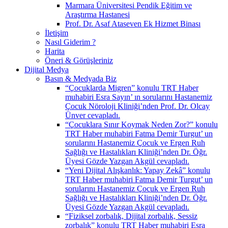
Marmara Üniversitesi Pendik Eğitim ve
Araştırma Hastanesi
Prof. Dr. Asaf Ataseven Ek Hizmet Binası
İletişim
Nasıl Giderim ?
Harita
Öneri & Görüşleriniz
Dijital Medya
Basın & Medyada Biz
“Çocuklarda Migren” konulu TRT Haber
muhabiri Esra Sayın’ ın sorularını Hastanemiz
Çocuk Nöroloji Kliniği’nden Prof. Dr. Olcay
Ünver cevapladı.
“Çocuklara Sınır Koymak Neden Zor?” konulu
TRT Haber muhabiri Fatma Demir Turgut’ un
sorularını Hastanemiz Çocuk ve Ergen Ruh
Sağlığı ve Hastalıkları Kliniği’nden Dr. Öğr.
Üyesi Gözde Yazgan Akgül cevapladı.
“Yeni Dijital Alışkanlık: Yapay Zekâ” konulu
TRT Haber muhabiri Fatma Demir Turgut’ un
sorularını Hastanemiz Çocuk ve Ergen Ruh
Sağlığı ve Hastalıkları Kliniği’nden Dr. Öğr.
Üyesi Gözde Yazgan Akgül cevapladı.
“Fiziksel zorbalık, Dijital zorbalık, Sessiz
zorbalık” konulu TRT Haber muhabiri Esra