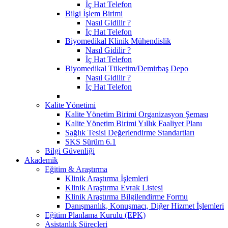
İç Hat Telefon
Bilgi İşlem Birimi
Nasıl Gidilir ?
İç Hat Telefon
Biyomedikal Klinik Mühendislik
Nasıl Gidilir ?
İç Hat Telefon
Biyomedikal Tüketim/Demirbaş Depo
Nasıl Gidilir ?
İç Hat Telefon
Kalite Yönetimi
Kalite Yönetim Birimi Organizasyon Şeması
Kalite Yönetim Birimi Yıllık Faaliyet Planı
Sağlık Tesisi Değerlendirme Standartları
SKS Sürüm 6.1
Bilgi Güvenliği
Akademik
Eğitim & Araştırma
Klinik Araştırma İşlemleri
Klinik Araştırma Evrak Listesi
Klinik Araştırma Bilgilendirme Formu
Danışmanlık, Konuşmacı, Diğer Hizmet İşlemleri
Eğitim Planlama Kurulu (EPK)
Asistanlık Süreçleri