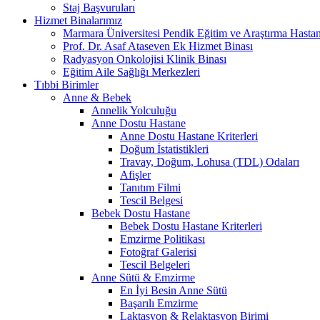
Staj Başvuruları
Hizmet Binalarımız
Marmara Üniversitesi Pendik Eğitim ve Araştırma Hastan
Prof. Dr. Asaf Ataseven Ek Hizmet Binası
Radyasyon Onkolojisi Klinik Binası
Eğitim Aile Sağlığı Merkezleri
Tıbbi Birimler
Anne & Bebek
Annelik Yolculuğu
Anne Dostu Hastane
Anne Dostu Hastane Kriterleri
Doğum İstatistikleri
Travay, Doğum, Lohusa (TDL) Odaları
Afişler
Tanıtım Filmi
Tescil Belgesi
Bebek Dostu Hastane
Bebek Dostu Hastane Kriterleri
Emzirme Politikası
Fotoğraf Galerisi
Tescil Belgeleri
Anne Sütü & Emzirme
En İyi Besin Anne Sütü
Başarılı Emzirme
Laktasyon & Relaktasyon Birimi