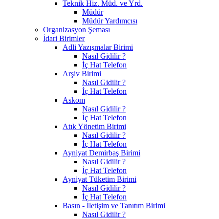
Teknik Hiz. Müd. ve Yrd.
Müdür
Müdür Yardımcısı
Organizasyon Şeması
İdari Birimler
Adli Yazışmalar Birimi
Nasıl Gidilir ?
İç Hat Telefon
Arşiv Birimi
Nasıl Gidilir ?
İç Hat Telefon
Askom
Nasıl Gidilir ?
İç Hat Telefon
Atık Yönetim Birimi
Nasıl Gidilir ?
İç Hat Telefon
Ayniyat Demirbaş Birimi
Nasıl Gidilir ?
İç Hat Telefon
Ayniyat Tüketim Birimi
Nasıl Gidilir ?
İç Hat Telefon
Basın - İletişim ve Tanıtım Birimi
Nasıl Gidilir ?