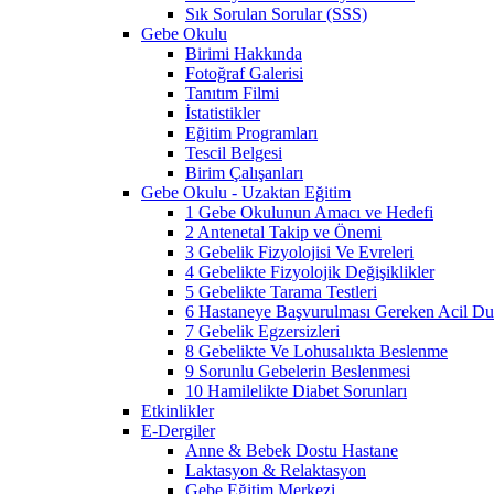
Sık Sorulan Sorular (SSS)
Gebe Okulu
Birimi Hakkında
Fotoğraf Galerisi
Tanıtım Filmi
İstatistikler
Eğitim Programları
Tescil Belgesi
Birim Çalışanları
Gebe Okulu - Uzaktan Eğitim
1 Gebe Okulunun Amacı ve Hedefi
2 Antenetal Takip ve Önemi
3 Gebelik Fizyolojisi Ve Evreleri
4 Gebelikte Fizyolojik Değişiklikler
5 Gebelikte Tarama Testleri
6 Hastaneye Başvurulması Gereken Acil Dur
7 Gebelik Egzersizleri
8 Gebelikte Ve Lohusalıkta Beslenme
9 Sorunlu Gebelerin Beslenmesi
10 Hamilelikte Diabet Sorunları
Etkinlikler
E-Dergiler
Anne & Bebek Dostu Hastane
Laktasyon & Relaktasyon
Gebe Eğitim Merkezi