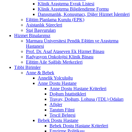
Klinik Araştırma Evrak Listesi
Klinik Araştırma Bilgilendirme Formu
Danışmanlık, Konuşmacı, Diğer Hizmet İşlemleri
Eğitim Planlama Kurulu (EPK)
Asistanlık Süreçleri
Staj Başvuruları
Hizmet Binalarımız
Marmara Üniversitesi Pendik Eğitim ve Araştırma
Hastanesi
Prof. Dr. Asaf Ataseven Ek Hizmet Binası
Radyasyon Onkolojisi Klinik Binası
Eğitim Aile Sağlığı Merkezleri
Tıbbi Birimler
Anne & Bebek
Annelik Yolculuğu
Anne Dostu Hastane
Anne Dostu Hastane Kriterleri
Doğum İstatistikleri
Travay, Doğum, Lohusa (TDL) Odaları
Afişler
Tanıtım Filmi
Tescil Belgesi
Bebek Dostu Hastane
Bebek Dostu Hastane Kriterleri
Emzirme Politikası