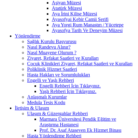
Aşiyan Müzesi
Atatürk Müzesi
Aya İrini Kilise Müzesi
Ayasofyai Kebir Camii Şerifi
Aya Yorgi Rum Manastırı / Yücetepe
Ayasofya Tarih Ve Deneyim Müzesi
Yönlendirme
Sağlık Kurulu Başvurusu
Nasıl Randevu Alınır?
Nasıl Muayene Olurum ?
Ziyaret, Refakat Saatleri ve Kuralları
Çocuk Klinikleri Ziyaret, Refakat Saatleri ve Kuralları
Poliklinik Hizmet Saatleri
Hasta Hakları ve Sorumlulukları
Engelli ve Yaşlı Rehberi
Engelli Rehberi İçin Tıklayınız.
Yaşlı Rehberi İçin Tıklayınız.
Anlaşmalı Kurumlar
Medula Tesis Kodu
İletişim & Ulaşım
Ulaşım & Güzergahlar Rehberi
Marmara Üniversitesi Pendik Eğitim ve
Araştırma Hastanesi
Prof. Dr. Asaf Ataseven Ek Hizmet Binası
Hasta Yönlendirme Rehberi