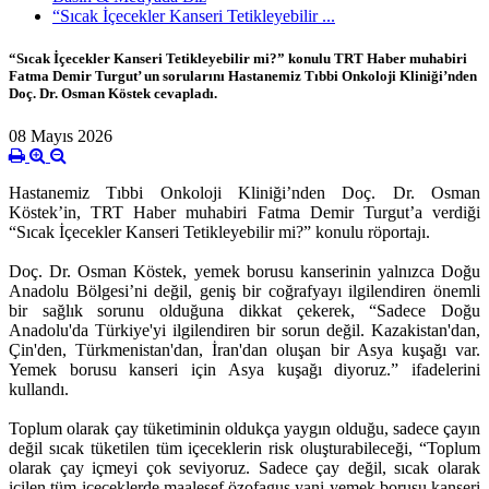
“Sıcak İçecekler Kanseri Tetikleyebilir ...
“Sıcak İçecekler Kanseri Tetikleyebilir mi?” konulu TRT Haber muhabiri
Fatma Demir Turgut’ un sorularını Hastanemiz Tıbbi Onkoloji Kliniği’nden
Doç. Dr. Osman Köstek cevapladı.
08 Mayıs 2026
Hastanemiz Tıbbi Onkoloji Kliniği’nden Doç. Dr. Osman
Köstek’in, TRT Haber muhabiri Fatma Demir Turgut’a verdiği
“Sıcak İçecekler Kanseri Tetikleyebilir mi?” konulu röportajı.
Doç. Dr. Osman Köstek, yemek borusu kanserinin yalnızca Doğu
Anadolu Bölgesi’ni değil, geniş bir coğrafyayı ilgilendiren önemli
bir sağlık sorunu olduğuna dikkat çekerek, “Sadece Doğu
Anadolu'da Türkiye'yi ilgilendiren bir sorun değil. Kazakistan'dan,
Çin'den, Türkmenistan'dan, İran'dan oluşan bir Asya kuşağı var.
Yemek borusu kanseri için Asya kuşağı diyoruz.” ifadelerini
kullandı.
Toplum olarak çay tüketiminin oldukça yaygın olduğu, sadece çayın
değil sıcak tüketilen tüm içeceklerin risk oluşturabileceği, “Toplum
olarak çay içmeyi çok seviyoruz. Sadece çay değil, sıcak olarak
içilen tüm içeceklerde maalesef özofagus yani yemek borusu kanseri