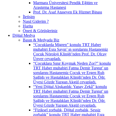
Marmara Üniversitesi Pendik Eğitim ve
Araştırma Hastanesi
Prof. Dr. Asaf Ataseven Ek Hizmet Binası
İletişim
Nasıl Giderim ?
Harita
Öneri & Görüşleriniz
Dijital Medya
Basın & Medyada Biz
“Çocuklarda Migren” konulu TRT Haber
muhabiri Esra Sayın’ ın sorularını Hastanemiz
Çocuk Nöroloji Kliniği’nden Prof. Dr. Olcay
Ünver cevapladı.
“Çocuklara Sınır Koymak Neden Zor?” konulu
TRT Haber muhabiri Fatma Demir Turgut’ un
sorularını Hastanemiz Çocuk ve Ergen Ruh
Sağlığı ve Hastalıkları Kliniği’nden Dr. Öğr.
Üyesi Gözde Yazgan Akgül cevapladı.
“Yeni Dijital Alışkanlık: Yapay Zekâ” konulu
TRT Haber muhabiri Fatma Demir Turgut’ un
sorularını Hastanemiz Çocuk ve Ergen Ruh
Sağlığı ve Hastalıkları Kliniği’nden Dr. Öğr.
Üyesi Gözde Yazgan Akgül cevapladı.
“Fiziksel zorbalık, Dijital zorbalık, Sessiz
zorbalık” konulu TRT Haber muhabiri Esra