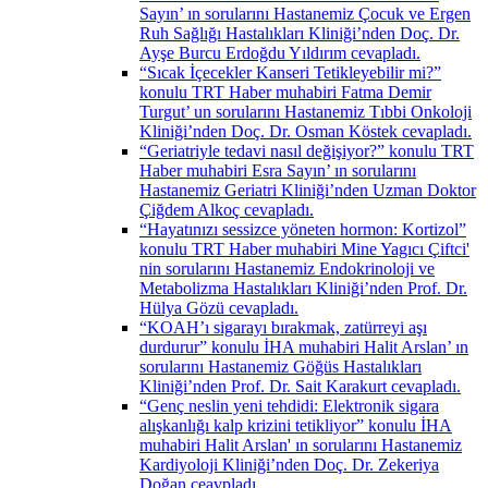
Sayın’ ın sorularını Hastanemiz Çocuk ve Ergen
Ruh Sağlığı Hastalıkları Kliniği’nden Doç. Dr.
Ayşe Burcu Erdoğdu Yıldırım cevapladı.
“Sıcak İçecekler Kanseri Tetikleyebilir mi?”
konulu TRT Haber muhabiri Fatma Demir
Turgut’ un sorularını Hastanemiz Tıbbi Onkoloji
Kliniği’nden Doç. Dr. Osman Köstek cevapladı.
“Geriatriyle tedavi nasıl değişiyor?” konulu TRT
Haber muhabiri Esra Sayın’ ın sorularını
Hastanemiz Geriatri Kliniği’nden Uzman Doktor
Çiğdem Alkoç cevapladı.
“Hayatınızı sessizce yöneten hormon: Kortizol”
konulu TRT Haber muhabiri Mine Yagıcı Çiftci'
nin sorularını Hastanemiz Endokrinoloji ve
Metabolizma Hastalıkları Kliniği’nden Prof. Dr.
Hülya Gözü cevapladı.
“KOAH’ı sigarayı bırakmak, zatürreyi aşı
durdurur” konulu İHA muhabiri Halit Arslan’ ın
sorularını Hastanemiz Göğüs Hastalıkları
Kliniği’nden Prof. Dr. Sait Karakurt cevapladı.
“Genç neslin yeni tehdidi: Elektronik sigara
alışkanlığı kalp krizini tetikliyor” konulu İHA
muhabiri Halit Arslan' ın sorularını Hastanemiz
Kardiyoloji Kliniği’nden Doç. Dr. Zekeriya
Doğan ceavpladı.