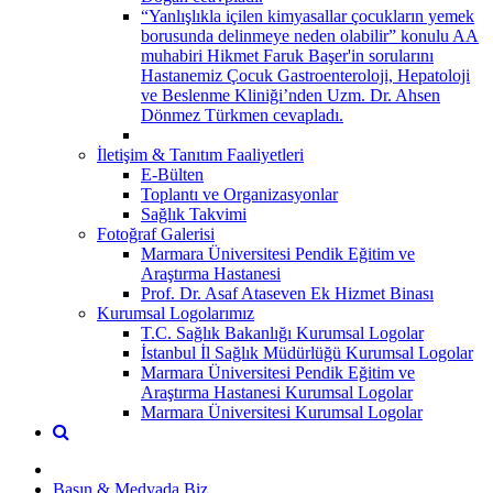
“Yanlışlıkla içilen kimyasallar çocukların yemek
borusunda delinmeye neden olabilir” konulu AA
muhabiri Hikmet Faruk Başer'in sorularını
Hastanemiz Çocuk Gastroenteroloji, Hepatoloji
ve Beslenme Kliniği’nden Uzm. Dr. Ahsen
Dönmez Türkmen cevapladı.
İletişim & Tanıtım Faaliyetleri
E-Bülten
Toplantı ve Organizasyonlar
Sağlık Takvimi
Fotoğraf Galerisi
Marmara Üniversitesi Pendik Eğitim ve
Araştırma Hastanesi
Prof. Dr. Asaf Ataseven Ek Hizmet Binası
Kurumsal Logolarımız
T.C. Sağlık Bakanlığı Kurumsal Logolar
İstanbul İl Sağlık Müdürlüğü Kurumsal Logolar
Marmara Üniversitesi Pendik Eğitim ve
Araştırma Hastanesi Kurumsal Logolar
Marmara Üniversitesi Kurumsal Logolar
Basın & Medyada Biz