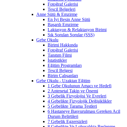
Fotoğraf Galerisi
Tescil Belgeleri
Anne Sütü & Emzirme
En İyi Besin Anne Sütü
Başarılı Emzirme
Laktasyon & Relaktasyon Birimi
Sık Sorulan Sorular (SSS)
Gebe Okulu
Birimi Hakkında
Fotoğraf Galerisi
Tanıtım Filmi
İstatistikler
Eğitim Programları
Tescil Belgesi
Birim Çalışanları
Gebe Okulu - Uzaktan Eğitim
1 Gebe Okulunun Amacı ve Hedefi
2 Antenetal Takip ve Önemi
3 Gebelik Fizyolojisi Ve Evreleri
4 Gebelikte Fizyolojik Değişiklikler
5 Gebelikte Tarama Testleri
6 Hastaneye Başvurulması Gereken Acil
Durum Belirtileri
7 Gebelik Egzersizleri
8 Gebelikte Ve Lohusalıkta Beslenme