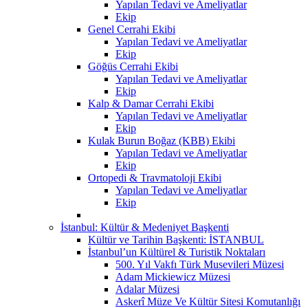
Yapılan Tedavi ve Ameliyatlar
Ekip
Genel Cerrahi Ekibi
Yapılan Tedavi ve Ameliyatlar
Ekip
Göğüs Cerrahi Ekibi
Yapılan Tedavi ve Ameliyatlar
Ekip
Kalp & Damar Cerrahi Ekibi
Yapılan Tedavi ve Ameliyatlar
Ekip
Kulak Burun Boğaz (KBB) Ekibi
Yapılan Tedavi ve Ameliyatlar
Ekip
Ortopedi & Travmatoloji Ekibi
Yapılan Tedavi ve Ameliyatlar
Ekip
İstanbul: Kültür & Medeniyet Başkenti
Kültür ve Tarihin Başkenti: İSTANBUL
İstanbul’un Kültürel & Turistik Noktaları
500. Yıl Vakfı Türk Musevileri Müzesi
Adam Mickiewicz Müzesi
Adalar Müzesi
Askerî Müze Ve Kültür Sitesi Komutanlığı