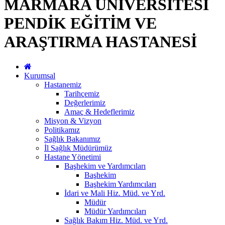
MARMARA ÜNİVERSİTESİ
PENDİK EĞİTİM VE
ARAŞTIRMA HASTANESİ
Kurumsal
Hastanemiz
Tarihçemiz
Değerlerimiz
Amaç & Hedeflerimiz
Misyon & Vizyon
Politikamız
Sağlık Bakanımız
İl Sağlık Müdürümüz
Hastane Yönetimi
Başhekim ve Yardımcıları
Başhekim
Başhekim Yardımcıları
İdari ve Mali Hiz. Müd. ve Yrd.
Müdür
Müdür Yardımcıları
Sağlık Bakım Hiz. Müd. ve Yrd.