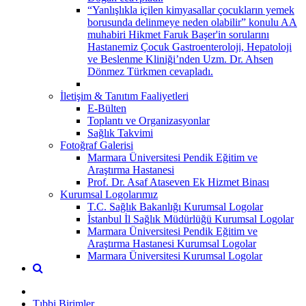
“Yanlışlıkla içilen kimyasallar çocukların yemek
borusunda delinmeye neden olabilir” konulu AA
muhabiri Hikmet Faruk Başer'in sorularını
Hastanemiz Çocuk Gastroenteroloji, Hepatoloji
ve Beslenme Kliniği’nden Uzm. Dr. Ahsen
Dönmez Türkmen cevapladı.
İletişim & Tanıtım Faaliyetleri
E-Bülten
Toplantı ve Organizasyonlar
Sağlık Takvimi
Fotoğraf Galerisi
Marmara Üniversitesi Pendik Eğitim ve
Araştırma Hastanesi
Prof. Dr. Asaf Ataseven Ek Hizmet Binası
Kurumsal Logolarımız
T.C. Sağlık Bakanlığı Kurumsal Logolar
İstanbul İl Sağlık Müdürlüğü Kurumsal Logolar
Marmara Üniversitesi Pendik Eğitim ve
Araştırma Hastanesi Kurumsal Logolar
Marmara Üniversitesi Kurumsal Logolar
Tıbbi Birimler