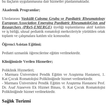
bu ilaçların uygulanmasına dair hizmetler planlanmaktadır.
Akademik Programlar;
Uluslararası
Vaskülit Çalışma Grubu ve Paediatric Rheumatology
European Association Emerging Paediatric RheumatoloGists and
Researchers (PReS-EMERGE)
üyeliği toplantılarına aktif katılım
ve iş birliği, ulusal pediatrik romatoloji merkezleriyle yürütülen ortak
toplantı ve çalışmalara katılım söz konusudur.
Öğrenci Asistan Eğitimi;
Pediatri uzmanlık öğrencilerine eğitim verilmektedir.
Kliniğimizde Verilen Hizmetler;
Poliklinik Hizmetleri;
- Marmara Üniversitesi Pendik Eğitim ve Araştırma Hastanesi, 1.
Kat Çocuk Romatolojisi Polikliniğinde hizmet verilmektedir.
- Marmara Üniversitesi Pendik Eğitim ve Araştırma Hastanesi Prof.
Dr. Asaf Ataseven Ek Hizmet Binası, 0. Kat Çocuk Romatolojisi
Polikliniğinde hizmet verilmektedir.
Sağlık Turizmi