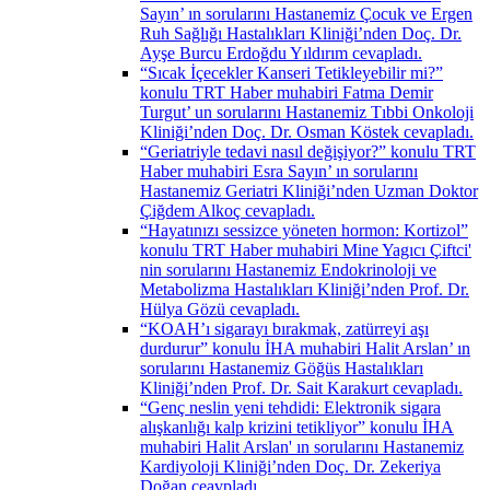
Sayın’ ın sorularını Hastanemiz Çocuk ve Ergen
Ruh Sağlığı Hastalıkları Kliniği’nden Doç. Dr.
Ayşe Burcu Erdoğdu Yıldırım cevapladı.
“Sıcak İçecekler Kanseri Tetikleyebilir mi?”
konulu TRT Haber muhabiri Fatma Demir
Turgut’ un sorularını Hastanemiz Tıbbi Onkoloji
Kliniği’nden Doç. Dr. Osman Köstek cevapladı.
“Geriatriyle tedavi nasıl değişiyor?” konulu TRT
Haber muhabiri Esra Sayın’ ın sorularını
Hastanemiz Geriatri Kliniği’nden Uzman Doktor
Çiğdem Alkoç cevapladı.
“Hayatınızı sessizce yöneten hormon: Kortizol”
konulu TRT Haber muhabiri Mine Yagıcı Çiftci'
nin sorularını Hastanemiz Endokrinoloji ve
Metabolizma Hastalıkları Kliniği’nden Prof. Dr.
Hülya Gözü cevapladı.
“KOAH’ı sigarayı bırakmak, zatürreyi aşı
durdurur” konulu İHA muhabiri Halit Arslan’ ın
sorularını Hastanemiz Göğüs Hastalıkları
Kliniği’nden Prof. Dr. Sait Karakurt cevapladı.
“Genç neslin yeni tehdidi: Elektronik sigara
alışkanlığı kalp krizini tetikliyor” konulu İHA
muhabiri Halit Arslan' ın sorularını Hastanemiz
Kardiyoloji Kliniği’nden Doç. Dr. Zekeriya
Doğan ceavpladı.