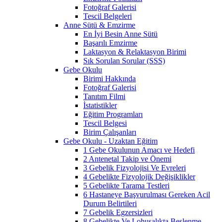
Fotoğraf Galerisi
Tescil Belgeleri
Anne Sütü & Emzirme
En İyi Besin Anne Sütü
Başarılı Emzirme
Laktasyon & Relaktasyon Birimi
Sık Sorulan Sorular (SSS)
Gebe Okulu
Birimi Hakkında
Fotoğraf Galerisi
Tanıtım Filmi
İstatistikler
Eğitim Programları
Tescil Belgesi
Birim Çalışanları
Gebe Okulu - Uzaktan Eğitim
1 Gebe Okulunun Amacı ve Hedefi
2 Antenetal Takip ve Önemi
3 Gebelik Fizyolojisi Ve Evreleri
4 Gebelikte Fizyolojik Değişiklikler
5 Gebelikte Tarama Testleri
6 Hastaneye Başvurulması Gereken Acil
Durum Belirtileri
7 Gebelik Egzersizleri
8 Gebelikte Ve Lohusalıkta Beslenme