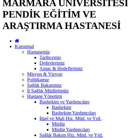
MARMARA ÜNİVERSİTESİ
PENDİK EĞİTİM VE
ARAŞTIRMA HASTANESİ
Kurumsal
Hastanemiz
Tarihçemiz
Değerlerimiz
Amaç & Hedeflerimiz
Misyon & Vizyon
Politikamız
Sağlık Bakanımız
İl Sağlık Müdürümüz
Hastane Yönetimi
Başhekim ve Yardımcıları
Başhekim
Başhekim Yardımcıları
İdari ve Mali Hiz. Müd. ve Yrd.
Müdür
Müdür Yardımcıları
Sağlık Bakım Hiz. Müd. ve Yrd.