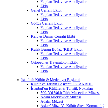
Yapılan Tedavi ve Ameliyatlar
Ekip
Genel Cerrahi Ekibi
Yapılan Tedavi ve Ameliyatlar
Ekip
Göğüs Cerrahi Ekibi
Yapılan Tedavi ve Ameliyatlar
Ekip
Kalp & Damar Cerrahi Ekibi
Yapılan Tedavi ve Ameliyatlar
Ekip
Kulak Burun Boğaz (KBB) Ekibi
Yapılan Tedavi ve Ameliyatlar
Ekip
Ortopedi & Travmatoloji Ekibi
Yapılan Tedavi ve Ameliyatlar
Ekip
İstanbul: Kültür & Medeniyet Başkenti
Kültür ve Tarihin Başkenti: İSTANBUL
İstanbul’un Kültürel & Turistik Noktaları
500. Yıl Vakfı Türk Musevileri Müzesi
Adam Mickiewicz Müzesi
Adalar Müzesi
Askerî Müze Ve Kültür Sitesi Komutanlığı