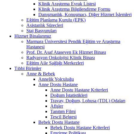
Klinik Araştırma Evrak Listesi
Klinik Araştırma Bilgilendirme Formu
Danışmanlık, Konuşmacı, Diğer Hizmet İşlemleri
Eğitim Planlama Kurulu (EPK)
Asistanlık Süreçleri
Staj Başvuruları
Hizmet Binalarımız
Marmara Üniversitesi Pendik Eğitim ve Araştırma
Hastanesi
Prof. Dr. Asaf Ataseven Ek Hizmet Binası
Radyasyon Onkolojisi Klinik Binası
Eğitim Aile Sağlığı Merkezleri
Tıbbi Birimler
Anne & Bebek
Annelik Yolculuğu
Anne Dostu Hastane
Anne Dostu Hastane Kriterleri
Doğum İstatistikleri
Travay, Doğum, Lohusa (TDL) Odaları
Afişler
Tanıtım Filmi
Tescil Belgesi
Bebek Dostu Hastane
Bebek Dostu Hastane Kriterleri
Emzirme Politikası