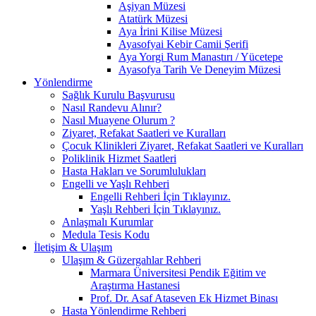
Aşiyan Müzesi
Atatürk Müzesi
Aya İrini Kilise Müzesi
Ayasofyai Kebir Camii Şerifi
Aya Yorgi Rum Manastırı / Yücetepe
Ayasofya Tarih Ve Deneyim Müzesi
Yönlendirme
Sağlık Kurulu Başvurusu
Nasıl Randevu Alınır?
Nasıl Muayene Olurum ?
Ziyaret, Refakat Saatleri ve Kuralları
Çocuk Klinikleri Ziyaret, Refakat Saatleri ve Kuralları
Poliklinik Hizmet Saatleri
Hasta Hakları ve Sorumlulukları
Engelli ve Yaşlı Rehberi
Engelli Rehberi İçin Tıklayınız.
Yaşlı Rehberi İçin Tıklayınız.
Anlaşmalı Kurumlar
Medula Tesis Kodu
İletişim & Ulaşım
Ulaşım & Güzergahlar Rehberi
Marmara Üniversitesi Pendik Eğitim ve
Araştırma Hastanesi
Prof. Dr. Asaf Ataseven Ek Hizmet Binası
Hasta Yönlendirme Rehberi