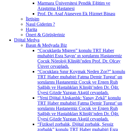
Marmara Üniversitesi Pendik Eğitim ve
Araştırma Hastanesi
Prof. Dr. Asaf Ataseven Ek Hizmet Binası
İletişim
Nasıl Giderim ?
Harita
Öneri & Görüşleriniz
Dijital Medya
Basın & Medyada Biz
“Çocuklarda Migren” konulu TRT Haber
muhabiri Esra Sayın’ ın sorularını Hastanemiz
Çocuk Nöroloji Kliniği’nden Prof. Dr. Olcay
Ünver cevapladı.
“Çocuklara Sınır Koymak Neden Zor?” konulu
TRT Haber muhabiri Fatma Demir Turgut’ un
sorularını Hastanemiz Çocuk ve Ergen Ruh
Sağlığı ve Hastalıkları Kliniği’nden Dr. Öğr.
Üyesi Gözde Yazgan Akgül cevapladı.
“Yeni Dijital Alışkanlık: Yapay Zekâ” konulu
TRT Haber muhabiri Fatma Demir Turgut’ un
sorularını Hastanemiz Çocuk ve Ergen Ruh
Sağlığı ve Hastalıkları Kliniği’nden Dr. Öğr.
Üyesi Gözde Yazgan Akgül cevapladı.
“Fiziksel zorbalık, Dijital zorbalık, Sessiz
zorbalık” konulu TRT Haber muhabiri Esra