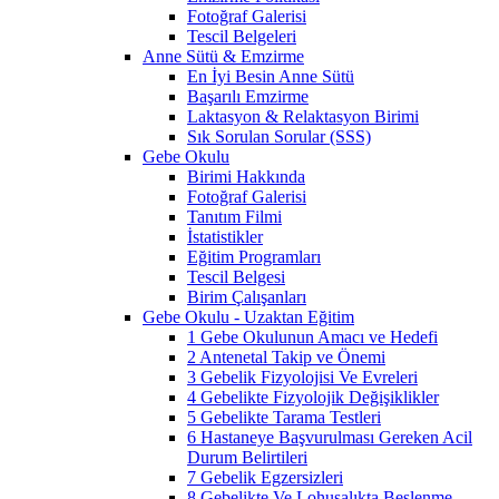
Fotoğraf Galerisi
Tescil Belgeleri
Anne Sütü & Emzirme
En İyi Besin Anne Sütü
Başarılı Emzirme
Laktasyon & Relaktasyon Birimi
Sık Sorulan Sorular (SSS)
Gebe Okulu
Birimi Hakkında
Fotoğraf Galerisi
Tanıtım Filmi
İstatistikler
Eğitim Programları
Tescil Belgesi
Birim Çalışanları
Gebe Okulu - Uzaktan Eğitim
1 Gebe Okulunun Amacı ve Hedefi
2 Antenetal Takip ve Önemi
3 Gebelik Fizyolojisi Ve Evreleri
4 Gebelikte Fizyolojik Değişiklikler
5 Gebelikte Tarama Testleri
6 Hastaneye Başvurulması Gereken Acil
Durum Belirtileri
7 Gebelik Egzersizleri
8 Gebelikte Ve Lohusalıkta Beslenme