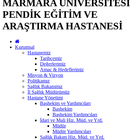
MARMARA ÜNİVERSİTESİ
PENDİK EĞİTİM VE
ARAŞTIRMA HASTANESİ
Kurumsal
Hastanemiz
Tarihçemiz
Değerlerimiz
Amaç & Hedeflerimiz
Misyon & Vizyon
Politikamız
Sağlık Bakanımız
İl Sağlık Müdürümüz
Hastane Yönetimi
Başhekim ve Yardımcıları
Başhekim
Başhekim Yardımcıları
İdari ve Mali Hiz. Müd. ve Yrd.
Müdür
Müdür Yardımcıları
Sağlık Bakım Hiz. Müd. ve Yrd.