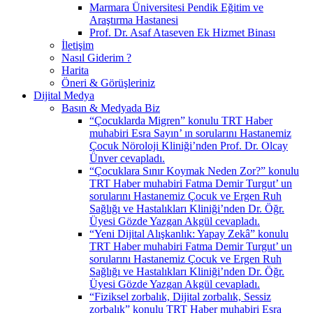
Marmara Üniversitesi Pendik Eğitim ve
Araştırma Hastanesi
Prof. Dr. Asaf Ataseven Ek Hizmet Binası
İletişim
Nasıl Giderim ?
Harita
Öneri & Görüşleriniz
Dijital Medya
Basın & Medyada Biz
“Çocuklarda Migren” konulu TRT Haber
muhabiri Esra Sayın’ ın sorularını Hastanemiz
Çocuk Nöroloji Kliniği’nden Prof. Dr. Olcay
Ünver cevapladı.
“Çocuklara Sınır Koymak Neden Zor?” konulu
TRT Haber muhabiri Fatma Demir Turgut’ un
sorularını Hastanemiz Çocuk ve Ergen Ruh
Sağlığı ve Hastalıkları Kliniği’nden Dr. Öğr.
Üyesi Gözde Yazgan Akgül cevapladı.
“Yeni Dijital Alışkanlık: Yapay Zekâ” konulu
TRT Haber muhabiri Fatma Demir Turgut’ un
sorularını Hastanemiz Çocuk ve Ergen Ruh
Sağlığı ve Hastalıkları Kliniği’nden Dr. Öğr.
Üyesi Gözde Yazgan Akgül cevapladı.
“Fiziksel zorbalık, Dijital zorbalık, Sessiz
zorbalık” konulu TRT Haber muhabiri Esra