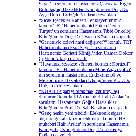
Sayın’ ın sorularını Hastanemiz Çocuk ve Ergen
Ruh Sağlığı Hastalıkları Kliniği’nden Doç. Dr.
Ayşe Burcu Erdoğdu Yıldırım cevapladı.
“Sıcak İçecekler Kanseri Tetikleyebilir mi?”
konulu TRT Haber muhabiri Fatma Demir
Turgut’ un sorularını Hastanemiz Tıbbi Onkoloji
Kliniği’nden Doç. Dr. Osman Köstek cevapladı.
“Geriatriyle tedavi nasıl değişiyor?” konulu TRT
Haber muhabiri Esra Sayın’ ın sorularını
Hastanemiz Geriatri Kliniği’nden Uzman Doktor
Çiğdem Alkoç cevapladı.
“Hayatınızı sessizce yöneten hormon: Kortizol”
konulu TRT Haber muhabiri Mine Yagıcı Çiftci'
nin sorularını Hastanemiz Endokrinoloji ve
Metabolizma Hastalıkları Kliniği’nden Prof. Dr.
Hülya Gözü cevapladı.
“KOAH’ı sigarayı bırakmak, zatürreyi aşı
durdurur” konulu İHA muhabiri Halit Arslan’ ın
sorularını Hastanemiz Göğüs Hastalıkları
Kliniği’nden Prof. Dr. Sait Karakurt cevapladı.
“Genç neslin yeni tehdidi: Elektronik sigara
alışkanlığı kalp krizini tetikliyor” konulu İHA
muhabiri Halit Arslan' ın sorularını Hastanemiz
Kardiyoloji Kliniği’nden Doç. Dr. Zekeriya
Doğan ceavpladı.