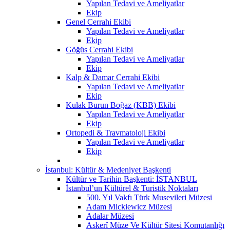
Yapılan Tedavi ve Ameliyatlar
Ekip
Genel Cerrahi Ekibi
Yapılan Tedavi ve Ameliyatlar
Ekip
Göğüs Cerrahi Ekibi
Yapılan Tedavi ve Ameliyatlar
Ekip
Kalp & Damar Cerrahi Ekibi
Yapılan Tedavi ve Ameliyatlar
Ekip
Kulak Burun Boğaz (KBB) Ekibi
Yapılan Tedavi ve Ameliyatlar
Ekip
Ortopedi & Travmatoloji Ekibi
Yapılan Tedavi ve Ameliyatlar
Ekip
İstanbul: Kültür & Medeniyet Başkenti
Kültür ve Tarihin Başkenti: İSTANBUL
İstanbul’un Kültürel & Turistik Noktaları
500. Yıl Vakfı Türk Musevileri Müzesi
Adam Mickiewicz Müzesi
Adalar Müzesi
Askerî Müze Ve Kültür Sitesi Komutanlığı