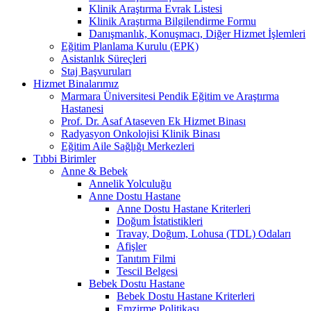
Klinik Araştırma Evrak Listesi
Klinik Araştırma Bilgilendirme Formu
Danışmanlık, Konuşmacı, Diğer Hizmet İşlemleri
Eğitim Planlama Kurulu (EPK)
Asistanlık Süreçleri
Staj Başvuruları
Hizmet Binalarımız
Marmara Üniversitesi Pendik Eğitim ve Araştırma
Hastanesi
Prof. Dr. Asaf Ataseven Ek Hizmet Binası
Radyasyon Onkolojisi Klinik Binası
Eğitim Aile Sağlığı Merkezleri
Tıbbi Birimler
Anne & Bebek
Annelik Yolculuğu
Anne Dostu Hastane
Anne Dostu Hastane Kriterleri
Doğum İstatistikleri
Travay, Doğum, Lohusa (TDL) Odaları
Afişler
Tanıtım Filmi
Tescil Belgesi
Bebek Dostu Hastane
Bebek Dostu Hastane Kriterleri
Emzirme Politikası