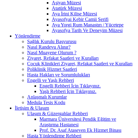
Aşiyan Müzesi
Atatürk Müzesi
Aya İrini Kilise Müzesi
Ayasofyai Kebir Camii Şerifi
Aya Yorgi Rum Manastırı / Yücetepe
Ayasofya Tarih Ve Deneyim Müzesi
Yönlendirme
Sağlık Kurulu Başvurusu
Nasıl Randevu Alınır?
Nasıl Muayene Olurum ?
Ziyaret, Refakat Saatleri ve Kuralları
Çocuk Klinikleri Ziyaret, Refakat Saatleri ve Kuralları
Poliklinik Hizmet Saatleri
Hasta Hakları ve Sorumlulukları
Engelli ve Yaşlı Rehberi
Engelli Rehberi İçin Tıklayınız.
Yaşlı Rehberi İçin Tıklayınız.
Anlaşmalı Kurumlar
Medula Tesis Kodu
İletişim & Ulaşım
Ulaşım & Güzergahlar Rehberi
Marmara Üniversitesi Pendik Eğitim ve
Araştırma Hastanesi
Prof. Dr. Asaf Ataseven Ek Hizmet Binası
Hasta Yönlendirme Rehberi