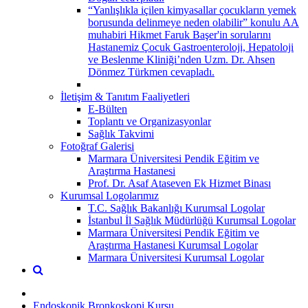
“Yanlışlıkla içilen kimyasallar çocukların yemek
borusunda delinmeye neden olabilir” konulu AA
muhabiri Hikmet Faruk Başer'in sorularını
Hastanemiz Çocuk Gastroenteroloji, Hepatoloji
ve Beslenme Kliniği’nden Uzm. Dr. Ahsen
Dönmez Türkmen cevapladı.
İletişim & Tanıtım Faaliyetleri
E-Bülten
Toplantı ve Organizasyonlar
Sağlık Takvimi
Fotoğraf Galerisi
Marmara Üniversitesi Pendik Eğitim ve
Araştırma Hastanesi
Prof. Dr. Asaf Ataseven Ek Hizmet Binası
Kurumsal Logolarımız
T.C. Sağlık Bakanlığı Kurumsal Logolar
İstanbul İl Sağlık Müdürlüğü Kurumsal Logolar
Marmara Üniversitesi Pendik Eğitim ve
Araştırma Hastanesi Kurumsal Logolar
Marmara Üniversitesi Kurumsal Logolar
Endoskopik Bronkoskopi Kursu