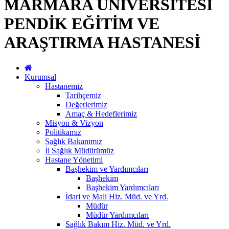
MARMARA ÜNİVERSİTESİ
PENDİK EĞİTİM VE
ARAŞTIRMA HASTANESİ
Kurumsal
Hastanemiz
Tarihçemiz
Değerlerimiz
Amaç & Hedeflerimiz
Misyon & Vizyon
Politikamız
Sağlık Bakanımız
İl Sağlık Müdürümüz
Hastane Yönetimi
Başhekim ve Yardımcıları
Başhekim
Başhekim Yardımcıları
İdari ve Mali Hiz. Müd. ve Yrd.
Müdür
Müdür Yardımcıları
Sağlık Bakım Hiz. Müd. ve Yrd.