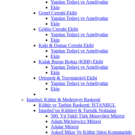
Yapılan Tedavi ve Ameliyatlar
Ekip
Genel Cerrahi Ekibi
Yapılan Tedavi ve Ameliyatlar
Ekip
Göğüs Cerrahi Ekibi
Yapılan Tedavi ve Ameliyatlar
Ekip
Kalp & Damar Cerrahi Ekibi
Yapılan Tedavi ve Ameliyatlar
Ekip
Kulak Burun Boğaz (KBB) Ekibi
Yapılan Tedavi ve Ameliyatlar
Ekip
Ortopedi & Travmatoloji Ekibi
Yapılan Tedavi ve Ameliyatlar
Ekip
İstanbul: Kültür & Medeniyet Başkenti
Kültür ve Tarihin Başkenti: İSTANBUL
İstanbul’un Kültürel & Turistik Noktaları
500. Yıl Vakfı Türk Musevileri Müzesi
Adam Mickiewicz Müzesi
Adalar Müzesi
Askerî Müze Ve Kültür Sitesi Komutanlığı