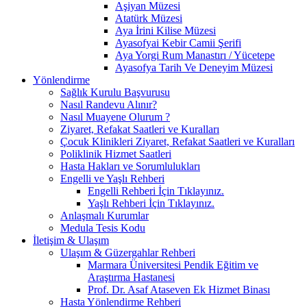
Aşiyan Müzesi
Atatürk Müzesi
Aya İrini Kilise Müzesi
Ayasofyai Kebir Camii Şerifi
Aya Yorgi Rum Manastırı / Yücetepe
Ayasofya Tarih Ve Deneyim Müzesi
Yönlendirme
Sağlık Kurulu Başvurusu
Nasıl Randevu Alınır?
Nasıl Muayene Olurum ?
Ziyaret, Refakat Saatleri ve Kuralları
Çocuk Klinikleri Ziyaret, Refakat Saatleri ve Kuralları
Poliklinik Hizmet Saatleri
Hasta Hakları ve Sorumlulukları
Engelli ve Yaşlı Rehberi
Engelli Rehberi İçin Tıklayınız.
Yaşlı Rehberi İçin Tıklayınız.
Anlaşmalı Kurumlar
Medula Tesis Kodu
İletişim & Ulaşım
Ulaşım & Güzergahlar Rehberi
Marmara Üniversitesi Pendik Eğitim ve
Araştırma Hastanesi
Prof. Dr. Asaf Ataseven Ek Hizmet Binası
Hasta Yönlendirme Rehberi