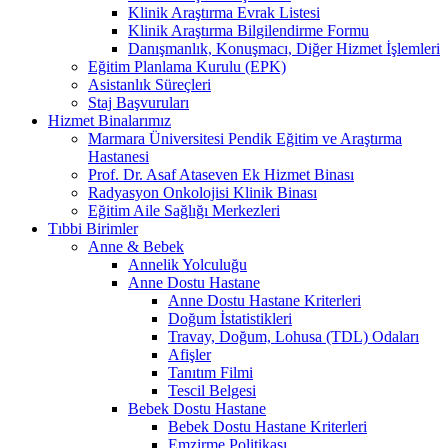
Klinik Araştırma Evrak Listesi
Klinik Araştırma Bilgilendirme Formu
Danışmanlık, Konuşmacı, Diğer Hizmet İşlemleri
Eğitim Planlama Kurulu (EPK)
Asistanlık Süreçleri
Staj Başvuruları
Hizmet Binalarımız
Marmara Üniversitesi Pendik Eğitim ve Araştırma
Hastanesi
Prof. Dr. Asaf Ataseven Ek Hizmet Binası
Radyasyon Onkolojisi Klinik Binası
Eğitim Aile Sağlığı Merkezleri
Tıbbi Birimler
Anne & Bebek
Annelik Yolculuğu
Anne Dostu Hastane
Anne Dostu Hastane Kriterleri
Doğum İstatistikleri
Travay, Doğum, Lohusa (TDL) Odaları
Afişler
Tanıtım Filmi
Tescil Belgesi
Bebek Dostu Hastane
Bebek Dostu Hastane Kriterleri
Emzirme Politikası