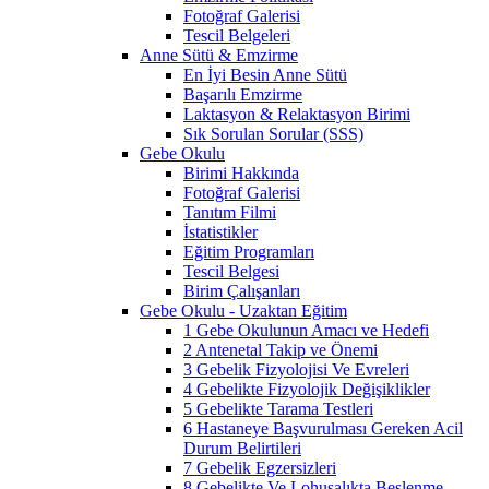
Fotoğraf Galerisi
Tescil Belgeleri
Anne Sütü & Emzirme
En İyi Besin Anne Sütü
Başarılı Emzirme
Laktasyon & Relaktasyon Birimi
Sık Sorulan Sorular (SSS)
Gebe Okulu
Birimi Hakkında
Fotoğraf Galerisi
Tanıtım Filmi
İstatistikler
Eğitim Programları
Tescil Belgesi
Birim Çalışanları
Gebe Okulu - Uzaktan Eğitim
1 Gebe Okulunun Amacı ve Hedefi
2 Antenetal Takip ve Önemi
3 Gebelik Fizyolojisi Ve Evreleri
4 Gebelikte Fizyolojik Değişiklikler
5 Gebelikte Tarama Testleri
6 Hastaneye Başvurulması Gereken Acil
Durum Belirtileri
7 Gebelik Egzersizleri
8 Gebelikte Ve Lohusalıkta Beslenme