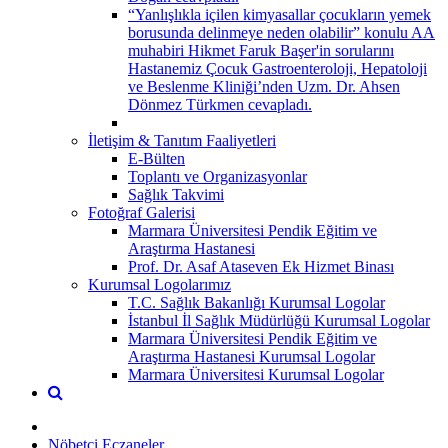
“Yanlışlıkla içilen kimyasallar çocukların yemek
borusunda delinmeye neden olabilir” konulu AA
muhabiri Hikmet Faruk Başer'in sorularını
Hastanemiz Çocuk Gastroenteroloji, Hepatoloji
ve Beslenme Kliniği’nden Uzm. Dr. Ahsen
Dönmez Türkmen cevapladı.
İletişim & Tanıtım Faaliyetleri
E-Bülten
Toplantı ve Organizasyonlar
Sağlık Takvimi
Fotoğraf Galerisi
Marmara Üniversitesi Pendik Eğitim ve
Araştırma Hastanesi
Prof. Dr. Asaf Ataseven Ek Hizmet Binası
Kurumsal Logolarımız
T.C. Sağlık Bakanlığı Kurumsal Logolar
İstanbul İl Sağlık Müdürlüğü Kurumsal Logolar
Marmara Üniversitesi Pendik Eğitim ve
Araştırma Hastanesi Kurumsal Logolar
Marmara Üniversitesi Kurumsal Logolar
Nöbetçi Eczaneler