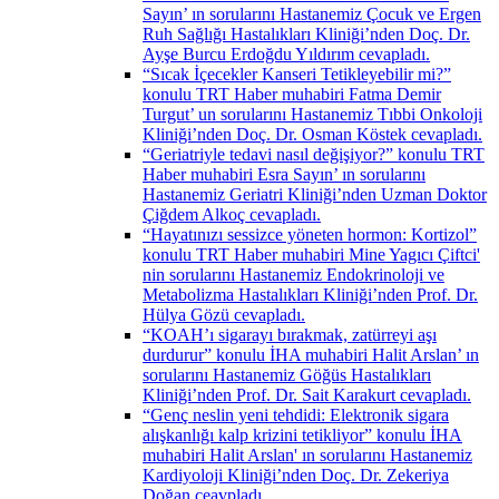
Sayın’ ın sorularını Hastanemiz Çocuk ve Ergen
Ruh Sağlığı Hastalıkları Kliniği’nden Doç. Dr.
Ayşe Burcu Erdoğdu Yıldırım cevapladı.
“Sıcak İçecekler Kanseri Tetikleyebilir mi?”
konulu TRT Haber muhabiri Fatma Demir
Turgut’ un sorularını Hastanemiz Tıbbi Onkoloji
Kliniği’nden Doç. Dr. Osman Köstek cevapladı.
“Geriatriyle tedavi nasıl değişiyor?” konulu TRT
Haber muhabiri Esra Sayın’ ın sorularını
Hastanemiz Geriatri Kliniği’nden Uzman Doktor
Çiğdem Alkoç cevapladı.
“Hayatınızı sessizce yöneten hormon: Kortizol”
konulu TRT Haber muhabiri Mine Yagıcı Çiftci'
nin sorularını Hastanemiz Endokrinoloji ve
Metabolizma Hastalıkları Kliniği’nden Prof. Dr.
Hülya Gözü cevapladı.
“KOAH’ı sigarayı bırakmak, zatürreyi aşı
durdurur” konulu İHA muhabiri Halit Arslan’ ın
sorularını Hastanemiz Göğüs Hastalıkları
Kliniği’nden Prof. Dr. Sait Karakurt cevapladı.
“Genç neslin yeni tehdidi: Elektronik sigara
alışkanlığı kalp krizini tetikliyor” konulu İHA
muhabiri Halit Arslan' ın sorularını Hastanemiz
Kardiyoloji Kliniği’nden Doç. Dr. Zekeriya
Doğan ceavpladı.