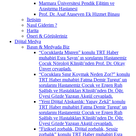
Marmara Üniversitesi Pendik Eğitim ve
Araştırma Hastanesi
Prof. Dr. Asaf Ataseven Ek Hizmet Binası
İletişim
Nasıl Giderim ?
Harita
Öneri & Görüşleriniz
Dijital Medya
Basın & Medyada Biz
“Çocuklarda Migren” konulu TRT Haber
muhabiri Esra Sayın’ ın sorularını Hastanemiz
Çocuk Nöroloji Kliniği’nden Prof. Dr. Olcay
Ünver cevapladı.
“Çocuklara Sınır Koymak Neden Zor?” konulu
TRT Haber muhabiri Fatma Demir Turgut’ un
sorularını Hastanemiz Çocuk ve Ergen Ruh
Sağlığı ve Hastalıkları Kliniği’nden Dr. Öğr.
Üyesi Gözde Yazgan Akgül cevapladı.
“Yeni Dijital Alışkanlık: Yapay Zekâ” konulu
TRT Haber muhabiri Fatma Demir Turgut’ un
sorularını Hastanemiz Çocuk ve Ergen Ruh
Sağlığı ve Hastalıkları Kliniği’nden Dr. Öğr.
Üyesi Gözde Yazgan Akgül cevapladı.
“Fiziksel zorbalık, Dijital zorbalık, Sessiz
zorbalık” konulu TRT Haber muhabiri Esra