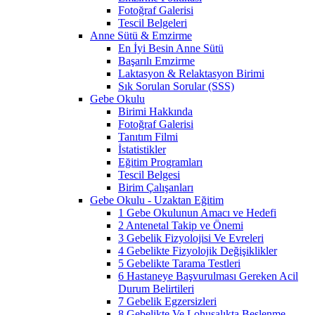
Fotoğraf Galerisi
Tescil Belgeleri
Anne Sütü & Emzirme
En İyi Besin Anne Sütü
Başarılı Emzirme
Laktasyon & Relaktasyon Birimi
Sık Sorulan Sorular (SSS)
Gebe Okulu
Birimi Hakkında
Fotoğraf Galerisi
Tanıtım Filmi
İstatistikler
Eğitim Programları
Tescil Belgesi
Birim Çalışanları
Gebe Okulu - Uzaktan Eğitim
1 Gebe Okulunun Amacı ve Hedefi
2 Antenetal Takip ve Önemi
3 Gebelik Fizyolojisi Ve Evreleri
4 Gebelikte Fizyolojik Değişiklikler
5 Gebelikte Tarama Testleri
6 Hastaneye Başvurulması Gereken Acil
Durum Belirtileri
7 Gebelik Egzersizleri
8 Gebelikte Ve Lohusalıkta Beslenme