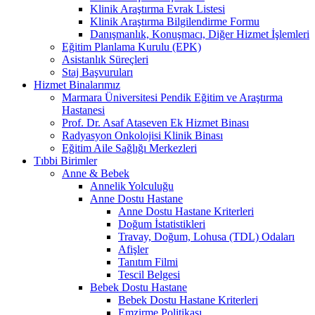
Klinik Araştırma Evrak Listesi
Klinik Araştırma Bilgilendirme Formu
Danışmanlık, Konuşmacı, Diğer Hizmet İşlemleri
Eğitim Planlama Kurulu (EPK)
Asistanlık Süreçleri
Staj Başvuruları
Hizmet Binalarımız
Marmara Üniversitesi Pendik Eğitim ve Araştırma
Hastanesi
Prof. Dr. Asaf Ataseven Ek Hizmet Binası
Radyasyon Onkolojisi Klinik Binası
Eğitim Aile Sağlığı Merkezleri
Tıbbi Birimler
Anne & Bebek
Annelik Yolculuğu
Anne Dostu Hastane
Anne Dostu Hastane Kriterleri
Doğum İstatistikleri
Travay, Doğum, Lohusa (TDL) Odaları
Afişler
Tanıtım Filmi
Tescil Belgesi
Bebek Dostu Hastane
Bebek Dostu Hastane Kriterleri
Emzirme Politikası