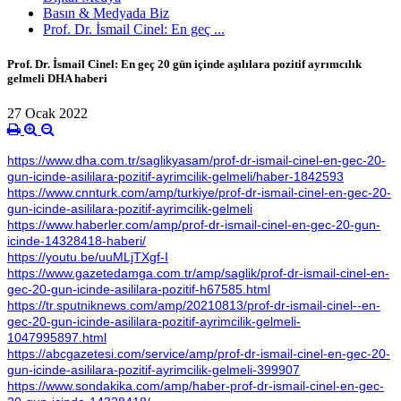
Basın & Medyada Biz
Prof. Dr. İsmail Cinel: En geç ...
Prof. Dr. İsmail Cinel: En geç 20 gün içinde aşılılara pozitif ayrımcılık
gelmeli DHA haberi
27 Ocak 2022
https://www.dha.com.tr/saglikyasam/prof-dr-ismail-cinel-en-gec-20-
gun-icinde-asililara-pozitif-ayrimcilik-gelmeli/haber-1842593
https://www.cnnturk.com/amp/turkiye/prof-dr-ismail-cinel-en-gec-20-
gun-icinde-asililara-pozitif-ayrimcilik-gelmeli
https://www.haberler.com/amp/prof-dr-ismail-cinel-en-gec-20-gun-
icinde-14328418-haberi/
https://youtu.be/uuMLjTXgf-I
https://www.gazetedamga.com.tr/amp/saglik/prof-dr-ismail-cinel-en-
gec-20-gun-icinde-asililara-pozitif-h67585.html
https://tr.sputniknews.com/amp/20210813/prof-dr-ismail-cinel--en-
gec-20-gun-icinde-asililara-pozitif-ayrimcilik-gelmeli-
1047995897.html
https://abcgazetesi.com/service/amp/prof-dr-ismail-cinel-en-gec-20-
gun-icinde-asililara-pozitif-ayrimcilik-gelmeli-399907
https://www.sondakika.com/amp/haber-prof-dr-ismail-cinel-en-gec-