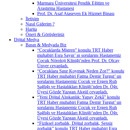
Marmara Üniversitesi Pendik Eğitim ve
Araştırma Hastanesi
Prof. Dr. Asaf Ataseven Ek Hizmet Binası
İletişim
Nasıl Giderim ?
Harita
Öneri & Görüşleriniz
Dijital Medya
Basın & Medyada Biz
“Çocuklarda Migren” konulu TRT Haber
muhabiri Esra Sayın’ ın sorularını Hastanemiz
Çocuk Nöroloji Kliniği’nden Prof. Dr. Olcay
Ünver cevapladı.
“Çocuklara Sınır Koymak Neden Zor?” konulu
TRT Haber muhabiri Fatma Demir Turgut’ un
sorularını Hastanemiz Çocuk ve Ergen Ruh
Sağlığı ve Hastalıkları Kliniği’nden Dr. Öğr.
Üyesi Gözde Yazgan Akgül cevapladı.
“Yeni Dijital Alışkanlık: Yapay Zekâ” konulu
TRT Haber muhabiri Fatma Demir Turgut’ un
sorularını Hastanemiz Çocuk ve Ergen Ruh
Sağlığı ve Hastalıkları Kliniği’nden Dr. Öğr.
Üyesi Gözde Yazgan Akgül cevapladı.
“Fiziksel zorbalık, Dijital zorbalık, Sessiz
zorbalık” konulu TRT Haber muhabiri Esra