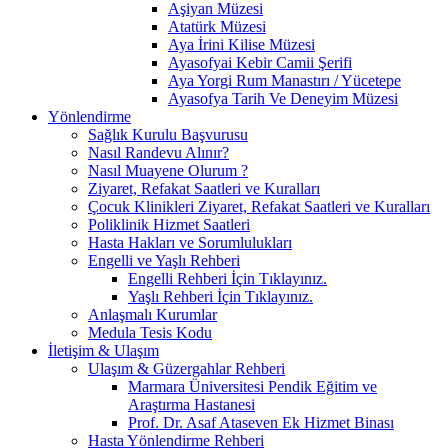
Aşiyan Müzesi
Atatürk Müzesi
Aya İrini Kilise Müzesi
Ayasofyai Kebir Camii Şerifi
Aya Yorgi Rum Manastırı / Yücetepe
Ayasofya Tarih Ve Deneyim Müzesi
Yönlendirme
Sağlık Kurulu Başvurusu
Nasıl Randevu Alınır?
Nasıl Muayene Olurum ?
Ziyaret, Refakat Saatleri ve Kuralları
Çocuk Klinikleri Ziyaret, Refakat Saatleri ve Kuralları
Poliklinik Hizmet Saatleri
Hasta Hakları ve Sorumlulukları
Engelli ve Yaşlı Rehberi
Engelli Rehberi İçin Tıklayınız.
Yaşlı Rehberi İçin Tıklayınız.
Anlaşmalı Kurumlar
Medula Tesis Kodu
İletişim & Ulaşım
Ulaşım & Güzergahlar Rehberi
Marmara Üniversitesi Pendik Eğitim ve
Araştırma Hastanesi
Prof. Dr. Asaf Ataseven Ek Hizmet Binası
Hasta Yönlendirme Rehberi