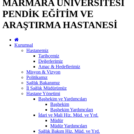
MARMARA ÜNİVERSİTESİ
PENDİK EĞİTİM VE
ARAŞTIRMA HASTANESİ
Kurumsal
Hastanemiz
Tarihçemiz
Değerlerimiz
Amaç & Hedeflerimiz
Misyon & Vizyon
Politikamız
Sağlık Bakanımız
İl Sağlık Müdürümüz
Hastane Yönetimi
Başhekim ve Yardımcıları
Başhekim
Başhekim Yardımcıları
İdari ve Mali Hiz. Müd. ve Yrd.
Müdür
Müdür Yardımcıları
Sağlık Bakım Hiz. Müd. ve Yrd.