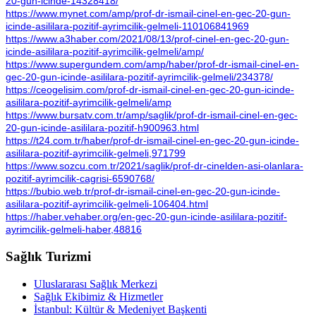
20-gun-icinde-14328418/
https://www.mynet.com/amp/prof-dr-ismail-cinel-en-gec-20-gun-
icinde-asililara-pozitif-ayrimcilik-gelmeli-110106841969
https://www.a3haber.com/2021/08/13/prof-cinel-en-gec-20-gun-
icinde-asililara-pozitif-ayrimcilik-gelmeli/amp/
https://www.supergundem.com/amp/haber/prof-dr-ismail-cinel-en-
gec-20-gun-icinde-asililara-pozitif-ayrimcilik-gelmeli/234378/
https://ceogelisim.com/prof-dr-ismail-cinel-en-gec-20-gun-icinde-
asililara-pozitif-ayrimcilik-gelmeli/amp
https://www.bursatv.com.tr/amp/saglik/prof-dr-ismail-cinel-en-gec-
20-gun-icinde-asililara-pozitif-h900963.html
https://t24.com.tr/haber/prof-dr-ismail-cinel-en-gec-20-gun-icinde-
asililara-pozitif-ayrimcilik-gelmeli,971799
https://www.sozcu.com.tr/2021/saglik/prof-dr-cinelden-asi-olanlara-
pozitif-ayrimcilik-cagrisi-6590768/
https://bubio.web.tr/prof-dr-ismail-cinel-en-gec-20-gun-icinde-
asililara-pozitif-ayrimcilik-gelmeli-106404.html
https://haber.vehaber.org/en-gec-20-gun-icinde-asililara-pozitif-
ayrimcilik-gelmeli-haber,48816
Sağlık Turizmi
Uluslararası Sağlık Merkezi
Sağlık Ekibimiz & Hizmetler
İstanbul: Kültür & Medeniyet Başkenti