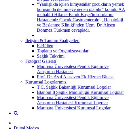
“Yanlışlıkla içilen kimyasallar çocukların yemek
borusunda delinmeye neden olabilir” konulu AA
muhabiri Hikmet Faruk Başer'in sorularını
Hastanemiz Çocuk Gastroenteroloji, Hepatoloji
ve Beslenme Kliniği’nden Uzm. Dr. Ahsen
Dönmez Türkmen cevapladı.
İletişim & Tanıtım Faaliyetleri
E-Bülten
Toplantı ve Organizasyonlar
Sağlık Takvimi
Fotoğraf Galerisi
Marmara Üniversitesi Pendik Eğitim ve
Araştırma Hastanesi
Prof. Dr. Asaf Ataseven Ek Hizmet Binası
Kurumsal Logolarımız
T.C. Sağlık Bakanlığı Kurumsal Logolar
İstanbul İl Sağlık Müdürlüğü Kurumsal Logolar
Marmara Üniversitesi Pendik Eğitim ve
Araştırma Hastanesi Kurumsal Logolar
Marmara Üniversitesi Kurumsal Logolar
Dijital Medya