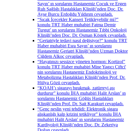
Sayın’ ın sorularını Hastanemiz Çocuk ve Ergen
Ruh Sağlığı Hastalıkları Kliniği’nden Doç. Dr.
Ayşe Burcu Erdoğdu Yıldırım cevapladı.
“Sıcak İçecekler Kanseri Tetikleyebilir mi?”
konulu TRT Haber muhabiri Fatma Demir
Turgut’ un sorularını Hastanemiz Tıbbi Onkoloji
Kliniği’nden Doç. Dr. Osman Köstek cevapladı.
“Geriatriyle tedavi nasıl değişiyor?” konulu TRT
Haber muhabiri Esra Sayın’ ın sorularını
Hastanemiz Geriatri Kliniği’nden Uzman Doktor
Çiğdem Alkoç cevapladı.
“Hayatınızı sessizce yöneten hormon: Kortizol”
konulu TRT Haber muhabiri Mine Yagıcı Çiftci'
nin sorularını Hastanemiz Endokrinoloji ve
Metabolizma Hastalıkları Kliniği’nden Prof. Dr.
Hülya Gözü cevapladı.
“KOAH’ı sigarayı bırakmak, zatürreyi aşı
durdurur” konulu İHA muhabiri Halit Arslan’ ın
sorularını Hastanemiz Göğüs Hastalıkları
Kliniği’nden Prof. Dr. Sait Karakurt cevapladı.
“Genç neslin yeni tehdidi: Elektronik sigara
alışkanlığı kalp krizini tetikliyor” konulu İHA
muhabiri Halit Arslan' ın sorularını Hastanemiz
Kardiyoloji Kliniği’nden Doç. Dr. Zekeriya
Doğan ceavpladı.