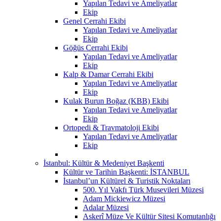
Yapılan Tedavi ve Ameliyatlar
Ekip
Genel Cerrahi Ekibi
Yapılan Tedavi ve Ameliyatlar
Ekip
Göğüs Cerrahi Ekibi
Yapılan Tedavi ve Ameliyatlar
Ekip
Kalp & Damar Cerrahi Ekibi
Yapılan Tedavi ve Ameliyatlar
Ekip
Kulak Burun Boğaz (KBB) Ekibi
Yapılan Tedavi ve Ameliyatlar
Ekip
Ortopedi & Travmatoloji Ekibi
Yapılan Tedavi ve Ameliyatlar
Ekip
İstanbul: Kültür & Medeniyet Başkenti
Kültür ve Tarihin Başkenti: İSTANBUL
İstanbul’un Kültürel & Turistik Noktaları
500. Yıl Vakfı Türk Musevileri Müzesi
Adam Mickiewicz Müzesi
Adalar Müzesi
Askerî Müze Ve Kültür Sitesi Komutanlığı