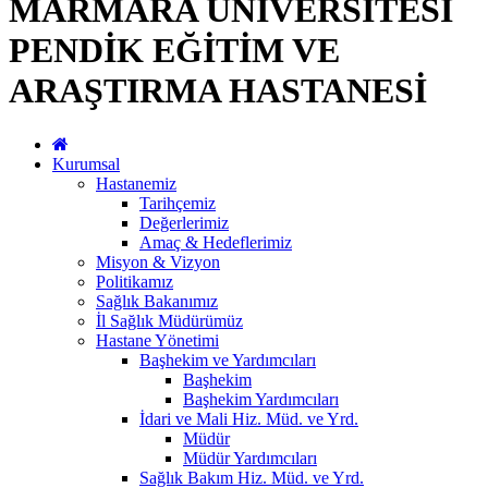
MARMARA ÜNİVERSİTESİ
PENDİK EĞİTİM VE
ARAŞTIRMA HASTANESİ
Kurumsal
Hastanemiz
Tarihçemiz
Değerlerimiz
Amaç & Hedeflerimiz
Misyon & Vizyon
Politikamız
Sağlık Bakanımız
İl Sağlık Müdürümüz
Hastane Yönetimi
Başhekim ve Yardımcıları
Başhekim
Başhekim Yardımcıları
İdari ve Mali Hiz. Müd. ve Yrd.
Müdür
Müdür Yardımcıları
Sağlık Bakım Hiz. Müd. ve Yrd.