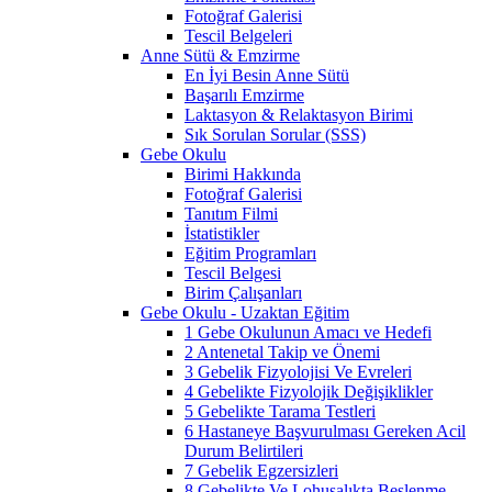
Fotoğraf Galerisi
Tescil Belgeleri
Anne Sütü & Emzirme
En İyi Besin Anne Sütü
Başarılı Emzirme
Laktasyon & Relaktasyon Birimi
Sık Sorulan Sorular (SSS)
Gebe Okulu
Birimi Hakkında
Fotoğraf Galerisi
Tanıtım Filmi
İstatistikler
Eğitim Programları
Tescil Belgesi
Birim Çalışanları
Gebe Okulu - Uzaktan Eğitim
1 Gebe Okulunun Amacı ve Hedefi
2 Antenetal Takip ve Önemi
3 Gebelik Fizyolojisi Ve Evreleri
4 Gebelikte Fizyolojik Değişiklikler
5 Gebelikte Tarama Testleri
6 Hastaneye Başvurulması Gereken Acil
Durum Belirtileri
7 Gebelik Egzersizleri
8 Gebelikte Ve Lohusalıkta Beslenme