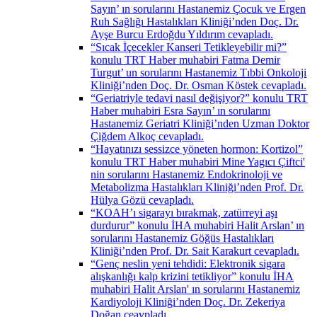
Sayın’ ın sorularını Hastanemiz Çocuk ve Ergen
Ruh Sağlığı Hastalıkları Kliniği’nden Doç. Dr.
Ayşe Burcu Erdoğdu Yıldırım cevapladı.
“Sıcak İçecekler Kanseri Tetikleyebilir mi?”
konulu TRT Haber muhabiri Fatma Demir
Turgut’ un sorularını Hastanemiz Tıbbi Onkoloji
Kliniği’nden Doç. Dr. Osman Köstek cevapladı.
“Geriatriyle tedavi nasıl değişiyor?” konulu TRT
Haber muhabiri Esra Sayın’ ın sorularını
Hastanemiz Geriatri Kliniği’nden Uzman Doktor
Çiğdem Alkoç cevapladı.
“Hayatınızı sessizce yöneten hormon: Kortizol”
konulu TRT Haber muhabiri Mine Yagıcı Çiftci'
nin sorularını Hastanemiz Endokrinoloji ve
Metabolizma Hastalıkları Kliniği’nden Prof. Dr.
Hülya Gözü cevapladı.
“KOAH’ı sigarayı bırakmak, zatürreyi aşı
durdurur” konulu İHA muhabiri Halit Arslan’ ın
sorularını Hastanemiz Göğüs Hastalıkları
Kliniği’nden Prof. Dr. Sait Karakurt cevapladı.
“Genç neslin yeni tehdidi: Elektronik sigara
alışkanlığı kalp krizini tetikliyor” konulu İHA
muhabiri Halit Arslan' ın sorularını Hastanemiz
Kardiyoloji Kliniği’nden Doç. Dr. Zekeriya
Doğan ceavpladı.