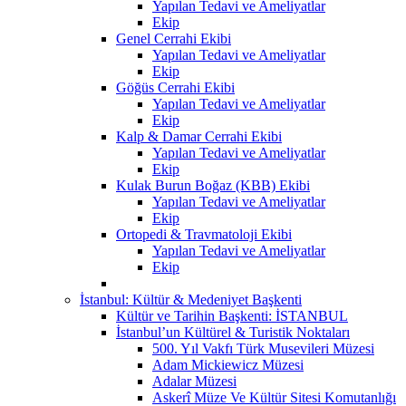
Yapılan Tedavi ve Ameliyatlar
Ekip
Genel Cerrahi Ekibi
Yapılan Tedavi ve Ameliyatlar
Ekip
Göğüs Cerrahi Ekibi
Yapılan Tedavi ve Ameliyatlar
Ekip
Kalp & Damar Cerrahi Ekibi
Yapılan Tedavi ve Ameliyatlar
Ekip
Kulak Burun Boğaz (KBB) Ekibi
Yapılan Tedavi ve Ameliyatlar
Ekip
Ortopedi & Travmatoloji Ekibi
Yapılan Tedavi ve Ameliyatlar
Ekip
İstanbul: Kültür & Medeniyet Başkenti
Kültür ve Tarihin Başkenti: İSTANBUL
İstanbul’un Kültürel & Turistik Noktaları
500. Yıl Vakfı Türk Musevileri Müzesi
Adam Mickiewicz Müzesi
Adalar Müzesi
Askerî Müze Ve Kültür Sitesi Komutanlığı