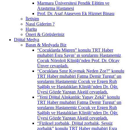
Marmara Üniversitesi Pendik Eğitim ve
Araştırma Hastanesi
Prof. Dr. Asaf Ataseven Ek Hizmet Binası
İletişim
Nasıl Giderim ?
Harita
Öneri & Görüşleriniz
Dijital Medya
Basın & Medyada Biz
“Çocuklarda Migren” konulu TRT Haber
muhabiri Esra Sayın’ ın sorularını Hastanemiz
Çocuk Nöroloji Kliniği’nden Prof. Dr. Olcay
Ünver cevapladı.
“Çocuklara Sınır Koymak Neden Zor?” konulu
TRT Haber muhabiri Fatma Demir Turgut’ un
sorularını Hastanemiz Çocuk ve Ergen Ruh
Sağlığı ve Hastalıkları Kliniği’nden Dr. Öğr.
Üyesi Gözde Yazgan Akgül cevapladı.
“Yeni Dijital Alışkanlık: Yapay Zekâ” konulu
TRT Haber muhabiri Fatma Demir Turgut’ un
sorularını Hastanemiz Çocuk ve Ergen Ruh
Sağlığı ve Hastalıkları Kliniği’nden Dr. Öğr.
Üyesi Gözde Yazgan Akgül cevapladı.
“Fiziksel zorbalık, Dijital zorbalık, Sessiz
zorbalık” konulu TRT Haber muhabiri Esra