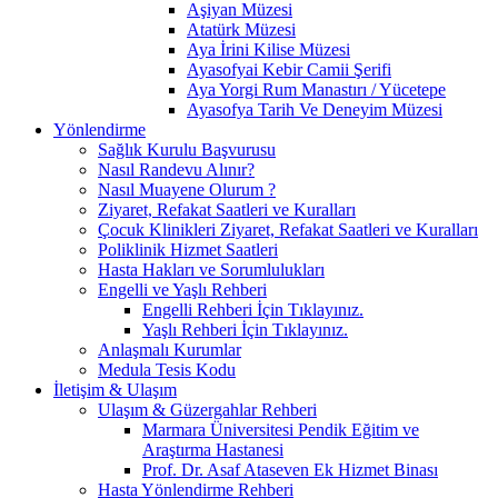
Aşiyan Müzesi
Atatürk Müzesi
Aya İrini Kilise Müzesi
Ayasofyai Kebir Camii Şerifi
Aya Yorgi Rum Manastırı / Yücetepe
Ayasofya Tarih Ve Deneyim Müzesi
Yönlendirme
Sağlık Kurulu Başvurusu
Nasıl Randevu Alınır?
Nasıl Muayene Olurum ?
Ziyaret, Refakat Saatleri ve Kuralları
Çocuk Klinikleri Ziyaret, Refakat Saatleri ve Kuralları
Poliklinik Hizmet Saatleri
Hasta Hakları ve Sorumlulukları
Engelli ve Yaşlı Rehberi
Engelli Rehberi İçin Tıklayınız.
Yaşlı Rehberi İçin Tıklayınız.
Anlaşmalı Kurumlar
Medula Tesis Kodu
İletişim & Ulaşım
Ulaşım & Güzergahlar Rehberi
Marmara Üniversitesi Pendik Eğitim ve
Araştırma Hastanesi
Prof. Dr. Asaf Ataseven Ek Hizmet Binası
Hasta Yönlendirme Rehberi