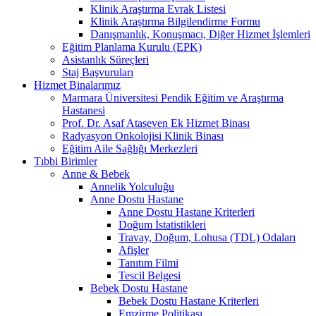
Klinik Araştırma Evrak Listesi
Klinik Araştırma Bilgilendirme Formu
Danışmanlık, Konuşmacı, Diğer Hizmet İşlemleri
Eğitim Planlama Kurulu (EPK)
Asistanlık Süreçleri
Staj Başvuruları
Hizmet Binalarımız
Marmara Üniversitesi Pendik Eğitim ve Araştırma
Hastanesi
Prof. Dr. Asaf Ataseven Ek Hizmet Binası
Radyasyon Onkolojisi Klinik Binası
Eğitim Aile Sağlığı Merkezleri
Tıbbi Birimler
Anne & Bebek
Annelik Yolculuğu
Anne Dostu Hastane
Anne Dostu Hastane Kriterleri
Doğum İstatistikleri
Travay, Doğum, Lohusa (TDL) Odaları
Afişler
Tanıtım Filmi
Tescil Belgesi
Bebek Dostu Hastane
Bebek Dostu Hastane Kriterleri
Emzirme Politikası